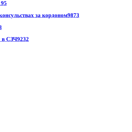
195
 консульствах за кордоном
9873
8
 в СЗЧ
9232