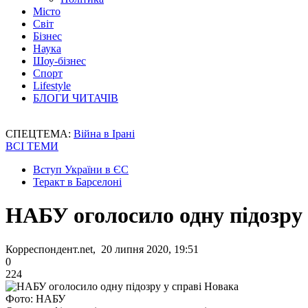
Місто
Світ
Бізнес
Наука
Шоу-бізнес
Спорт
Lifestyle
БЛОГИ ЧИТАЧІВ
СПЕЦТЕМА:
Війна в Ірані
ВСІ ТЕМИ
Вступ України в ЄС
Теракт в Барселоні
НАБУ оголосило одну підозру 
Корреспондент.net, 20 липня 2020, 19:51
0
224
Фото: НАБУ