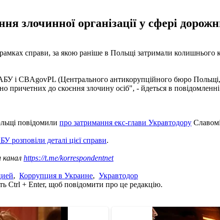
ння злочинної організації у сфері дорожн
 рамках справи, за якою раніше в Польщі затримали колишнього
НАБУ і CBAgovPL (Центрального антикорупційного бюро Польщі, - 
но причетних до скоєння злочину осіб", - йдеться в повідомленні
Польщі повідомили
про затримання екс-глави Укравтодору
Славомі
БУ розповіли деталі цієї справи
.
ш канал
https://t.me/korrespondentnet
цией
,
Коррупция в Украине
,
Укравтодор
ь Ctrl + Enter, щоб повідомити про це редакцію.