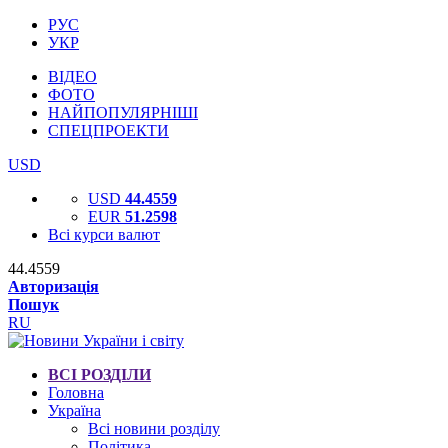
РУС
УКР
ВІДЕО
ФОТО
НАЙПОПУЛЯРНІШІ
СПЕЦПРОЕКТИ
USD
USD
44.4559
EUR
51.2598
Всі курси валют
44.4559
Авторизація
Пошук
RU
ВСІ РОЗДІЛИ
Головна
Україна
Всі новини розділу
Політика