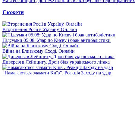
На Херсонщині дрон РФ поцілив в автобус: шестеро поранених
Сюжети
Вторгнення Росії в Україну. Онлайн
Підсумки 05.08: Удар по Києву і брак антибалістики
Війна на Близькому Сході. Онлайн
Диверсія в Лейпцигу. Дрон біля українського літака
"Намагаються зламати Київ". Реакція Заходу на удар