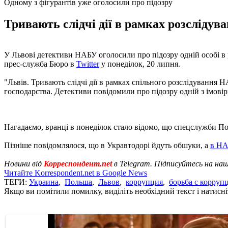
Одному з фігурантів уже оголосили про підозру
Тривають слідчі дії в рамках розслідува
У Львові детективи НАБУ оголосили про підозру одній особі в
прес-служба Бюро в
Twitter
у понеділок, 20 липня.
"Львів. Тривають слідчі дії в рамках спільного розслідування 
господарства. Детективи повідомили про підозру одній з імовір
Нагадаємо, вранці в понеділок стало відомо, що спецслужби 
Пізніше повідомлялося, що в Укравтодорі йдуть обшуки, а
в НА
Новини від
Корреспондент.net
в Telegram. Підписуйтесь на на
Читайте Korrespondent.net в Google News
ТЕГИ:
Украина
,
Польша
,
Львов
,
коррупция
,
борьба с корруп
Якщо ви помітили помилку, виділіть необхідний текст і натисніт