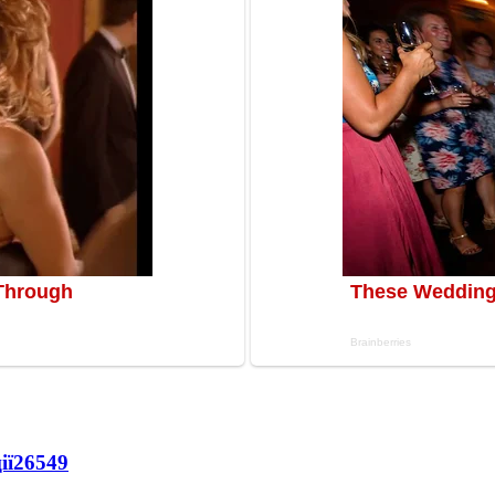
ії
26549