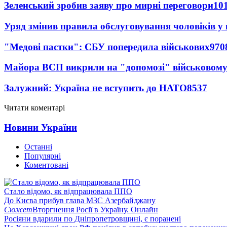
Зеленський зробив заяву про мирні переговори
10
Уряд змінив правила обслуговування чоловіків у
"Медові пастки": СБУ попередила військових
970
Майора ВСП викрили на "допомозі" військовому
Залужний: Україна не вступить до НАТО
8537
Читати коментарі
Новини України
Останні
Популярні
Коментовані
Стало відомо, як відпрацювала ППО
До Києва прибув глава МЗС Азербайджану
Сюжет
Вторгнення Росії в Україну. Онлайн
Росіяни вдарили по Дніпропетровщині, є поранені