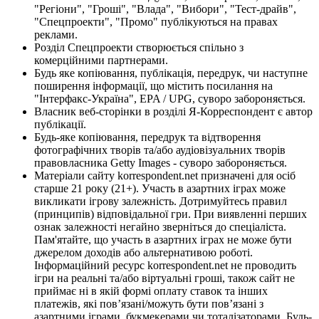
"Регіони", "Гроші", "Влада", "Вибори", "Тест-драйв",
"Спецпроекти", "Промо" публікуються на правах
реклами.
Розділ Спецпроекти створюється спільно з
комерційними партнерами.
Будь яке копіювання, публікація, передрук, чи наступне
поширення інформації, що містить посилання на
"Інтерфакс-Україна", EPA / UPG, суворо забороняється.
Власник веб-сторінки в розділі Я-Корреспондент є автор
публікації.
Будь-яке копіювання, передрук та відтворення
фотографічних творів та/або аудіовізуальних творів
правовласника Getty Images - суворо забороняється.
Матеріали сайту korrespondent.net призначені для осіб
старше 21 року (21+). Участь в азартних іграх може
викликати ігрову залежність. Дотримуйтесь правил
(принципів) відповідальної гри. При виявленні перших
ознак залежності негайно зверніться до спеціаліста.
Пам'ятайте, що участь в азартних іграх не може бути
джерелом доходів або альтернативою роботі.
Інформаційний ресурс korrespondent.net не проводить
ігри на реальні та/або віртуальні гроші, також сайт не
приймає ні в якій формі оплату ставок та інших
платежів, які пов’язані/можуть бути пов’язані з
азартними іграми, букмекерами чи тоталізаторами. Будь-