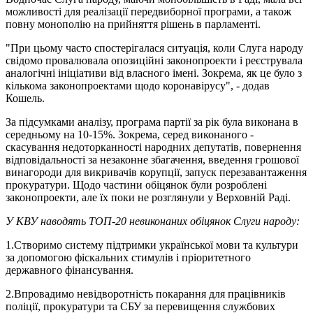
можливості для реалізації передвиборної програми, а також
повну монополію на прийняття рішень в парламенті.
"При цьому часто спостерігалася ситуація, коли Слуга народу
свідомо провалювала опозиційні законопроекти і реєструвала
аналогічні ініціативи від власного імені. Зокрема, як це було з
кількома законопроектами щодо коронавірусу", - додав
Кошель.
За підсумками аналізу, програма партії за рік була виконана в
середньому на 10-15%. Зокрема, серед виконаного -
скасування недоторканності народних депутатів, повернення
відповідальності за незаконне збагачення, введення грошової
винагороди для викривачів корупції, запуск перезавантаження
прокуратури. Щодо частини обіцянок були розроблені
законопроекти, але їх поки не розглянули у Верховній Раді.
У КВУ наводять ТОП-20 невиконаних обіцянок Слуги народу:
1.Створимо систему підтримки української мови та культури
за допомогою фіскальних стимулів і пріоритетного
державного фінансування.
2.Впровадимо невідворотність покарання для працівників
поліції, прокуратури та СБУ за перевищення службових