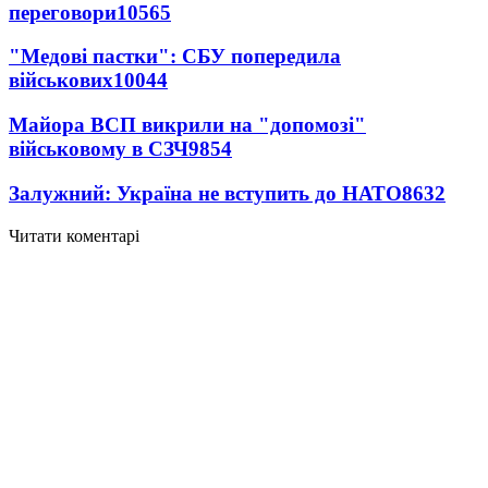
переговори
10565
"Медові пастки": СБУ попередила
військових
10044
Майора ВСП викрили на "допомозі"
військовому в СЗЧ
9854
Залужний: Україна не вступить до НАТО
8632
Читати коментарі