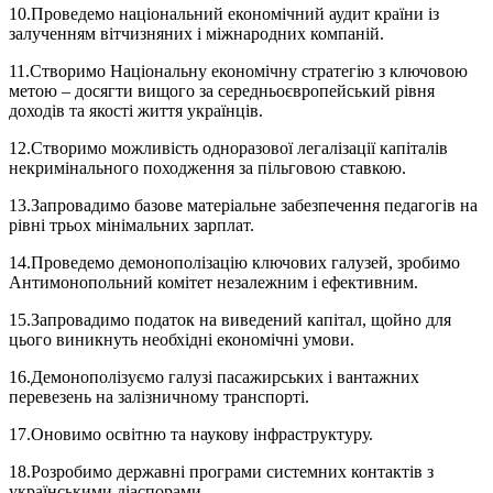
10.Проведемо національний економічний аудит країни із
залученням вітчизняних і міжнародних компаній.
11.Створимо Національну економічну стратегію з ключовою
метою – досягти вищого за середньоєвропейський рівня
доходів та якості життя українців.
12.Створимо можливість одноразової легалізації капіталів
некримінального походження за пільговою ставкою.
13.Запровадимо базове матеріальне забезпечення педагогів на
рівні трьох мінімальних зарплат.
14.Проведемо демонополізацію ключових галузей, зробимо
Антимонопольний комітет незалежним і ефективним.
15.Запровадимо податок на виведений капітал, щойно для
цього виникнуть необхідні економічні умови.
16.Демонополізуємо галузі пасажирських і вантажних
перевезень на залізничному транспорті.
17.Оновимо освітню та наукову інфраструктуру.
18.Розробимо державні програми системних контактів з
українськими діаспорами.