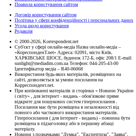
Правила користування сайтом
Договір користування сайтом
Політика у сфері конфіденційності і персональних даних
Угода щодо користування
Редакція
© 2000-2026, Korrespondent.net
Суб'єкт у сфері онлайн-медіа Назва онлайн-медіа –
«КореспонденТ.net» Адреса: 02091, місто Київ,
ХАРКІВСЬКЕ ШОСЕ, будинок 172-Б, офіс 208/1 E-mail:
sunlight@mediadim.com.ua
Телефон: 044-205-43-00
Ідентифікатор медіа – R40-06068
Використання будь-яких матеріалів, розміщених на
сайті, дозволяється за умови посилання на
Корреспондент.net.
При копіюванні матеріалів зі сторінки « Новини України
і світу» , для інтернет - видань - обов'язкове пряме
відкрите для пошукових систем гіперпосилання .
Посилання має бути розміщена в незалежності від
повного або часткового використання матеріалів.
Гіперпосилання ( для інтернет - видань) - повинна бути
розміщена в підзаголовку або в першому абзаці
матеріалу.
Новини з позначками "Думка", "Експертиза", "Заява",