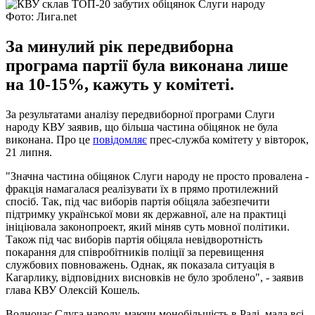
Фото: Лига.net
За минулий рік передвиборна
програма партії була виконана лише
на 10-15%, кажуть у комітеті.
За результатами аналізу передвиборної програми Слуги
народу КВУ заявив, що більша частина обіцянок не була
виконана. Про це
повідомляє
прес-служба комітету у вівторок,
21 липня.
"Значна частина обіцянок Слуги народу не просто провалена -
фракція намагалася реалізувати їх в прямо протилежний
спосіб. Так, під час виборів партія обіцяла забезпечити
підтримку української мови як державної, але на практиці
ініціювала законопроект, який міняв суть мовної політики.
Також під час виборів партія обіцяла невідворотність
покарання для співробітників поліції за перевищення
службових повноважень. Однак, як показала ситуація в
Кагарлику, відповідних висновків не було зроблено", - заявив
глава КВУ Олексій Кошель.
Водночас Слуга народу, маючи монобільшість в Раді, мала всі