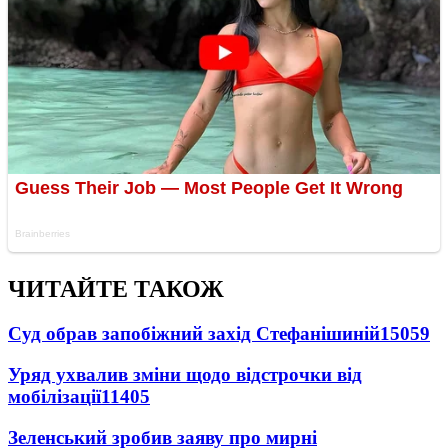
ЧИТАЙТЕ ТАКОЖ
Суд обрав запобіжний захід Стефанішиній
15059
Уряд ухвалив зміни щодо відстрочки від
мобілізації
11405
Зеленський зробив заяву про мирні