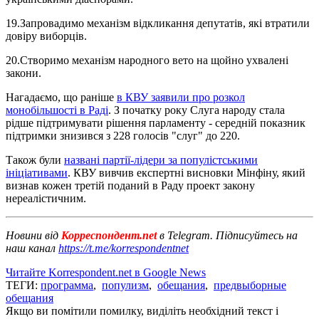
19.Запровадимо механізм відкликання депутатів, які втратили
довіру виборців.
20.Створимо механізм народного вето на щойно ухвалені
закони.
Нагадаємо, що раніше
в КВУ заявили про розкол
монобільшості в Раді
. З початку року Слуга народу стала
рідше підтримувати рішення парламенту - середній показник
підтримки знизився з 228 голосів "слуг" до 220.
Також були
названі партії-лідери за популістськими
ініціативами
. КВУ вивчив експертні висновки Мінфіну, який
визнав кожен третій поданий в Раду проект закону
нереалістичним.
Новини від
Корреспондент.net
в Telegram. Підписуйтесь на
наш канал
https://t.me/korrespondentnet
Читайте Korrespondent.net в Google News
ТЕГИ:
программа
,
популизм
,
обещания
,
предвыборные
обещания
Якщо ви помітили помилку, виділіть необхідний текст і