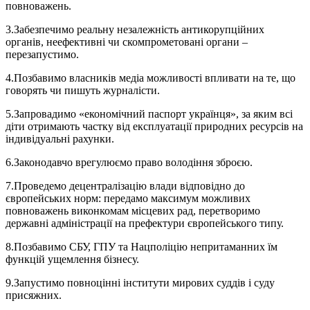
повноважень.
3.Забезпечимо реальну незалежність антикорупційних
органів, неефективні чи скомпрометовані органи –
перезапустимо.
4.Позбавимо власників медіа можливості впливати на те, що
говорять чи пишуть журналісти.
5.Запровадимо «економічний паспорт українця», за яким всі
діти отримають частку від експлуатації природних ресурсів на
індивідуальні рахунки.
6.Законодавчо врегулюємо право володіння зброєю.
7.Проведемо децентралізацію влади відповідно до
європейських норм: передамо максимум можливих
повноважень виконкомам місцевих рад, перетворимо
державні адміністрації на префектури європейського типу.
8.Позбавимо СБУ, ГПУ та Нацполіцію непритаманних їм
функцій ущемлення бізнесу.
9.Запустимо повноцінні інститути мирових суддів і суду
присяжних.