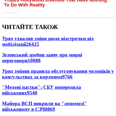
ЧИТАЙТЕ ТАКОЖ
Уряд ухвалив зміни щодо відстрочки від
мобілізації
26425
Зеленський зробив заяву про мирні
переговори
10088
Уряд змінив правила обслуговування чоловіків у
консульствах за кордоном
9766
"Медові пастки": СБУ попередила
військових
9540
Майора ВСП викрили на "допомозі"
військовому в СЗЧ
8869