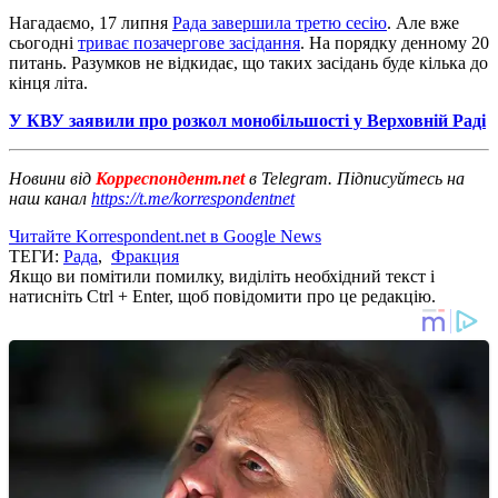
Нагадаємо, 17 липня
Рада завершила третю сесію
. Але вже
сьогодні
триває позачергове засідання
. На порядку денному 20
питань. Разумков не відкидає, що таких засідань буде кілька до
кінця літа.
У КВУ заявили про розкол монобільшості у Верховній Раді
Новини від
Корреспондент.net
в Telegram. Підписуйтесь на
наш канал
https://t.me/korrespondentnet
Читайте Korrespondent.net в Google News
ТЕГИ:
Рада
,
Фракция
Якщо ви помітили помилку, виділіть необхідний текст і
натисніть Ctrl + Enter, щоб повідомити про це редакцію.