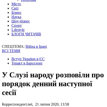
Місто
Світ
Бізнес
Наука
Шоу-бізнес
Спорт
Lifestyle
БЛОГИ ЧИТАЧІВ
СПЕЦТЕМА:
Війна в Ірані
ВСІ ТЕМИ
Вступ України в ЄС
Теракт в Барселоні
У Слузі народу розповіли про
порядок денний наступної
сесії
Корреспондент.net, 21 липня 2020, 13:58