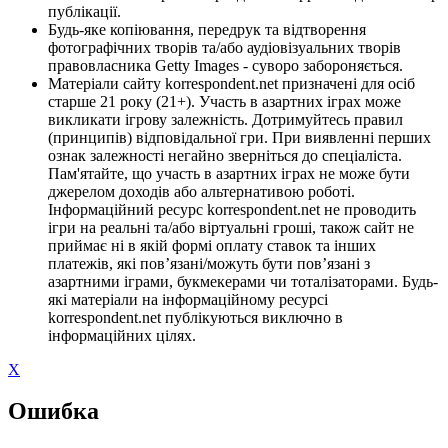
публікації.
Будь-яке копіювання, передрук та відтворення
фотографічних творів та/або аудіовізуальних творів
правовласника Getty Images - суворо забороняється.
Матеріали сайту korrespondent.net призначені для осіб
старше 21 року (21+). Участь в азартних іграх може
викликати ігрову залежність. Дотримуйтесь правил
(принципів) відповідальної гри. При виявленні перших
ознак залежності негайно зверніться до спеціаліста.
Пам'ятайте, що участь в азартних іграх не може бути
джерелом доходів або альтернативою роботі.
Інформаційний ресурс korrespondent.net не проводить
ігри на реальні та/або віртуальні гроші, також сайт не
приймає ні в якій формі оплату ставок та інших
платежів, які пов’язані/можуть бути пов’язані з
азартними іграми, букмекерами чи тоталізаторами. Будь-
які матеріали на інформаційному ресурсі
korrespondent.net публікуються виключно в
інформаційних цілях.
X
Ошибка