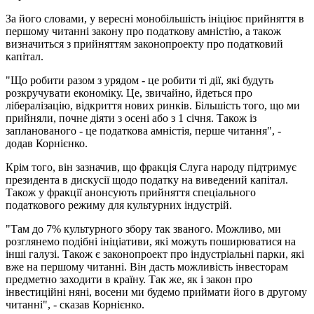
За його словами, у вересні монобільшість ініціює прийняття в
першому читанні закону про податкову амністію, а також
визначиться з прийняттям законопроекту про податковий
капітал.
"Що робити разом з урядом - це робити ті дії, які будуть
розкручувати економіку. Це, звичайно, йдеться про
лібералізацію, відкриття нових ринків. Більшість того, що ми
прийняли, почне діяти з осені або з 1 січня. Також із
запланованого - це податкова амністія, перше читання", -
додав Корнієнко.
Крім того, він зазначив, що фракція Слуга народу підтримує
президента в дискусії щодо податку на виведений капітал.
Також у фракції анонсують прийняття спеціального
податкового режиму для культурних індустрій.
"Там до 7% культурного збору так званого. Можливо, ми
розглянемо подібні ініціативи, які можуть поширюватися на
інші галузі. Також є законопроект про індустріальні парки, які
вже на першому читанні. Він дасть можливість інвесторам
предметно заходити в країну. Так же, як і закон про
інвестиційні няні, восени ми будемо приймати його в другому
читанні", - сказав Корнієнко.