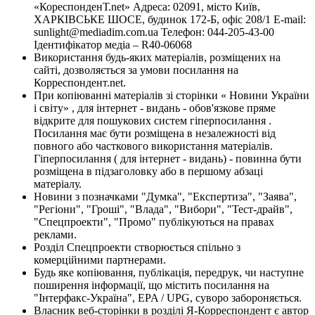
«КореспонденТ.net» Адреса: 02091, місто Київ,
ХАРКІВСЬКЕ ШОСЕ, будинок 172-Б, офіс 208/1 E-mail:
sunlight@mediadim.com.ua
Телефон: 044-205-43-00
Ідентифікатор медіа – R40-06068
Використання будь-яких матеріалів, розміщених на
сайті, дозволяється за умови посилання на
Корреспондент.net.
При копіюванні матеріалів зі сторінки « Новини України
і світу» , для інтернет - видань - обов'язкове пряме
відкрите для пошукових систем гіперпосилання .
Посилання має бути розміщена в незалежності від
повного або часткового використання матеріалів.
Гіперпосилання ( для інтернет - видань) - повинна бути
розміщена в підзаголовку або в першому абзаці
матеріалу.
Новини з позначками "Думка", "Експертиза", "Заява",
"Регіони", "Гроші", "Влада", "Вибори", "Тест-драйв",
"Спецпроекти", "Промо" публікуються на правах
реклами.
Розділ Спецпроекти створюється спільно з
комерційними партнерами.
Будь яке копіювання, публікація, передрук, чи наступне
поширення інформації, що містить посилання на
"Інтерфакс-Україна", EPA / UPG, суворо забороняється.
Власник веб-сторінки в розділі Я-Корреспондент є автор