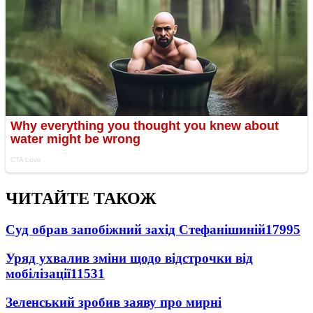
ЧИТАЙТЕ ТАКОЖ
Суд обрав запобіжний захід Стефанішиній
17995
Уряд ухвалив зміни щодо відстрочки від
мобілізації
11531
Зеленський зробив заяву про мирні