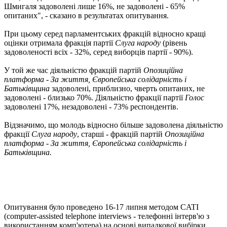
Шмигаля задоволені лише 16%, не задоволені - 65%
опитаних", - сказано в результатах опитування.
При цьому серед парламентських фракцій відносно кращі
оцінки отримала фракція партії
Слуга народу
(рівень
задоволеності всіх - 32%, серед виборців партії - 90%).
У той же час діяльністю фракцій партій
Опозиційна
платформа - За життя, Європейська солідарність і
Батьківщина
задоволені, приблизно, чверть опитаних, не
задоволені - близько 70%. Діяльністю фракції партії
Голос
задоволені 17%, незадоволені - 73% респондентів.
Відзначимо, що молодь відносно більше задоволена діяльністю
фракції
Слуга народу
, старші - фракцій партій
Опозиційна
платформа - За життя, Європейська солідарність і
Батьківщина.
Опитування було проведено 16-17 липня методом CATI
(computer-assisted telephone interviews - телефонні інтерв'ю з
використанням комп'ютера) на основі випадкової вибірки