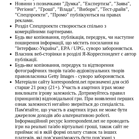
Новини з позначками "Думка", "Експертиза", "Заява",
"Регіони", "Гроші", "Влада", "Вибори", "Тест-драйв",
"Спецпроекти", "Промо" публікуються на правах
реклами.
Розділ Спецпроекти створюється спільно з
комерційними партнерами.
Будь яке копіювання, публікація, передрук, чи наступне
поширення інформації, що містить посилання на
"Інтерфакс-Україна", EPA / UPG, суворо забороняється.
Власник веб-сторінки в розділі Я-Корреспондент є автор
публікації.
Будь-яке копіювання, передрук та відтворення
фотографічних творів та/або аудіовізуальних творів
правовласника Getty Images - суворо забороняється.
Матеріали сайту korrespondent.net призначені для осіб
старше 21 року (21+). Участь в азартних іграх може
викликати ігрову залежність. Дотримуйтесь правил
(принципів) відповідальної гри. При виявленні перших
ознак залежності негайно зверніться до спеціаліста.
Пам'ятайте, що участь в азартних іграх не може бути
джерелом доходів або альтернативою роботі.
Інформаційний ресурс korrespondent.net не проводить
ігри на реальні та/або віртуальні гроші, також сайт не
приймає ні в якій формі оплату ставок та інших
платежів, які пов’язані/можуть бути пов’язані з