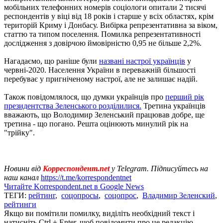
мобільних телефонних номерів соціологи опитали 2 тисячі
респондентів у віці від 18 років і старше у всіх областях, крім
територій Криму і Донбасу. Вибірка репрезентативна за віком,
статтю та типом поселення. Помилка репрезентативності
дослідження з довірчою ймовірністю 0,95 не більше 2,2%.
Нагадаємо, що раніше були
названі настрої українців
у
червні-2020. Населення України в переважній більшості
перебуває у пригніченому настрої, але не залишає надій.
Також повідомлялося, що думки українців про
перший рік
президентства Зеленського розділилися.
Третина українців
вважають, що Володимир Зеленський працював добре, ще
третина - що погано. Решта оцінюють минулий рік на
"трійку".
Новини від
Корреспондент.net
у Telegram. Підписуйтесь на
наш канал
https://t.me/korrespondentnet
Читайте Korrespondent.net в Google News
ТЕГИ:
рейтинг
,
соцопросы
,
соцопрос
,
Владимир Зеленский
,
рейтинги
Якщо ви помітили помилку, виділіть необхідний текст і
натисніть Ctrl + Enter, щоб повідомити про це редакцію.