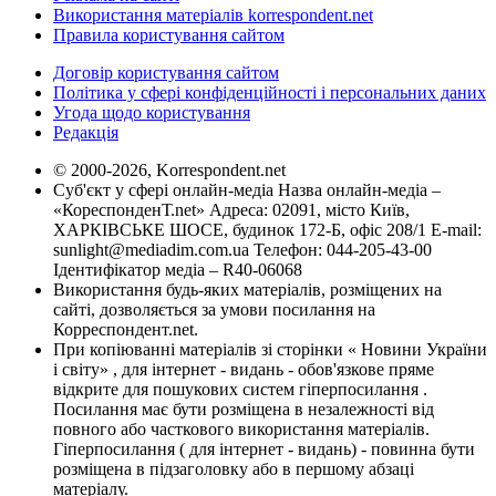
Використання матеріалів korrespondent.net
Правила користування сайтом
Договір користування сайтом
Політика у сфері конфіденційності і персональних даних
Угода щодо користування
Редакція
© 2000-2026, Korrespondent.net
Суб'єкт у сфері онлайн-медіа Назва онлайн-медіа –
«КореспонденТ.net» Адреса: 02091, місто Київ,
ХАРКІВСЬКЕ ШОСЕ, будинок 172-Б, офіс 208/1 E-mail:
sunlight@mediadim.com.ua
Телефон: 044-205-43-00
Ідентифікатор медіа – R40-06068
Використання будь-яких матеріалів, розміщених на
сайті, дозволяється за умови посилання на
Корреспондент.net.
При копіюванні матеріалів зі сторінки « Новини України
і світу» , для інтернет - видань - обов'язкове пряме
відкрите для пошукових систем гіперпосилання .
Посилання має бути розміщена в незалежності від
повного або часткового використання матеріалів.
Гіперпосилання ( для інтернет - видань) - повинна бути
розміщена в підзаголовку або в першому абзаці
матеріалу.