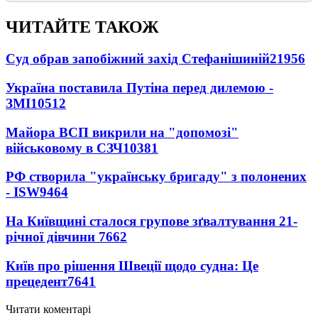
ЧИТАЙТЕ ТАКОЖ
Суд обрав запобіжний захід Стефанішиній
21956
Україна поставила Путіна перед дилемою -
ЗМІ
10512
Майора ВСП викрили на "допомозі"
військовому в СЗЧ
10381
РФ створила "українську бригаду" з полонених
- ISW
9464
На Київщині сталося групове зґвалтування 21-
річної дівчини
7662
Київ про рішення Швеції щодо судна: Це
прецедент
7641
Читати коментарі