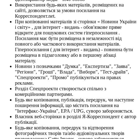
Використання будь-яких матеріалів, розміщених на
сайті, дозволяється за умови посилання на
Корреспондент.net.
При копіюванні матеріалів зі сторінки « Новини України
і світу» , для інтернет - видань - обов'язкове пряме
відкрите для пошукових систем гіперпосилання .
Посилання має бути розміщена в незалежності від
повного або часткового використання матеріалів.
Гіперпосилання ( для інтернет - видань) - повинна бути
розміщена в підзаголовку або в першому абзаці
матеріалу.
Новини з позначками "Думка", "Експертиза", "Заява",
"Регіони", "Гроші", "Влада", "Вибори", "Тест-драйв",
"Спецпроекти", "Промо" публікуються на правах
реклами.
Розділ Спецпроекти створюється спільно з
комерційними партнерами.
Будь яке копіювання, публікація, передрук, чи наступне
поширення інформації, що містить посилання на
"Інтерфакс-Україна", EPA / UPG, суворо забороняється.
Власник веб-сторінки в розділі Я-Корреспондент є автор
публікації.
Будь-яке копіювання, передрук та відтворення
фотографічних творів та/або аудіовізуальних творів
правовласника Getty Images - суворо забороняється.