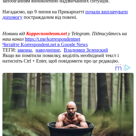
запобіганням виникненню надзвичайних ситуацій.
Нагадаємо, що 9 липня на Прикарпатті
почали виплачувати
допомогу
постраждалим від повені.
Новини від
Корреспондент.net
у Telegram. Підписуйтесь на
наш канал
https://t.me/korrespondentnet
Читайте Korrespondent.net в Google News
ТЕГИ:
законы
,
наводнение
,
Владимир Зеленский
Якщо ви помітили помилку, виділіть необхідний текст і
натисніть Ctrl + Enter, щоб повідомити про це редакцію.