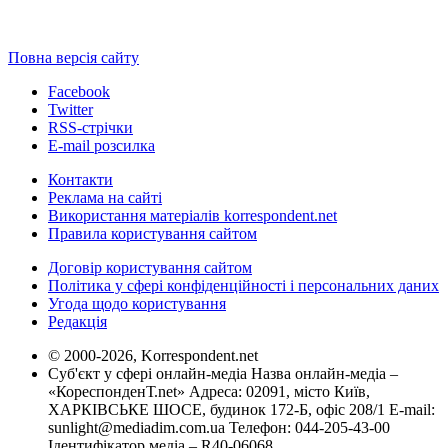
Повна версія сайту
Facebook
Twitter
RSS-стрічки
E-mail розсилка
Контакти
Реклама на сайті
Використання матеріалів korrespondent.net
Правила користування сайтом
Договір користування сайтом
Політика у сфері конфіденційності і персональних даних
Угода щодо користування
Редакція
© 2000-2026, Korrespondent.net
Суб'єкт у сфері онлайн-медіа Назва онлайн-медіа –
«КореспонденТ.net» Адреса: 02091, місто Київ,
ХАРКІВСЬКЕ ШОСЕ, будинок 172-Б, офіс 208/1 E-mail:
sunlight@mediadim.com.ua
Телефон: 044-205-43-00
Ідентифікатор медіа – R40-06068