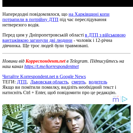
Напередодні повідомлялося, що
на Харківщині копи
потрапили в потрійну ДТП
під час переслідування
нетверезого водія.
Перед цим у Дніпропетровській області
в ДТП з військовою
вантажівкою загинули дві людини
- чоловік і 12-річна
дівчинка. Ще троє людей були травмовані.
Новини від
Корреспондент.net
в Telegram. Підписуйтесь на
наш канал
https://t.me/korrespondentnet
Читайте Korrespondent.net в Google News
ТЕГИ:
ДТП
,
Львовская область
,
смерть
,
водитель
Якщо ви помітили помилку, виділіть необхідний текст і
натисніть Ctrl + Enter, щоб повідомити про це редакцію.