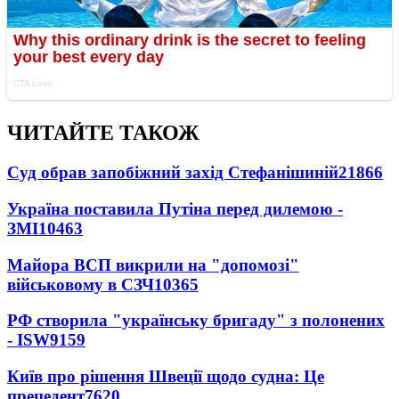
ЧИТАЙТЕ ТАКОЖ
Суд обрав запобіжний захід Стефанішиній
21866
Україна поставила Путіна перед дилемою -
ЗМІ
10463
Майора ВСП викрили на "допомозі"
військовому в СЗЧ
10365
РФ створила "українську бригаду" з полонених
- ISW
9159
Київ про рішення Швеції щодо судна: Це
прецедент
7620