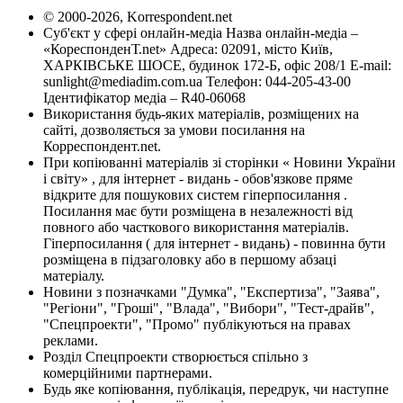
© 2000-2026, Korrespondent.net
Суб'єкт у сфері онлайн-медіа Назва онлайн-медіа –
«КореспонденТ.net» Адреса: 02091, місто Київ,
ХАРКІВСЬКЕ ШОСЕ, будинок 172-Б, офіс 208/1 E-mail:
sunlight@mediadim.com.ua
Телефон: 044-205-43-00
Ідентифікатор медіа – R40-06068
Використання будь-яких матеріалів, розміщених на
сайті, дозволяється за умови посилання на
Корреспондент.net.
При копіюванні матеріалів зі сторінки « Новини України
і світу» , для інтернет - видань - обов'язкове пряме
відкрите для пошукових систем гіперпосилання .
Посилання має бути розміщена в незалежності від
повного або часткового використання матеріалів.
Гіперпосилання ( для інтернет - видань) - повинна бути
розміщена в підзаголовку або в першому абзаці
матеріалу.
Новини з позначками "Думка", "Експертиза", "Заява",
"Регіони", "Гроші", "Влада", "Вибори", "Тест-драйв",
"Спецпроекти", "Промо" публікуються на правах
реклами.
Розділ Спецпроекти створюється спільно з
комерційними партнерами.
Будь яке копіювання, публікація, передрук, чи наступне