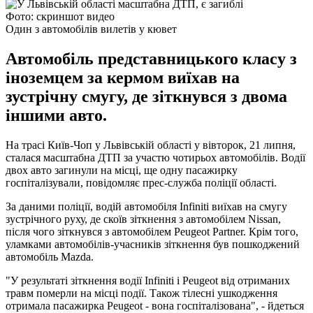
Фото: скриншот видео
Один з автомобілів вилетів у кювет
Автомобіль представницького класу з
іноземцем за кермом виїхав на
зустрічну смугу, де зіткнувся з двома
іншими авто.
На трасі Київ-Чоп у Львівській області у вівторок, 21 липня,
сталася масштабна ДТП за участю чотирьох автомобілів. Водії
двох авто загинули на місці, ще одну пасажирку
госпіталізували, повідомляє прес-служба поліції області.
За даними поліції, водій автомобіля Infiniti виїхав на смугу
зустрічного руху, де скоїв зіткнення з автомобілем Nissan,
після чого зіткнувся з автомобілем Peugeot Partner. Крім того,
уламками автомобілів-учасників зіткнення був пошкоджений
автомобіль Mazda.
"У результаті зіткнення водії Infiniti і Peugeot від отриманих
травм померли на місці події. Також тілесні ушкодження
отримала пасажирка Peugeot - вона госпіталізована", - йдеться