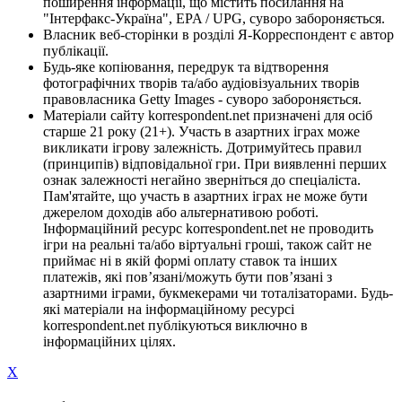
поширення інформації, що містить посилання на
"Інтерфакс-Україна", EPA / UPG, суворо забороняється.
Власник веб-сторінки в розділі Я-Корреспондент є автор
публікації.
Будь-яке копіювання, передрук та відтворення
фотографічних творів та/або аудіовізуальних творів
правовласника Getty Images - суворо забороняється.
Матеріали сайту korrespondent.net призначені для осіб
старше 21 року (21+). Участь в азартних іграх може
викликати ігрову залежність. Дотримуйтесь правил
(принципів) відповідальної гри. При виявленні перших
ознак залежності негайно зверніться до спеціаліста.
Пам'ятайте, що участь в азартних іграх не може бути
джерелом доходів або альтернативою роботі.
Інформаційний ресурс korrespondent.net не проводить
ігри на реальні та/або віртуальні гроші, також сайт не
приймає ні в якій формі оплату ставок та інших
платежів, які пов’язані/можуть бути пов’язані з
азартними іграми, букмекерами чи тоталізаторами. Будь-
які матеріали на інформаційному ресурсі
korrespondent.net публікуються виключно в
інформаційних цілях.
X