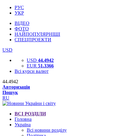
РУС
УКР
ВІДЕО
ФОТО
НАЙПОПУЛЯРНІШІ
СПЕЦПРОЕКТИ
USD
USD
44.4942
EUR
51.3366
Всі курси валют
44.4942
Авторизація
Пошук
RU
ВСІ РОЗДІЛИ
Головна
Україна
Всі новини розділу
Політика