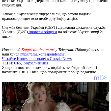
безпеки України та Державній фіскальній службі у проведенні
слідчих дій.
Також в
Укрзалізниці
підкреслили, що готові надати
правоохоронцям всю необхідну інформацію.
Служба безпеки України (СБУ) і Державна фіскальна служба
України (ДФС)
провели обшуки
на об'єктах
Укрзалізниці
21
липня.
Новини від
Корреспондент.net
у Telegram. Підписуйтесь на
наш канал
https://t.me/korrespondentnet
Читайте Korrespondent.net в Google News
ТЕГИ:
СБУ
,
Укрзализныця
Якщо ви помітили помилку, виділіть необхідний текст і
натисніть Ctrl + Enter, щоб повідомити про це редакцію.