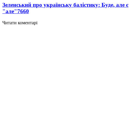
Зеленський про українську балістику: Буде, але є
"але"
7660
Читати коментарі