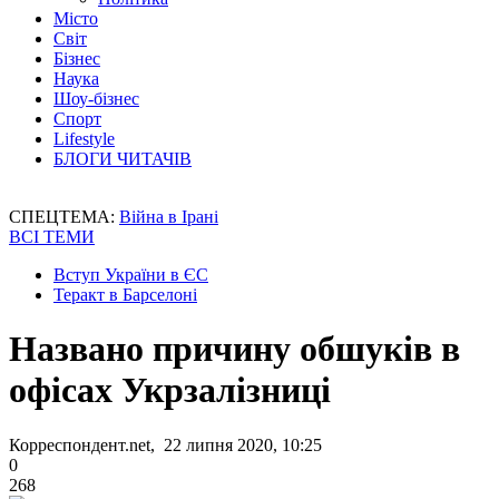
Місто
Світ
Бізнес
Наука
Шоу-бізнес
Спорт
Lifestyle
БЛОГИ ЧИТАЧІВ
СПЕЦТЕМА:
Війна в Ірані
ВСІ ТЕМИ
Вступ України в ЄС
Теракт в Барселоні
Названо причину обшуків в
офісах Укрзалізниці
Корреспондент.net, 22 липня 2020, 10:25
0
268