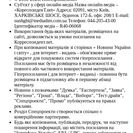
Суб'єкт у сфері онлайн-медіа Назва онлайн-медіа –
«КореспонденТ.net» Адреса: 02091, місто Київ,
ХАРКІВСЬКЕ ШОСЕ, будинок 172-Б, офіс 208/1 E-mail:
sunlight@mediadim.com.ua
Телефон: 044-205-43-00
Ідентифікатор медіа – R40-06068
Використання будь-яких матеріалів, розміщених на
сайті, дозволяється за умови посилання на
Корреспондент.net.
При копіюванні матеріалів зі сторінки « Новини України
і світу» , для інтернет - видань - обов'язкове пряме
відкрите для пошукових систем гіперпосилання .
Посилання має бути розміщена в незалежності від
повного або часткового використання матеріалів.
Гіперпосилання ( для інтернет - видань) - повинна бути
розміщена в підзаголовку або в першому абзаці
матеріалу.
Новини з позначками "Думка", "Експертиза", "Заява",
"Регіони", "Гроші", "Влада", "Вибори", "Тест-драйв",
"Спецпроекти", "Промо" публікуються на правах
реклами.
Розділ Спецпроекти створюється спільно з
комерційними партнерами.
Будь яке копіювання, публікація, передрук, чи наступне
поширення інформації, що містить посилання на
"Інтерфакс-Україна", EPA / UPG, суворо забороняється.