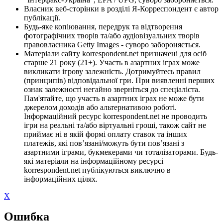
Власник веб-сторінки в розділі Я-Корреспондент є автор
публікації.
Будь-яке копіювання, передрук та відтворення
фотографічних творів та/або аудіовізуальних творів
правовласника Getty Images - суворо забороняється.
Матеріали сайту korrespondent.net призначені для осіб
старше 21 року (21+). Участь в азартних іграх може
викликати ігрову залежність. Дотримуйтесь правил
(принципів) відповідальної гри. При виявленні перших
ознак залежності негайно зверніться до спеціаліста.
Пам'ятайте, що участь в азартних іграх не може бути
джерелом доходів або альтернативою роботі.
Інформаційний ресурс korrespondent.net не проводить
ігри на реальні та/або віртуальні гроші, також сайт не
приймає ні в якій формі оплату ставок та інших
платежів, які пов’язані/можуть бути пов’язані з
азартними іграми, букмекерами чи тоталізаторами. Будь-
які матеріали на інформаційному ресурсі
korrespondent.net публікуються виключно в
інформаційних цілях.
X
Ошибка