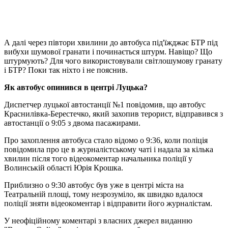
А далі через півтори хвилини до автобуса під'їжджає БТР під
вибухи шумової гранати і починається штурм. Навіщо? Що
штурмують? Для чого використовували світлошумову гранату
і БТР? Поки так ніхто і не пояснив.
Як автобус опинився в центрі Луцька?
Диспетчер луцької автостанції №1 повідомив, що автобус
Краснилівка-Берестечко, який захопив терорист, відправився з
автостанції о 9:05 з двома пасажирами.
Про захоплення автобуса стало відомо о 9:36, коли поліція
повідомила про це в журналістському чаті і надала за кілька
хвилин після того відеокоментар начальника поліції у
Волинській області Юрія Крошка.
Приблизно о 9:30 автобус був уже в центрі міста на
Театральній площі, тому незрозуміло, як швидко вдалося
поліції зняти відеокоментар і відправити його журналістам.
У неофіційному коментарі з власних джерел виданню