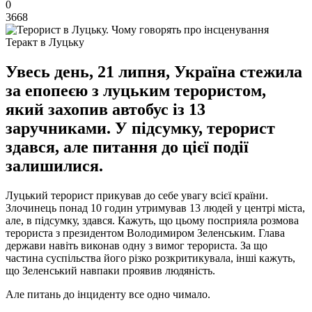
0
3668
Теракт в Луцьку
Увесь день, 21 липня, Україна стежила
за епопеєю з луцьким терористом,
який захопив автобус із 13
заручниками. У підсумку, терорист
здався, але питання до цієї події
залишилися.
Луцький терорист прикував до себе увагу всієї країни.
Злочинець понад 10 годин утримував 13 людей у центрі міста,
але, в підсумку, здався. Кажуть, що цьому посприяла розмова
терориста з президентом Володимиром Зеленським. Глава
держави навіть виконав одну з вимог терориста. За що
частина суспільства його різко розкритикувала, інші кажуть,
що Зеленський навпаки проявив людяність.
Але питань до інциденту все одно чимало.