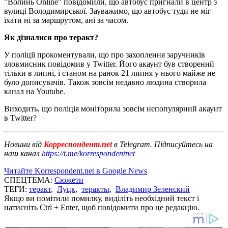
"Волинь Online" повідомили, що автобус пригнали в центр з
вулиці Володимирської. Зауважимо, що автобус туди не міг
їхати ні за маршрутом, ані за часом.
Як дізналися про теракт?
У поліції прокоментували, що про захоплення заручників
зловмисник повідомив у Twitter. Його акаунт був створений
тільки в липні, і станом на ранок 21 липня у нього майже не
було дописувачів. Також зовсім недавно людина створила
канал на Youtube.
Виходить, що поліція моніторила зовсім непопулярний акаунт
в Twitter?
Новини від
Корреспондент.net
в Telegram. Підписуйтесь на
наш канал
https://t.me/korrespondentnet
Читайте Korrespondent.net в Google News
СПЕЦТЕМА:
Сюжети
ТЕГИ:
теракт
,
Луцк
,
теракты
,
Владимир Зеленский
Якщо ви помітили помилку, виділіть необхідний текст і
натисніть Ctrl + Enter, щоб повідомити про це редакцію.