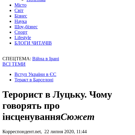
Місто
Світ
Бізнес
Наука
Шоу-бізнес
Спорт
Lifestyle
БЛОГИ ЧИТАЧІВ
СПЕЦТЕМА:
Війна в Ірані
ВСІ ТЕМИ
Вступ України в ЄС
Теракт в Барселоні
Терорист в Луцьку. Чому
говорять про
інсценування
Сюжет
Корреспондент.net, 22 липня 2020, 11:44