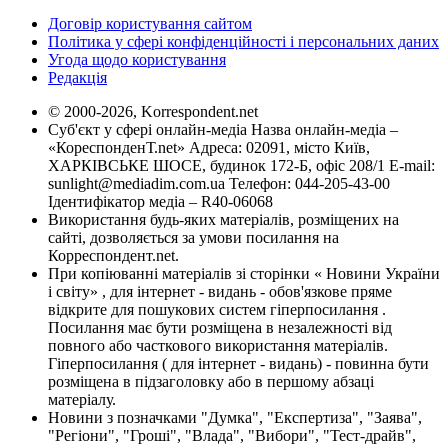
Договір користування сайтом
Політика у сфері конфіденційності і персональних даних
Угода щодо користування
Редакція
© 2000-2026, Korrespondent.net
Суб'єкт у сфері онлайн-медіа Назва онлайн-медіа –
«КореспонденТ.net» Адреса: 02091, місто Київ,
ХАРКІВСЬКЕ ШОСЕ, будинок 172-Б, офіс 208/1 E-mail:
sunlight@mediadim.com.ua
Телефон: 044-205-43-00
Ідентифікатор медіа – R40-06068
Використання будь-яких матеріалів, розміщених на
сайті, дозволяється за умови посилання на
Корреспондент.net.
При копіюванні матеріалів зі сторінки « Новини України
і світу» , для інтернет - видань - обов'язкове пряме
відкрите для пошукових систем гіперпосилання .
Посилання має бути розміщена в незалежності від
повного або часткового використання матеріалів.
Гіперпосилання ( для інтернет - видань) - повинна бути
розміщена в підзаголовку або в першому абзаці
матеріалу.
Новини з позначками "Думка", "Експертиза", "Заява",
"Регіони", "Гроші", "Влада", "Вибори", "Тест-драйв",