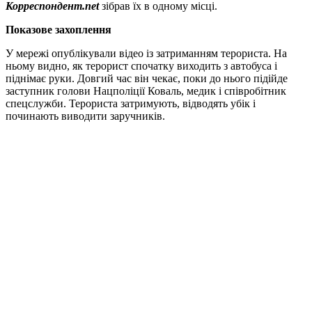
Корреспондент.net
зібрав їх в одному місці.
Показове захоплення
У мережі опублікували відео із затриманням терориста. На
ньому видно, як терорист спочатку виходить з автобуса і
піднімає руки. Довгий час він чекає, поки до нього підійде
заступник голови Нацполіції Коваль, медик і співробітник
спецслужби. Терориста затримують, відводять убік і
починають виводити заручників.