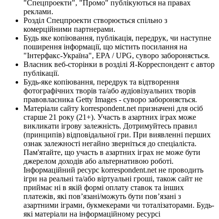
"Спецпроекти", "Промо" публікуються на правах
реклами.
Розділ Спецпроекти створюється спільно з
комерційними партнерами.
Будь яке копіювання, публікація, передрук, чи наступне
поширення інформації, що містить посилання на
"Інтерфакс-Україна", EPA / UPG, суворо забороняється.
Власник веб-сторінки в розділі Я-Корреспондент є автор
публікації.
Будь-яке копіювання, передрук та відтворення
фотографічних творів та/або аудіовізуальних творів
правовласника Getty Images - суворо забороняється.
Матеріали сайту korrespondent.net призначені для осіб
старше 21 року (21+). Участь в азартних іграх може
викликати ігрову залежність. Дотримуйтесь правил
(принципів) відповідальної гри. При виявленні перших
ознак залежності негайно зверніться до спеціаліста.
Пам'ятайте, що участь в азартних іграх не може бути
джерелом доходів або альтернативою роботі.
Інформаційний ресурс korrespondent.net не проводить
ігри на реальні та/або віртуальні гроші, також сайт не
приймає ні в якій формі оплату ставок та інших
платежів, які пов’язані/можуть бути пов’язані з
азартними іграми, букмекерами чи тоталізаторами. Будь-
які матеріали на інформаційному ресурсі