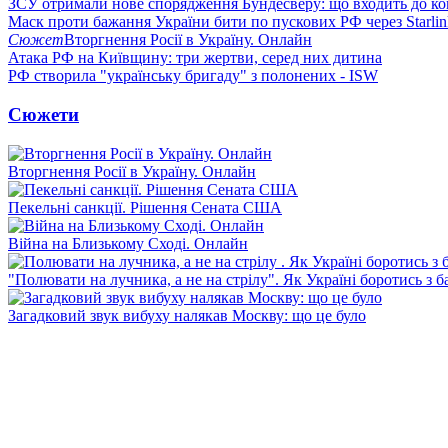
ЗСУ отримали нове спорядження Бундесверу: що входить до к
Маск проти бажання України бити по пускових РФ через Starlin
Сюжет
Вторгнення Росії в Україну. Онлайн
Атака РФ на Київщину: три жертви, серед них дитина
РФ створила "українську бригаду" з полонених - ISW
Сюжети
Вторгнення Росії в Україну. Онлайн
Пекельні санкції. Рішення Сената США
Війна на Близькому Сході. Онлайн
"Полювати на лучника, а не на стрілу". Як Україні боротись з 
Загадковий звук вибуху налякав Москву: що це було