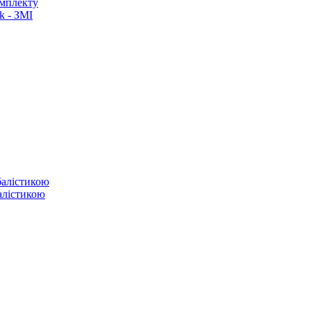
омплекту
k - ЗМІ
балістикою