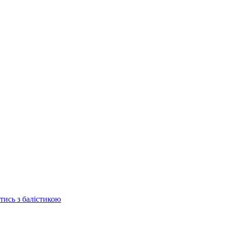
отись з балістикою