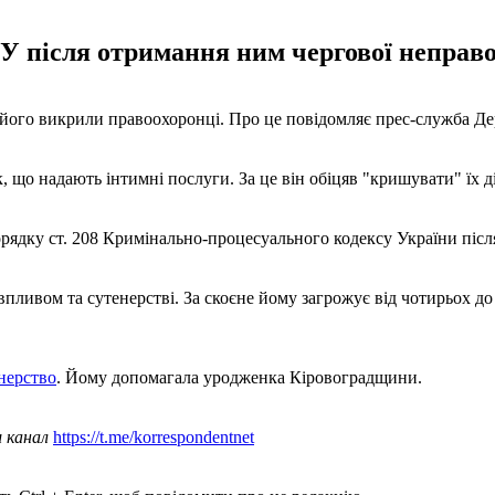
У після отримання ним чергової неправо
його викрили правоохоронці. Про це повідомляє прес-служба Дер
, що надають інтимні послуги. За це він обіцяв "кришувати" їх 
рядку ст. 208 Кримінально-процесуального кодексу України після
ливом та сутенерстві. За скоєне йому загрожує від чотирьох до 
нерство
. Йому допомагала уродженка Кіровоградщини.
ш канал
https://t.me/korrespondentnet