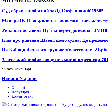
Суд обрав запобіжний захід Стефанішиній
19605
Майора ВСП викрили на "допомозі" військовому
Україна поставила Путіна перед дилемою - ЗМІ
10
Київ про рішення Швеції щодо судна: Це прецеден
На Київщині сталося групове зґвалтування 21-річ
Зеленський зробив заяву про мирні переговори
70
Читати коментарі
Новини України
Останні
Популярні
Коментовані