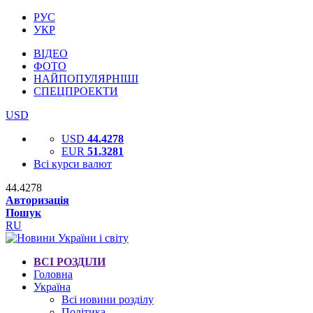
РУС
УКР
ВІДЕО
ФОТО
НАЙПОПУЛЯРНІШІ
СПЕЦПРОЕКТИ
USD
USD
44.4278
EUR
51.3281
Всі курси валют
44.4278
Авторизація
Пошук
RU
ВСІ РОЗДІЛИ
Головна
Україна
Всі новини розділу
Політика