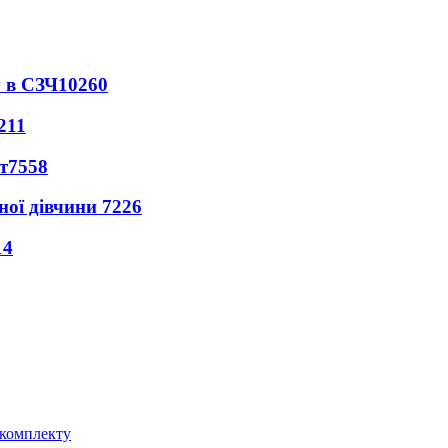
 в СЗЧ
10260
211
т
7558
ної дівчини
7226
14