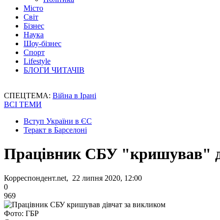
Місто
Світ
Бізнес
Наука
Шоу-бізнес
Спорт
Lifestyle
БЛОГИ ЧИТАЧІВ
СПЕЦТЕМА:
Війна в Ірані
ВСІ ТЕМИ
Вступ України в ЄС
Теракт в Барселоні
Працівник СБУ "кришував" д
Корреспондент.net, 22 липня 2020, 12:00
0
969
Фото: ГБР