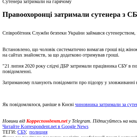
Сутенера затримали на гарячому
Правоохоронці затримали сутенера з СБ
Співробітник Служби безпеки України займався сутенерством, 
Встановлено, що чоловік систематично вимагав гроші від жінок
на сайтах знайомств, за що додатково отримував гроші.
"21 липня 2020 року слідчі ДБР затримали працівника СБУ в по
повідомленні.
Затриманому планують повідомити про підозру у зловживанні вп
Як повідомлялося, раніше в Києві
чиновника затримали за суте
Новини від
Корреспондент.net
у Telegram. Підписуйтесь на на
Читайте Korrespondent.net в Google News
ТЕГИ:
СБУ
,
полиция