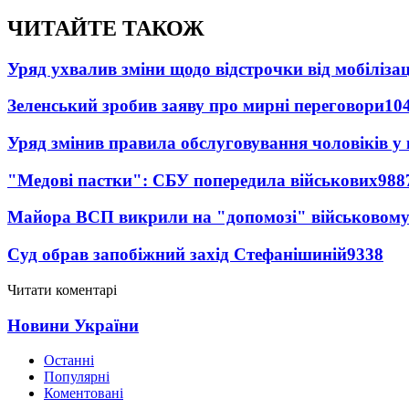
ЧИТАЙТЕ ТАКОЖ
Уряд ухвалив зміни щодо відстрочки від мобілізац
Зеленський зробив заяву про мирні переговори
10
Уряд змінив правила обслуговування чоловіків у
"Медові пастки": СБУ попередила військових
988
Майора ВСП викрили на "допомозі" військовому
Суд обрав запобіжний захід Стефанішиній
9338
Читати коментарі
Новини України
Останні
Популярні
Коментовані