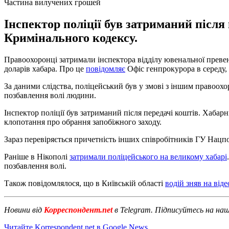
Частина вилучених грошей
Інспектор поліції був затриманий після
Кримінального кодексу.
Правоохоронці затримали інспектора відділу ювенальної превенц
доларів хабара. Про це
повідомляє
Офіс генпрокурора в середу,
За даними слідства, поліцейський був у змові з іншим правоо
позбавлення волі людини.
Інспектор поліції був затриманий після передачі коштів. Хабарн
клопотання про обрання запобіжного заходу.
Зараз перевіряється причетність інших співробітників ГУ Нацпо
Раніше в Нікополі
затримали поліцейського на великому хабарі
позбавлення волі.
Також повідомлялося, що в Київській області
водій зняв на від
Новини від
Корреспондент.net
в Telegram. Підписуйтесь на на
Читайте Korrespondent.net в Google News