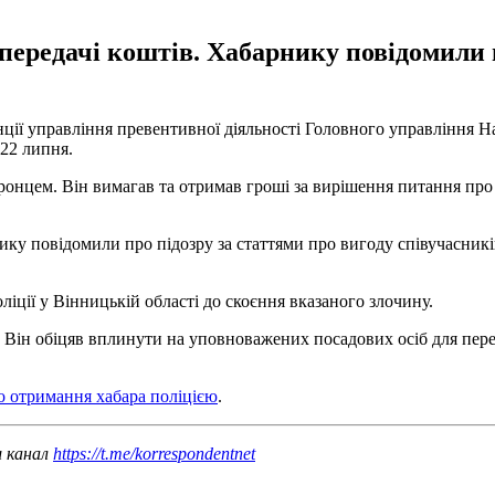
 передачі коштів. Хабарнику повідомили 
ії управління превентивної діяльності Головного управління Нац
 22 липня.
хоронцем. Він вимагав та отримав гроші за вирішення питання п
ику повідомили про підозру за статтями про вигоду співучасників 
ліції у Вінницькій області до скоєння вказаного злочину.
. Він обіцяв вплинути на уповноважених посадових осіб для пере
ео отримання хабара поліцією
.
ш канал
https://t.me/korrespondentnet