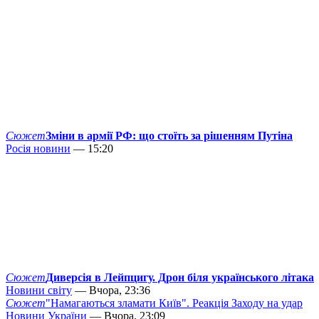
Сюжет
Зміни в армії РФ: що стоїть за рішенням Путіна
Росія новини
— 15:20
Сюжет
Диверсія в Лейпцигу. Дрон біля українського літака
Новини світу
— Вчора, 23:36
Сюжет
"Намагаються зламати Київ". Реакція Заходу на удар
Новини України
— Вчора, 23:09