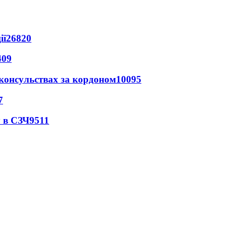
ії
26820
409
 консульствах за кордоном
10095
7
 в СЗЧ
9511