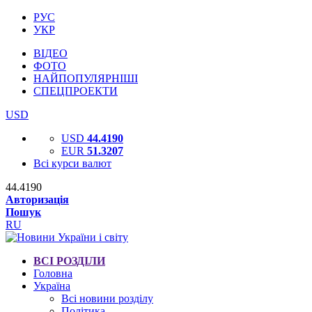
РУС
УКР
ВІДЕО
ФОТО
НАЙПОПУЛЯРНІШІ
СПЕЦПРОЕКТИ
USD
USD
44.4190
EUR
51.3207
Всі курси валют
44.4190
Авторизація
Пошук
RU
ВСІ РОЗДІЛИ
Головна
Україна
Всі новини розділу
Політика