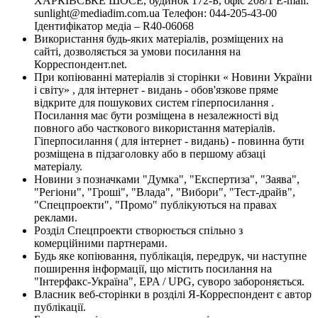
ХАРКІВСЬКЕ ШОСЕ, будинок 172-Б, офіс 208/1 E-mail:
sunlight@mediadim.com.ua
Телефон: 044-205-43-00
Ідентифікатор медіа – R40-06068
Використання будь-яких матеріалів, розміщених на
сайті, дозволяється за умови посилання на
Корреспондент.net.
При копіюванні матеріалів зі сторінки « Новини України
і світу» , для інтернет - видань - обов'язкове пряме
відкрите для пошукових систем гіперпосилання .
Посилання має бути розміщена в незалежності від
повного або часткового використання матеріалів.
Гіперпосилання ( для інтернет - видань) - повинна бути
розміщена в підзаголовку або в першому абзаці
матеріалу.
Новини з позначками "Думка", "Експертиза", "Заява",
"Регіони", "Гроші", "Влада", "Вибори", "Тест-драйв",
"Спецпроекти", "Промо" публікуються на правах
реклами.
Розділ Спецпроекти створюється спільно з
комерційними партнерами.
Будь яке копіювання, публікація, передрук, чи наступне
поширення інформації, що містить посилання на
"Інтерфакс-Україна", EPA / UPG, суворо забороняється.
Власник веб-сторінки в розділі Я-Корреспондент є автор
публікації.