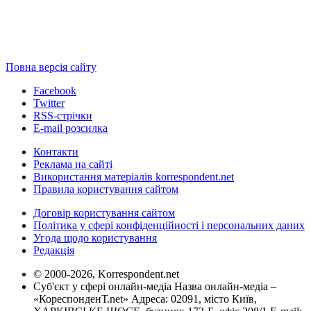
Повна версія сайту
Facebook
Twitter
RSS-стрічки
E-mail розсилка
Контакти
Реклама на сайті
Використання матеріалів korrespondent.net
Правила користування сайтом
Договір користування сайтом
Політика у сфері конфіденційності і персональних даних
Угода щодо користування
Редакція
© 2000-2026, Korrespondent.net
Суб'єкт у сфері онлайн-медіа Назва онлайн-медіа –
«КореспонденТ.net» Адреса: 02091, місто Київ,