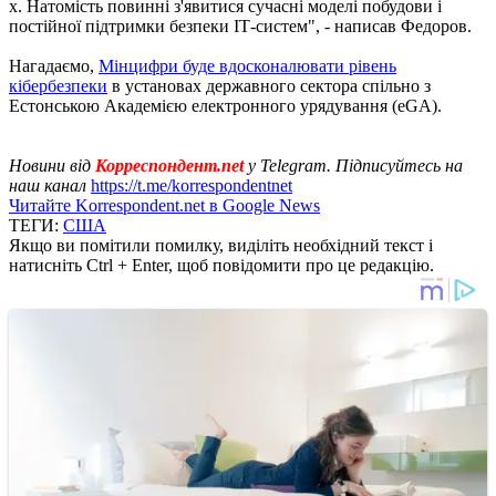
х. Натомість повинні з'явитися сучасні моделі побудови і
постійної підтримки безпеки IТ-систем", - написав Федоров.
Нагадаємо,
Мінцифри буде вдосконалювати рівень
кібербезпеки
в установах державного сектора спільно з
Естонською Академією електронного урядування (eGA).
Новини від
Корреспондент.net
у Telegram. Підписуйтесь на
наш канал
https://t.me/korrespondentnet
Читайте Korrespondent.net в Google News
ТЕГИ:
США
Якщо ви помітили помилку, виділіть необхідний текст і
натисніть Ctrl + Enter, щоб повідомити про це редакцію.