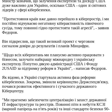
Міністр зазначив, що залучення експертизи та досвіду США
дуже важливо для України, оскільки США - один зі світових
лідерів у сфері кібербезпеки.
"Протистояння країн вже давно перейшло в кіберпростір, і ми
постійно відчуваємо негативну кіберактивність північного
сусіда, тому повинні гідно протистояти такій агресії", - заявив
Федоров.
Він підкреслив, що такий великий проект є черговим
сигналом довіри до результатів і планів Мінцифри.
"Щодо всіх кіберпитань ми плануємо активно працювати з
бізнесом, залучати найкращу міжнародну і українську
експертизу. Попутно дякую адміністрації США і Фонду
2USAID за підтримку реформ в Україні", - написав Федоров.
Як відомо, в Україні стартувала активна фаза реформи
кібербезпеки. Зокрема, змінили керівництво Держспецзв'язку,
почався розвиток ефективного і сучасного державного
Кіберцентру.
"Ми прагнемо забезпечити централізацію і захист державної
IТ-інфраструктури та реєстрів. Повинні піти в небуття КСЗІ
(марний папірець на п'ять років) та інші стандарти безпеки 90-