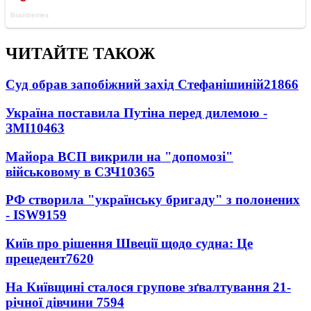
ЧИТАЙТЕ ТАКОЖ
Суд обрав запобіжний захід Стефанішиній
21866
Україна поставила Путіна перед дилемою -
ЗМІ
10463
Майора ВСП викрили на "допомозі"
військовому в СЗЧ
10365
РФ створила "українську бригаду" з полонених
- ISW
9159
Київ про рішення Швеції щодо судна: Це
прецедент
7620
На Київщині сталося групове зґвалтування 21-
річної дівчини
7594