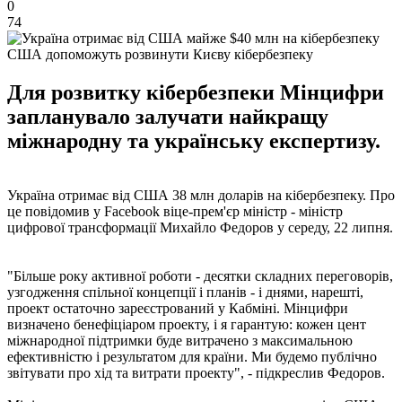
0
74
США допоможуть розвинути Києву кібербезпеку
Для розвитку кібербезпеки Мінцифри
запланувало залучати найкращу
міжнародну та українську експертизу.
Україна отримає від США 38 млн доларів на кібербезпеку. Про
це повідомив у Facebook віце-прем'єр міністр - міністр
цифрової трансформації Михайло Федоров у середу, 22 липня.
"Більше року активної роботи - десятки складних переговорів,
узгодження спільної концепції і планів - і днями, нарешті,
проект остаточно зареєстрований у Кабміні. Мінцифри
визначено бенефіціаром проекту, і я гарантую: кожен цент
міжнародної підтримки буде витрачено з максимальною
ефективністю і результатом для країни. Ми будемо публічно
звітувати про хід та витрати проекту", - підкреслив Федоров.