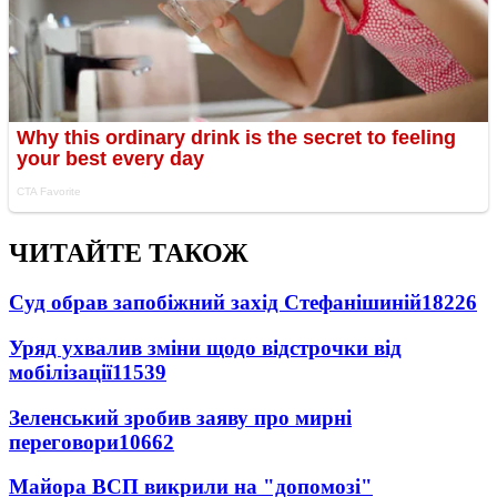
ЧИТАЙТЕ ТАКОЖ
Суд обрав запобіжний захід Стефанішиній
18226
Уряд ухвалив зміни щодо відстрочки від
мобілізації
11539
Зеленський зробив заяву про мирні
переговори
10662
Майора ВСП викрили на "допомозі"