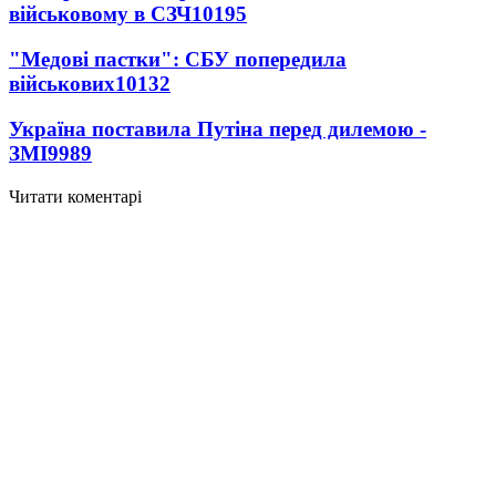
військовому в СЗЧ
10195
"Медові пастки": СБУ попередила
військових
10132
Україна поставила Путіна перед дилемою -
ЗМІ
9989
Читати коментарі