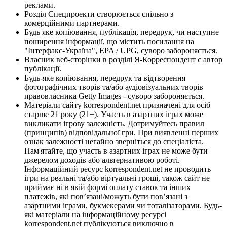
реклами.
Розділ Спецпроекти створюється спільно з
комерційними партнерами.
Будь яке копіювання, публікація, передрук, чи наступне
поширення інформації, що містить посилання на
"Інтерфакс-Україна", EPA / UPG, суворо забороняється.
Власник веб-сторінки в розділі Я-Корреспондент є автор
публікації.
Будь-яке копіювання, передрук та відтворення
фотографічних творів та/або аудіовізуальних творів
правовласника Getty Images - суворо забороняється.
Матеріали сайту korrespondent.net призначені для осіб
старше 21 року (21+). Участь в азартних іграх може
викликати ігрову залежність. Дотримуйтесь правил
(принципів) відповідальної гри. При виявленні перших
ознак залежності негайно зверніться до спеціаліста.
Пам'ятайте, що участь в азартних іграх не може бути
джерелом доходів або альтернативою роботі.
Інформаційний ресурс korrespondent.net не проводить
ігри на реальні та/або віртуальні гроші, також сайт не
приймає ні в якій формі оплату ставок та інших
платежів, які пов’язані/можуть бути пов’язані з
азартними іграми, букмекерами чи тоталізаторами. Будь-
які матеріали на інформаційному ресурсі
korrespondent.net публікуються виключно в