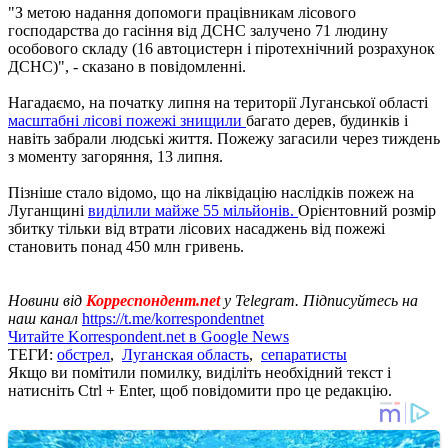
"З метою надання допомоги працівникам лісового
господарства до гасіння від ДСНС залучено 71 людину
особового складу (16 автоцистерн і піротехнічний розрахунок
ДСНС)", - сказано в повідомленні.
Нагадаємо, на початку липня на території Луганської області
масштабні лісові пожежі знищили
багато дерев, будинків і
навіть забрали людські життя. Пожежу загасили через тиждень
з моменту загоряння, 13 липня.
Пізніше стало відомо, що на ліквідацію наслідків пожеж на
Луганщині
виділили майже 55 мільйонів.
Орієнтовний розмір
збитку тільки від втрати лісових насаджень від пожежі
становить понад 450 млн гривень.
Новини від
Корреспондент.net
у Telegram. Підписуйтесь на
наш канал
https://t.me/korrespondentnet
Читайте Korrespondent.net в Google News
ТЕГИ:
обстрел
,
Луганская область
,
сепаратисты
Якщо ви помітили помилку, виділіть необхідний текст і
натисніть Ctrl + Enter, щоб повідомити про це редакцію.