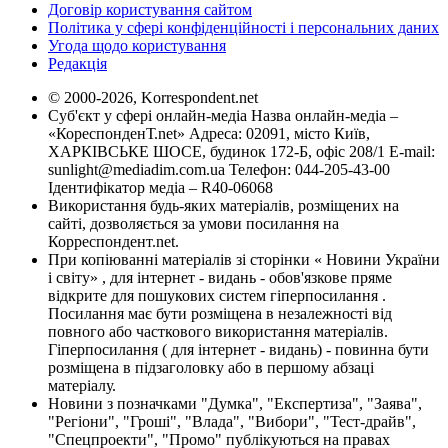
Договір користування сайтом
Політика у сфері конфіденційності і персональних даних
Угода щодо користування
Редакція
© 2000-2026, Korrespondent.net
Суб'єкт у сфері онлайн-медіа Назва онлайн-медіа –
«КореспонденТ.net» Адреса: 02091, місто Київ,
ХАРКІВСЬКЕ ШОСЕ, будинок 172-Б, офіс 208/1 E-mail:
sunlight@mediadim.com.ua
Телефон: 044-205-43-00
Ідентифікатор медіа – R40-06068
Використання будь-яких матеріалів, розміщених на
сайті, дозволяється за умови посилання на
Корреспондент.net.
При копіюванні матеріалів зі сторінки « Новини України
і світу» , для інтернет - видань - обов'язкове пряме
відкрите для пошукових систем гіперпосилання .
Посилання має бути розміщена в незалежності від
повного або часткового використання матеріалів.
Гіперпосилання ( для інтернет - видань) - повинна бути
розміщена в підзаголовку або в першому абзаці
матеріалу.
Новини з позначками "Думка", "Експертиза", "Заява",
"Регіони", "Гроші", "Влада", "Вибори", "Тест-драйв",
"Спецпроекти", "Промо" публікуються на правах