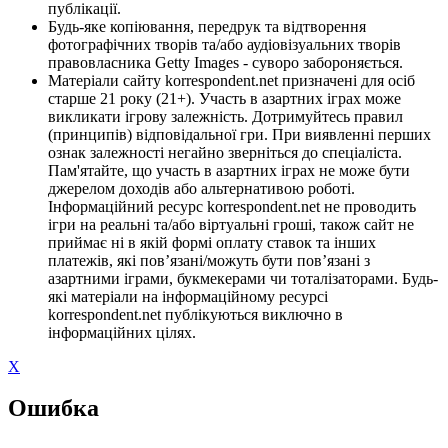
публікації.
Будь-яке копіювання, передрук та відтворення
фотографічних творів та/або аудіовізуальних творів
правовласника Getty Images - суворо забороняється.
Матеріали сайту korrespondent.net призначені для осіб
старше 21 року (21+). Участь в азартних іграх може
викликати ігрову залежність. Дотримуйтесь правил
(принципів) відповідальної гри. При виявленні перших
ознак залежності негайно зверніться до спеціаліста.
Пам'ятайте, що участь в азартних іграх не може бути
джерелом доходів або альтернативою роботі.
Інформаційний ресурс korrespondent.net не проводить
ігри на реальні та/або віртуальні гроші, також сайт не
приймає ні в якій формі оплату ставок та інших
платежів, які пов’язані/можуть бути пов’язані з
азартними іграми, букмекерами чи тоталізаторами. Будь-
які матеріали на інформаційному ресурсі
korrespondent.net публікуються виключно в
інформаційних цілях.
X
Ошибка