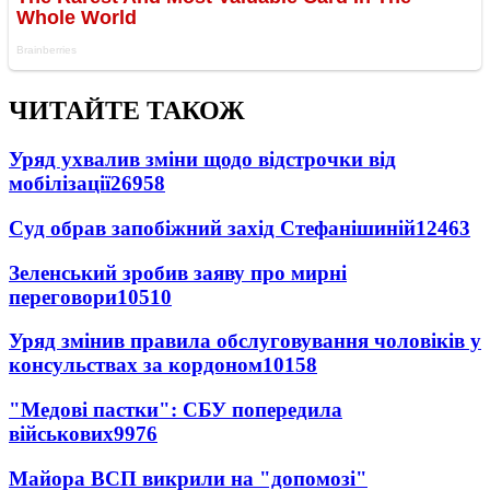
ЧИТАЙТЕ ТАКОЖ
Уряд ухвалив зміни щодо відстрочки від
мобілізації
26958
Суд обрав запобіжний захід Стефанішиній
12463
Зеленський зробив заяву про мирні
переговори
10510
Уряд змінив правила обслуговування чоловіків у
консульствах за кордоном
10158
"Медові пастки": СБУ попередила
військових
9976
Майора ВСП викрили на "допомозі"