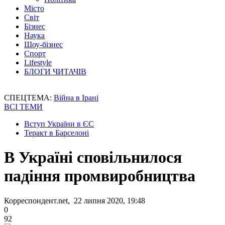
Місто
Світ
Бізнес
Наука
Шоу-бізнес
Спорт
Lifestyle
БЛОГИ ЧИТАЧІВ
СПЕЦТЕМА:
Війна в Ірані
ВСІ ТЕМИ
Вступ України в ЄС
Теракт в Барселоні
В Україні сповільнилося
падіння промвиробництва
Корреспондент.net, 22 липня 2020, 19:48
0
92