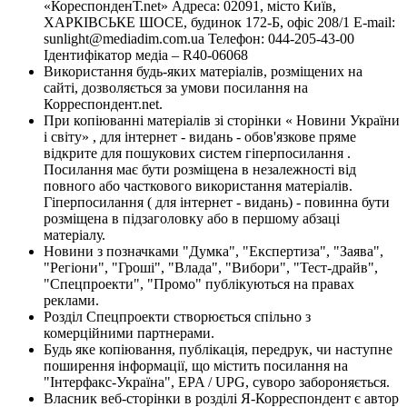
«КореспонденТ.net» Адреса: 02091, місто Київ,
ХАРКІВСЬКЕ ШОСЕ, будинок 172-Б, офіс 208/1 E-mail:
sunlight@mediadim.com.ua
Телефон: 044-205-43-00
Ідентифікатор медіа – R40-06068
Використання будь-яких матеріалів, розміщених на
сайті, дозволяється за умови посилання на
Корреспондент.net.
При копіюванні матеріалів зі сторінки « Новини України
і світу» , для інтернет - видань - обов'язкове пряме
відкрите для пошукових систем гіперпосилання .
Посилання має бути розміщена в незалежності від
повного або часткового використання матеріалів.
Гіперпосилання ( для інтернет - видань) - повинна бути
розміщена в підзаголовку або в першому абзаці
матеріалу.
Новини з позначками "Думка", "Експертиза", "Заява",
"Регіони", "Гроші", "Влада", "Вибори", "Тест-драйв",
"Спецпроекти", "Промо" публікуються на правах
реклами.
Розділ Спецпроекти створюється спільно з
комерційними партнерами.
Будь яке копіювання, публікація, передрук, чи наступне
поширення інформації, що містить посилання на
"Інтерфакс-Україна", EPA / UPG, суворо забороняється.
Власник веб-сторінки в розділі Я-Корреспондент є автор