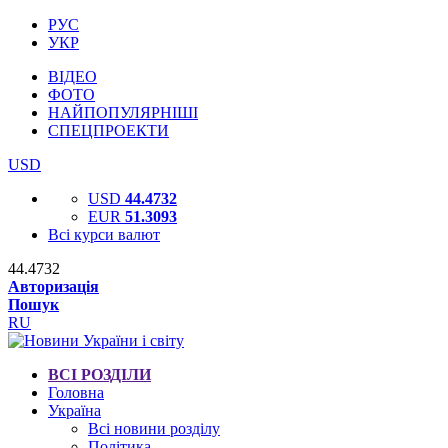
РУС
УКР
ВІДЕО
ФОТО
НАЙПОПУЛЯРНІШІ
СПЕЦПРОЕКТИ
USD
USD
44.4732
EUR
51.3093
Всі курси валют
44.4732
Авторизація
Пошук
RU
ВСІ РОЗДІЛИ
Головна
Україна
Всі новини розділу
Політика