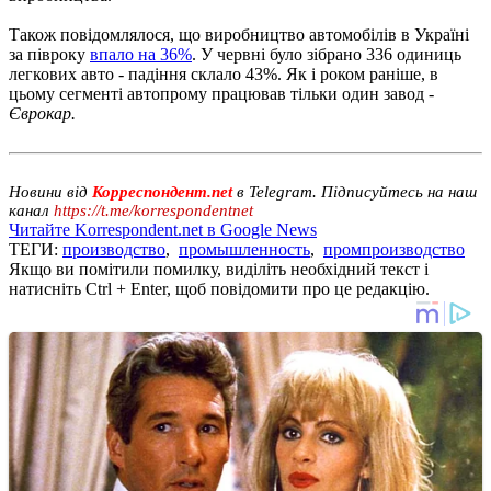
Також повідомлялося, що виробництво автомобілів в Україні
за півроку
впало на 36%
. У червні було зібрано 336 одиниць
легкових авто - падіння склало 43%. Як і роком раніше, в
цьому сегменті автопрому працював тільки один завод -
Єврокар.
Новини від
Корреспондент.net
в Telegram. Підписуйтесь на наш
канал
https://t.me/korrespondentnet
Читайте Korrespondent.net в Google News
ТЕГИ:
производство
,
промышленность
,
промпроизводство
Якщо ви помітили помилку, виділіть необхідний текст і
натисніть Ctrl + Enter, щоб повідомити про це редакцію.