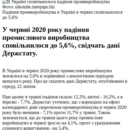
Фото: nikotube.interpipe.biz
Падіння промвиробництва в Україні в червні сповільнилося
до 5,6%
У червні 2020 року падіння
промислового виробництва
сповільнилося до 5,6%, свідчать дані
Держстату.
В Україні в червні 2020 року промислове виробництво
знизилося на 5,6% в порівнянні з аналогічним періодом
минулого року. Про це свідчать дані Держстату, опубліковані в
середу, 22 липня.
При цьому в травні падіння склало 12,2%, квітні - 16,2%, а в
березні - 7,7%. Держстат уточнює, що з корекцією на ефект
календарних днів скорочення промвиробництва в червні 2020
року було меншим - 7,1% проти 11,7% у травні. Також
зазначається, що до травня цього року промислове
виробництво в червні зросло на 4,1%, проте з урахуванням
сезонного коригування - на 3,4%.