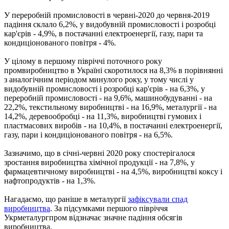
У переробній промисловості в червні-2020 до червня-2019
падіння склало 6,2%, у видобувній промисловості і розробці
кар'єрів - 4,9%, в постачанні електроенергії, газу, пари та
кондиціонованого повітря - 4%.
У цілому в першому півріччі поточного року
промвиробництво в Україні скоротилося на 8,3% в порівнянні
з аналогічним періодом минулого року, у тому числі у
видобувній промисловості і розробці кар'єрів - на 6,3%, у
переробній промисловості - на 9,6%, машинобудуванні - на
22,2%, текстильному виробництві - на 16,9%, металургії - на
14,2%, деревообробці - на 11,3%, виробництві гумових і
пластмасових виробів - на 10,4%, в постачанні електроенергії,
газу, пари і кондиціонованого повітря - на 6,5%.
Зазначимо, що в січні-червні 2020 року спостерігалося
зростання виробництва хімічної продукції - на 7,8%, у
фармацевтичному виробництві - на 4,5%, виробництві коксу і
нафтопродуктів - на 1,3%.
Нагадаємо, що раніше в металургії
зафіксували спад
виробництва
. За підсумками першого півріччя
Укрметалургпром відзначає значне падіння обсягів
виробництва.