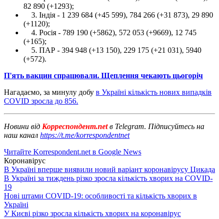
82 890 (+1293);
3. Індія - 1 239 684 (+45 599), 784 266 (+31 873), 29 890
(+1120);
4. Росія - 789 190 (+5862), 572 053 (+9669), 12 745
(+165);
5. ПАР - 394 948 (+13 150), 229 175 (+21 031), 5940
(+572).
П'ять вакцин спрацювали. Щеплення чекають цьогоріч
Нагадаємо, за минулу добу
в Україні кількість нових випадків
COVID зросла до 856.
Новини від
Корреспондент.net
в Telegram. Підписуйтесь на
наш канал
https://t.me/korrespondentnet
Читайте Korrespondent.net в Google News
Коронавірус
В Україні вперше виявили новий варіант коронавірусу Цикада
В Україні за тиждень різко зросла кількість хворих на COVID-
19
Нові штами COVID-19: особливості та кількість хворих в
Україні
У Києві різко зросла кількість хворих на коронавірус