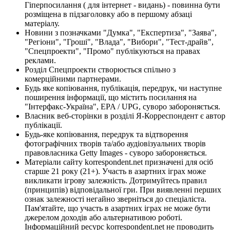
Гіперпосилання ( для інтернет - видань) - повинна бути
розміщена в підзаголовку або в першому абзаці
матеріалу.
Новини з позначками "Думка", "Експертиза", "Заява",
"Регіони", "Гроші", "Влада", "Вибори", "Тест-драйв",
"Спецпроекти", "Промо" публікуються на правах
реклами.
Розділ Спецпроекти створюється спільно з
комерційними партнерами.
Будь яке копіювання, публікація, передрук, чи наступне
поширення інформації, що містить посилання на
"Інтерфакс-Україна", EPA / UPG, суворо забороняється.
Власник веб-сторінки в розділі Я-Корреспондент є автор
публікації.
Будь-яке копіювання, передрук та відтворення
фотографічних творів та/або аудіовізуальних творів
правовласника Getty Images - суворо забороняється.
Матеріали сайту korrespondent.net призначені для осіб
старше 21 року (21+). Участь в азартних іграх може
викликати ігрову залежність. Дотримуйтесь правил
(принципів) відповідальної гри. При виявленні перших
ознак залежності негайно зверніться до спеціаліста.
Пам'ятайте, що участь в азартних іграх не може бути
джерелом доходів або альтернативою роботі.
Інформаційний ресурс korrespondent.net не проводить