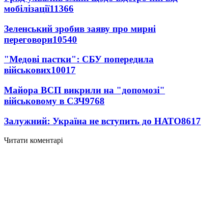
мобілізації
11366
Зеленський зробив заяву про мирні
переговори
10540
"Медові пастки": СБУ попередила
військових
10017
Майора ВСП викрили на "допомозі"
військовому в СЗЧ
9768
Залужний: Україна не вступить до НАТО
8617
Читати коментарі