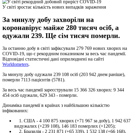
У світі зростає кількість нових випадків зараження
За минулу добу захворіли на
коронавірус майже 280 тисяч осіб, а
одужали 239. Ще сім тисяч померли.
За останню добу в світі зафіксували 279 769 нових хворих на
COVID-19, що є рекордним показником за весь час пандемії.
Відповідні статистичні дані оприлюднені на сайті
Worldometers
.
За минулу добу одужали 239 108 осіб (203 942 днем ​​раніше),
померли 7113 пацієнтів (5781).
За весь час пандемії зареєстрували 15 366 326 хворих: 9 344
454 осіб одужали, 629 343 - померли.
Динаміка пандемії в країнах з найбільшою кількістю
інфікованих:
1. США - 4 100 875 хворих (+71 967 за добу), 1 942 637
видужалих (+239 108), 146 183 померлих (+1205);
2. Бразилія - ​​2 231 871 (+65 339), 1 532 138 (+66 168),