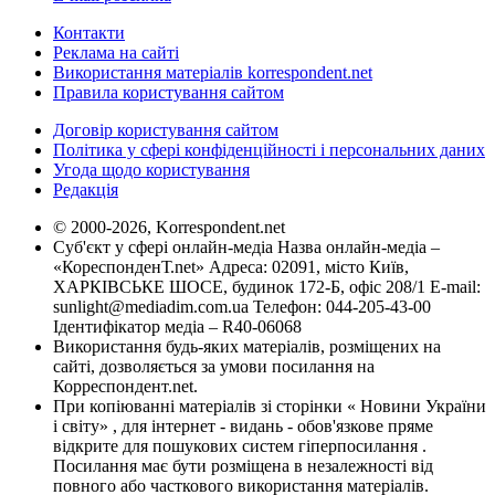
Контакти
Реклама на сайті
Використання матеріалів korrespondent.net
Правила користування сайтом
Договір користування сайтом
Політика у сфері конфіденційності і персональних даних
Угода щодо користування
Редакція
© 2000-2026, Korrespondent.net
Суб'єкт у сфері онлайн-медіа Назва онлайн-медіа –
«КореспонденТ.net» Адреса: 02091, місто Київ,
ХАРКІВСЬКЕ ШОСЕ, будинок 172-Б, офіс 208/1 E-mail:
sunlight@mediadim.com.ua
Телефон: 044-205-43-00
Ідентифікатор медіа – R40-06068
Використання будь-яких матеріалів, розміщених на
сайті, дозволяється за умови посилання на
Корреспондент.net.
При копіюванні матеріалів зі сторінки « Новини України
і світу» , для інтернет - видань - обов'язкове пряме
відкрите для пошукових систем гіперпосилання .
Посилання має бути розміщена в незалежності від
повного або часткового використання матеріалів.