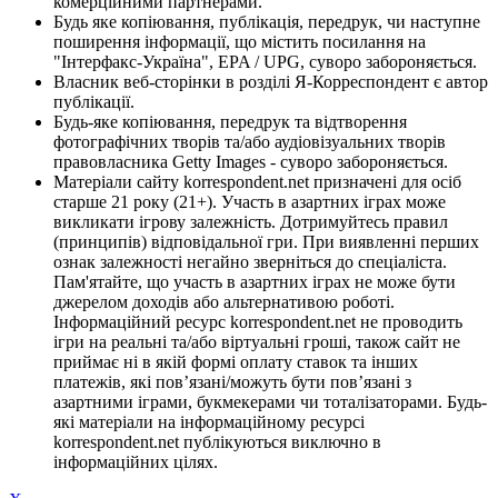
комерційними партнерами.
Будь яке копіювання, публікація, передрук, чи наступне
поширення інформації, що містить посилання на
"Інтерфакс-Україна", EPA / UPG, суворо забороняється.
Власник веб-сторінки в розділі Я-Корреспондент є автор
публікації.
Будь-яке копіювання, передрук та відтворення
фотографічних творів та/або аудіовізуальних творів
правовласника Getty Images - суворо забороняється.
Матеріали сайту korrespondent.net призначені для осіб
старше 21 року (21+). Участь в азартних іграх може
викликати ігрову залежність. Дотримуйтесь правил
(принципів) відповідальної гри. При виявленні перших
ознак залежності негайно зверніться до спеціаліста.
Пам'ятайте, що участь в азартних іграх не може бути
джерелом доходів або альтернативою роботі.
Інформаційний ресурс korrespondent.net не проводить
ігри на реальні та/або віртуальні гроші, також сайт не
приймає ні в якій формі оплату ставок та інших
платежів, які пов’язані/можуть бути пов’язані з
азартними іграми, букмекерами чи тоталізаторами. Будь-
які матеріали на інформаційному ресурсі
korrespondent.net публікуються виключно в
інформаційних цілях.