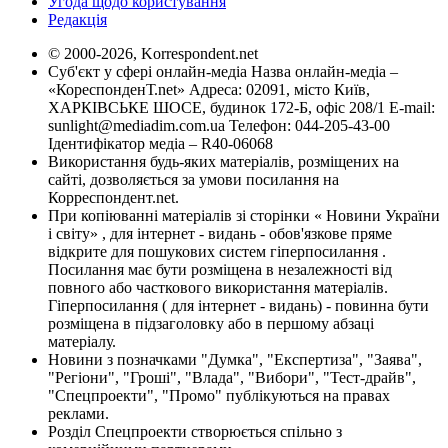
Угода щодо користування
Редакція
© 2000-2026, Korrespondent.net
Суб'єкт у сфері онлайн-медіа Назва онлайн-медіа –
«КореспонденТ.net» Адреса: 02091, місто Київ,
ХАРКІВСЬКЕ ШОСЕ, будинок 172-Б, офіс 208/1 E-mail:
sunlight@mediadim.com.ua
Телефон: 044-205-43-00
Ідентифікатор медіа – R40-06068
Використання будь-яких матеріалів, розміщених на
сайті, дозволяється за умови посилання на
Корреспондент.net.
При копіюванні матеріалів зі сторінки « Новини України
і світу» , для інтернет - видань - обов'язкове пряме
відкрите для пошукових систем гіперпосилання .
Посилання має бути розміщена в незалежності від
повного або часткового використання матеріалів.
Гіперпосилання ( для інтернет - видань) - повинна бути
розміщена в підзаголовку або в першому абзаці
матеріалу.
Новини з позначками "Думка", "Експертиза", "Заява",
"Регіони", "Гроші", "Влада", "Вибори", "Тест-драйв",
"Спецпроекти", "Промо" публікуються на правах
реклами.
Розділ Спецпроекти створюється спільно з