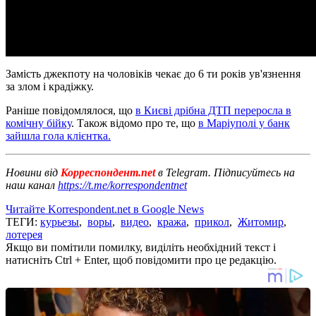
Замість джекпоту на чоловіків чекає до 6 ти років ув'язнення
за злом і крадіжку.
Раніше повідомлялося, що
в Києві дрібна ДТП переросла в
комічну бійку
. Також відомо про те, що
в Маріуполі у банк
зайшла гола клієнтка.
Новини від
Корреспондент.net
в Telegram. Підписуйтесь на
наш канал
https://t.me/korrespondentnet
Читайте Korrespondent.net в Google News
ТЕГИ:
курьезы
,
воры
,
видео
,
кража
,
прикол
,
Житомир
,
лотерея
Якщо ви помітили помилку, виділіть необхідний текст і
натисніть Ctrl + Enter, щоб повідомити про це редакцію.