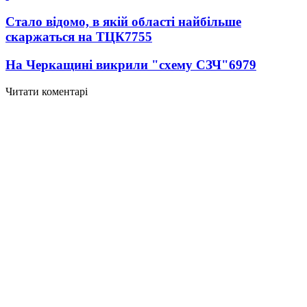
Стало відомо, в якій області найбільше
скаржаться на ТЦК
7755
На Черкащині викрили "схему СЗЧ"
6979
Читати коментарі