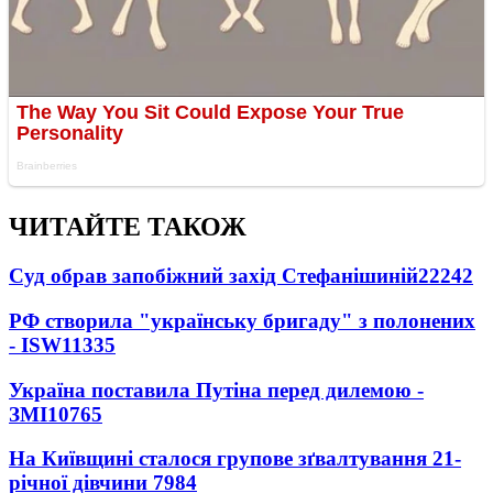
ЧИТАЙТЕ ТАКОЖ
Суд обрав запобіжний захід Стефанішиній
22242
РФ створила "українську бригаду" з полонених
- ISW
11335
Україна поставила Путіна перед дилемою -
ЗМІ
10765
На Київщині сталося групове зґвалтування 21-
річної дівчини
7984