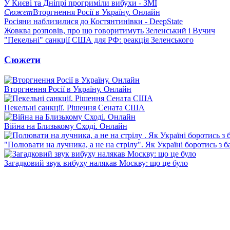
У Києві та Дніпрі прогриміли вибухи - ЗМІ
Сюжет
Вторгнення Росії в Україну. Онлайн
Росіяни наблизилися до Костянтинівки - DeepState
Жовква розповів, про що говоритимуть Зеленський і Вучич
"Пекельні" санкції США для РФ: реакція Зеленського
Сюжети
Вторгнення Росії в Україну. Онлайн
Пекельні санкції. Рішення Сената США
Війна на Близькому Сході. Онлайн
"Полювати на лучника, а не на стрілу". Як Україні боротись з 
Загадковий звук вибуху налякав Москву: що це було