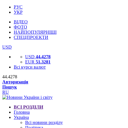
РУС
УКР
ВІДЕО
ФОТО
НАЙПОПУЛЯРНІШІ
СПЕЦПРОЕКТИ
USD
USD
44.4278
EUR
51.3281
Всі курси валют
44.4278
Авторизація
Пошук
RU
ВСІ РОЗДІЛИ
Головна
Україна
Всі новини розділу
Політика