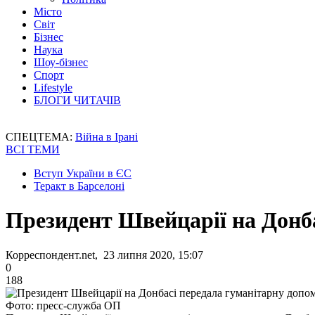
Місто
Світ
Бізнес
Наука
Шоу-бізнес
Спорт
Lifestyle
БЛОГИ ЧИТАЧІВ
СПЕЦТЕМА:
Війна в Ірані
ВСІ ТЕМИ
Вступ України в ЄС
Теракт в Барселоні
Президент Швейцарії на Донб
Корреспондент.net, 23 липня 2020, 15:07
0
188
Фото: пресс-служба ОП