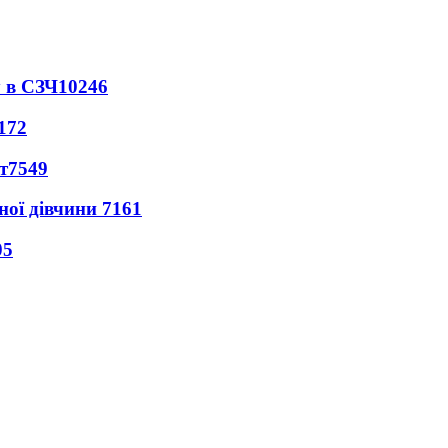
 в СЗЧ
10246
172
т
7549
ної дівчини
7161
05