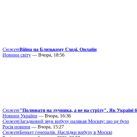
Сюжет
Війна на Близькому Сході. Онлайн
Новини світу
— Вчора, 18:56
Сюжет
"Полювати на лучника, а не на стрілу". Як Україні 
Новини України
— Вчора, 16:36
Сюжет
Загадковий звук вибуху налякав Москву: що це було
Росія новини
— Вчора, 15:27
Сюжет
Бенкет генералів. Наслідки вибуху в Москві