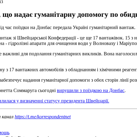
сі
що надає гуманітарну допомогу по обидв
 час поїздки на Донбас передала Україні гуманітарний вантаж.
таж зі Швейцарської Конфедерації - це ще 17 вантажівок. 15 з н
а - гідролізні апарати для очищення води у Волноваху і Маріупол
е важливі для подолання гуманітарних викликів. Вона наголоси
у з 17 вантажних автомобілів з обладнанням і хімічними реаге
абезпечує надання гуманітарної допомоги з обох сторін лінії ро
онетта Соммаруга сьогодні
вирушили з поїздкою на Донбас
.
лилася у визначенні статусу президента Швейцарії.
ш канал
https://t.me/korrespondentnet
мощь