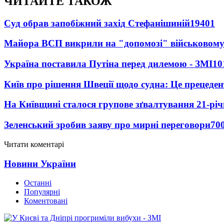
ЧИТАЙТЕ ТАКОЖ
Суд обрав запобіжний захід Стефанішиній
19401
Майора ВСП викрили на "допомозі" військовому
Україна поставила Путіна перед дилемою - ЗМІ
10
Київ про рішення Швеції щодо судна: Це прецеден
На Київщині сталося групове зґвалтування 21-річ
Зеленський зробив заяву про мирні переговори
70
Читати коментарі
Новини України
Останні
Популярні
Коментовані