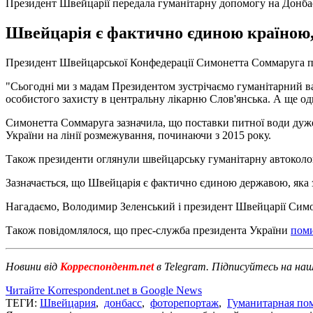
Президент Швейцарії передала гуманітарну допомогу на Донба
Швейцарія є фактично єдиною країною, 
Президент Швейцарської Конфедерації Симонетта Соммаруга під
"Сьогодні ми з мадам Президентом зустрічаємо гуманітарний ван
особистого захисту в центральну лікарню Слов'янська. А ще одн
Симонетта Соммаруга зазначила, що поставки питної води дуж
України на лінії розмежування, починаючи з 2015 року.
Також президенти оглянули швейцарську гуманітарну автоколон
Зазначається, що Швейцарія є фактично єдиною державою, яка з
Нагадаємо, Володимир Зеленський і президент Швейцарії Сим
Також повідомлялося, що прес-служба президента України
поми
Новини від
Корреспондент.net
в Telegram. Підписуйтесь на на
Читайте Korrespondent.net в Google News
ТЕГИ:
Швейцария
,
донбасс
,
фоторепортаж
,
Гуманитарная по