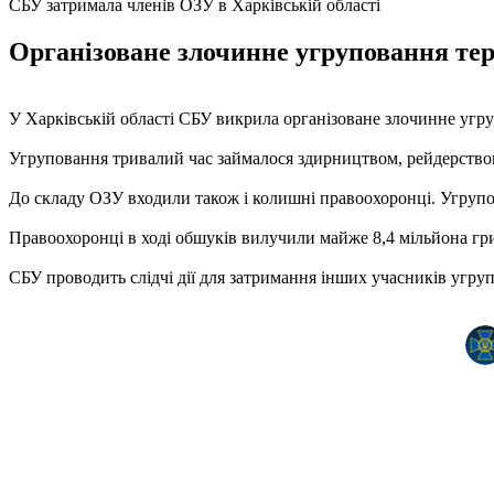
СБУ затримала членів ОЗУ в Харківській області
Організоване злочинне угруповання тер
У Харківській області СБУ викрила організоване злочинне угру
Угруповання тривалий час займалося здирництвом, рейдерством
До складу ОЗУ входили також і колишні правоохоронці. Угрупо
Правоохоронці в ході обшуків вилучили майже 8,4 мільйона гри
СБУ проводить слідчі дії для затримання інших учасників угрупо