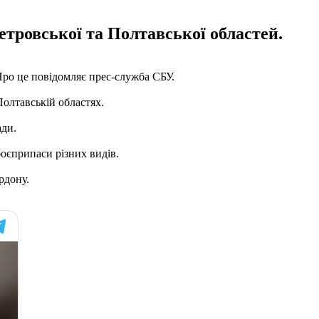
тровської та Полтавської областей.
Про це повідомляє прес-служба СБУ.
олтавській областях.
ади.
боєприпаси різних видів.
рдону.