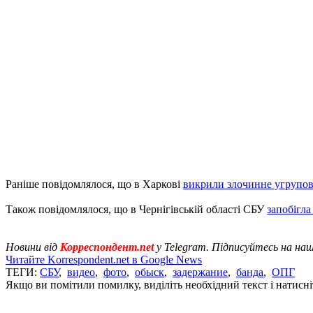
Раніше повідомлялося, що в Харкові
викрили злочинне угрупо
Також повідомлялося, що в Чернігівській області СБУ
запобігл
Новини від
Корреспондент.net
у Telegram. Підписуйтесь на на
Читайте Korrespondent.net в Google News
ТЕГИ:
СБУ
,
видео
,
фото
,
обыск
,
задержание
,
банда
,
ОПГ
Якщо ви помітили помилку, виділіть необхідний текст і натисніт