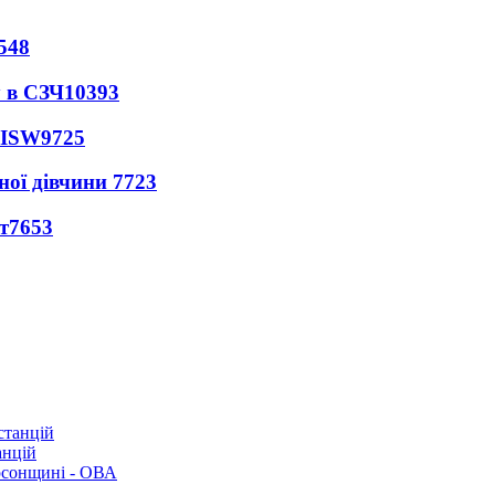
548
 в СЗЧ
10393
 ISW
9725
ної дівчини
7723
т
7653
анцій
рсонщині - ОВА