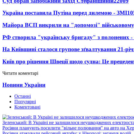
Суд обрав запобіжний захід Стефанішиній
22009
Україна поставила Путіна перед дилемою - ЗМІ
10
Майора ВСП викрили на "допомозі" військовому
РФ створила "українську бригаду" з полонених -
На Київщині сталося групове зґвалтування 21-річ
Київ про рішення Швеції щодо судна: Це прецеден
Читати коментарі
Новини України
Останні
Популярні
Коментовані
Зеленський: В Україні не залишилося неушкоджених електрост
Росіяни планують посилити "вільне полювання" на авто на Хе
Росіяни атакували рейсовий автобус у Нікополі: загинув водій