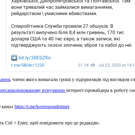
вання
, члени якого вимагали гроші у підприємців під виглядом с
а несанкціонованому втручанню
інтернет-провайдера в роботу сис
ш канал
https://t.me/korrespondentnet
ь Ctrl + Enter, щоб повідомити про це редакцію.