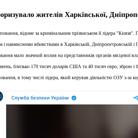
оризувало жителів Харківської, Дніпропе
повання, відоме за кримінальним прізвиськом її лідера "Князя". 
 і навмисними вбивствами в Харківській, Дніпропетровській і П
вання мало значний вплив на представників органів місцевої вл
вень, близько 170 тисяч доларів США та 40 тисяч євро, зброю і 
вання, в тому числі лідера, який керував діяльністю ОЗУ з-за ко