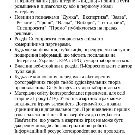
Гіперпосилання ( для інтернет - видань) - повинна бути
розміщена в підзаголовку або в першому абзаці
матеріалу.
Новини з позначками "Думка", "Експертиза", "Заява",
"Регіони", "Гроші", "Влада", "Вибори", "Тест-драйв",
"Спецпроекти", "Промо" публікуються на правах
реклами.
Розділ Спецпроекти створюється спільно з
комерційними партнерами.
Будь яке копіювання, публікація, передрук, чи наступне
поширення інформації, що містить посилання на
"Інтерфакс-Україна", EPA / UPG, суворо забороняється.
Власник веб-сторінки в розділі Я-Корреспондент є автор
публікації.
Будь-яке копіювання, передрук та відтворення
фотографічних творів та/або аудіовізуальних творів
правовласника Getty Images - суворо забороняється.
Матеріали сайту korrespondent.net призначені для осіб
старше 21 року (21+). Участь в азартних іграх може
викликати ігрову залежність. Дотримуйтесь правил
(принципів) відповідальної гри. При виявленні перших
ознак залежності негайно зверніться до спеціаліста.
Пам'ятайте, що участь в азартних іграх не може бути
джерелом доходів або альтернативою роботі.
Інформаційний ресурс korrespondent.net не проводить