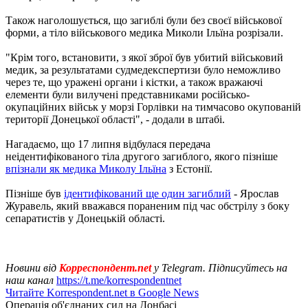
Також наголошується, що загиблі були без своєї військової
форми, а тіло військового медика Миколи Ільїна розрізали.
"Крім того, встановити, з якої зброї був убитий військовий
медик, за результатами судмедекспертизи було неможливо
через те, що уражені органи і кістки, а також вражаючі
елементи були вилучені представниками російсько-
окупаційних військ у морзі Горлівки на тимчасово окупованій
території Донецької області", - додали в штабі.
Нагадаємо, що 17 липня відбулася передача
неідентифікованого тіла другого загиблого, якого пізніше
впізнали як медика Миколу Ільїна
з Естонії.
Пізніше був
ідентифікований ще один загиблий
- Ярослав
Журавель, який вважався пораненим під час обстрілу з боку
сепаратистів у Донецькій області.
Новини від
Корреспондент.net
у Telegram. Підписуйтесь на
наш канал
https://t.me/korrespondentnet
Читайте Korrespondent.net в Google News
Операція об'єднаних сил на Донбасі