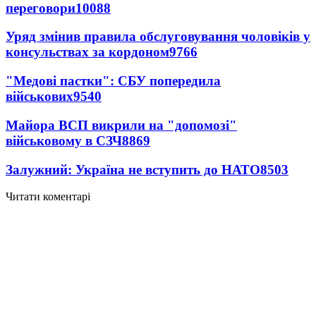
переговори
10088
Уряд змінив правила обслуговування чоловіків у
консульствах за кордоном
9766
"Медові пастки": СБУ попередила
військових
9540
Майора ВСП викрили на "допомозі"
військовому в СЗЧ
8869
Залужний: Україна не вступить до НАТО
8503
Читати коментарі