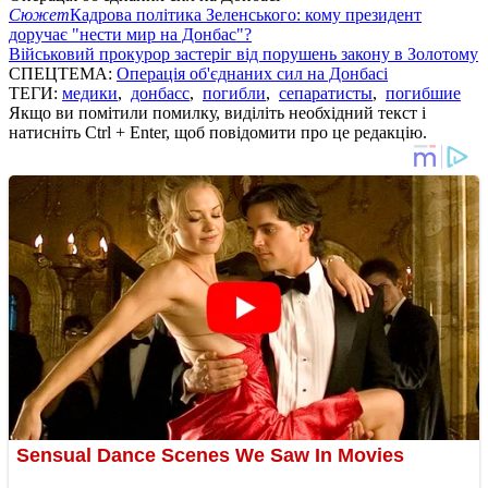
Сюжет
Кадрова політика Зеленського: кому президент
доручає "нести мир на Донбас"?
Військовий прокурор застеріг від порушень закону в Золотому
СПЕЦТЕМА:
Операція об'єднаних сил на Донбасі
ТЕГИ:
медики
,
донбасс
,
погибли
,
сепаратисты
,
погибшие
Якщо ви помітили помилку, виділіть необхідний текст і
натисніть Ctrl + Enter, щоб повідомити про це редакцію.