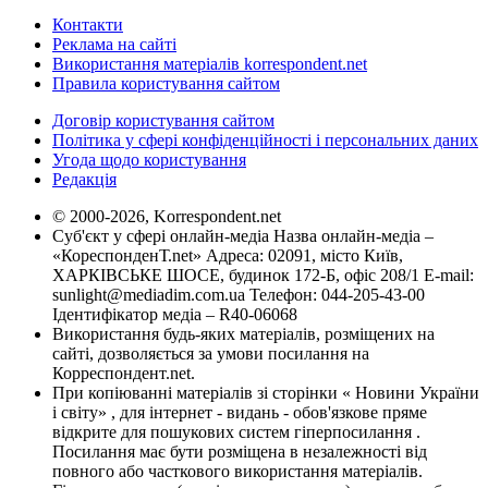
Контакти
Реклама на сайті
Використання матеріалів korrespondent.net
Правила користування сайтом
Договір користування сайтом
Політика у сфері конфіденційності і персональних даних
Угода щодо користування
Редакція
© 2000-2026, Korrespondent.net
Суб'єкт у сфері онлайн-медіа Назва онлайн-медіа –
«КореспонденТ.net» Адреса: 02091, місто Київ,
ХАРКІВСЬКЕ ШОСЕ, будинок 172-Б, офіс 208/1 E-mail:
sunlight@mediadim.com.ua
Телефон: 044-205-43-00
Ідентифікатор медіа – R40-06068
Використання будь-яких матеріалів, розміщених на
сайті, дозволяється за умови посилання на
Корреспондент.net.
При копіюванні матеріалів зі сторінки « Новини України
і світу» , для інтернет - видань - обов'язкове пряме
відкрите для пошукових систем гіперпосилання .
Посилання має бути розміщена в незалежності від
повного або часткового використання матеріалів.