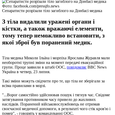
Фото: facebook.com/pressjfo.news
Сепаратисти розрізали тіло загиблого на Донбасі медика
З тіла видалили уражені органи і
кістки, а також вражаючі елементи,
тому тепер неможливо встановити, з
якої зброї був поранений медик.
Тіла медика Миколи Ільїна і морпіха Ярослава Журавля мали
необоротні трупні зміни на момент передачі евакуаційної
групи. Проце заявили в штабі ООС,
повідомляє
BBC News
Україна в четвер, 23 липня.
Такі зміни можуть свідчити про те, що тіла не зберігали за
всіма правилами в морзі.
"...Ворог самостійно здійснював пошук і тягнув час. Свідоме
затягування противником часу привело до жахливих
наслідків. Поранений військовослужбовець не отримав
своєчасної медичної допомоги, в результаті чого стік кров'ю і
помер", - говорять у командуванні ООС.