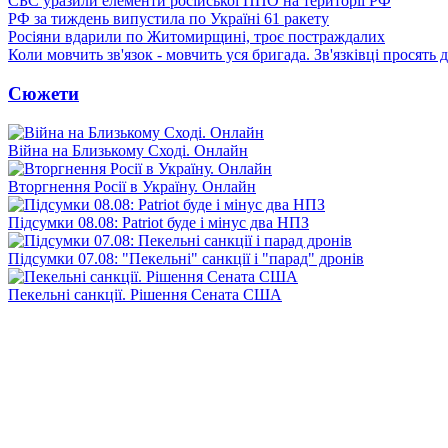
СБС уразили елементи російської ППО на території РФ
РФ за тиждень випустила по Україні 61 ракету
Росіяни вдарили по Житомирщині, троє постраждалих
Коли мовчить зв'язок - мовчить уся бригада. Зв'язківці просять
Сюжети
Війна на Близькому Сході. Онлайн
Вторгнення Росії в Україну. Онлайн
Підсумки 08.08: Patriot буде і мінус два НПЗ
Підсумки 07.08: "Пекельні" санкції і "парад" дронів
Пекельні санкції. Рішення Сената США