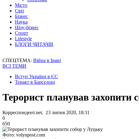
Місто
Світ
Бізнес
Наука
Шоу-бізнес
Спорт
Lifestyle
БЛОГИ ЧИТАЧІВ
СПЕЦТЕМА:
Війна в Ірані
ВСІ ТЕМИ
Вступ України в ЄС
Теракт в Барселоні
Терорист планував захопити с
Корреспондент.net, 23 липня 2020, 18:31
0
650
Фото: volynpost.com