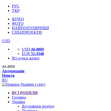
РУС
УКР
ВІДЕО
ФОТО
НАЙПОПУЛЯРНІШІ
СПЕЦПРОЕКТИ
USD
USD
44.4869
EUR
51.3348
Всі курси валют
44.4869
Авторизація
Пошук
RU
ВСІ РОЗДІЛИ
Головна
Україна
Всі новини розділу
Політика