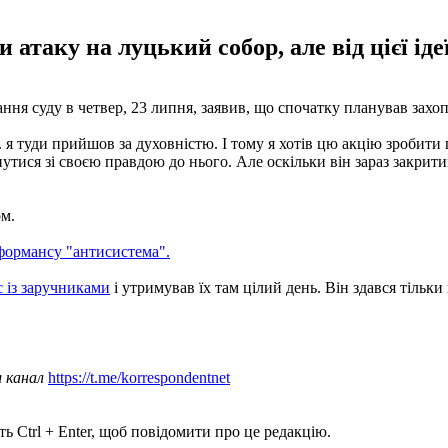
таку на луцький собор, але від цієї іде
ння суду в четвер, 23 липня, заявив, що спочатку планував захоп
.. я туди прийшов за духовністю. І тому я хотів цю акцію зробити
нутися зі своєю правдою до нього. Але оскільки він зараз закрити
ом.
ормансу "антисистема".
с із заручниками
і утримував їх там цілий день. Він здався тільки
.
ш канал
https://t.me/korrespondentnet
ь Ctrl + Enter, щоб повідомити про це редакцію.