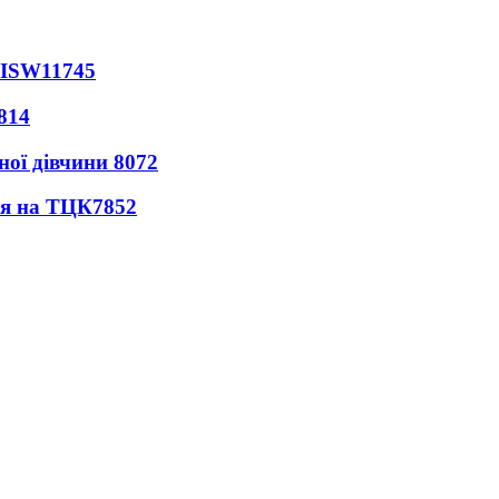
 ISW
11745
814
ної дівчини
8072
ся на ТЦК
7852