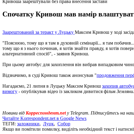
Кривоша заарештували без права внесення застави
Спочатку Кривош мав намір влаштувати а
Заарештований за теракт у Луцьку
Максим Кривош у ході засіда
"Пояснюю, тому що я там в духовній семінарії... я там побачив.
тому що я з нього починав, я хотів знайти правду, я хотів повер
альтернативний спосіб", - заявив Кривош.
При цьому автобус для захоплення він вибрав випадковим чин
Відзначимо, в суді Кривош також анонсував "
продовження перф
Нагадаємо, 21 липня в Луцьку Максим Кривош
захопив автобу
вимогу
- опублікував відео із закликом дивитися фільм
Земляни
Новини від
Корреспондент.net
у Telegram. Підписуйтесь на на
Читайте Korrespondent.net в Google News
ТЕГИ:
заложники
,
Луцк
,
Собор
Якщо ви помітили помилку, виділіть необхідний текст і натисніт