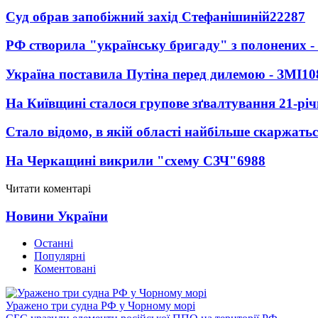
Суд обрав запобіжний захід Стефанішиній
22287
РФ створила "українську бригаду" з полонених -
Україна поставила Путіна перед дилемою - ЗМІ
10
На Київщині сталося групове зґвалтування 21-річ
Стало відомо, в якій області найбільше скаржать
На Черкащині викрили "схему СЗЧ"
6988
Читати коментарі
Новини України
Останні
Популярні
Коментовані
Уражено три судна РФ у Чорному морі