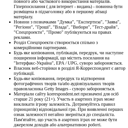
повного або часткового використання матеріалів.
Гіперпосилання ( для інтернет - видань) - повинна бути
розміщена в підзаголовку або в першому абзаці
матеріалу.
Новини з позначками "Думка", "Експертиза", "Заява",
"Регіони", "Гроші", "Влада", "Вибори", "Тест-драйв",
"Спецпроекти", "Промо" публікуються на правах
реклами.
Розділ Спецпроекти створюється спільно з
комерційними партнерами.
Будь яке копіювання, публікація, передрук, чи наступне
поширення інформації, що містить посилання на
"Інтерфакс-Україна", EPA / UPG, суворо забороняється.
Власник веб-сторінки в розділі Я-Корреспондент є автор
публікації.
Будь-яке копіювання, передрук та відтворення
фотографічних творів та/або аудіовізуальних творів
правовласника Getty Images - суворо забороняється.
Матеріали сайту korrespondent.net призначені для осіб
старше 21 року (21+). Участь в азартних іграх може
викликати ігрову залежність. Дотримуйтесь правил
(принципів) відповідальної гри. При виявленні перших
ознак залежності негайно зверніться до спеціаліста.
Пам'ятайте, що участь в азартних іграх не може бути
джерелом доходів або альтернативою роботі.