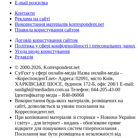
E-mail розсилка
Контакти
Реклама на сайті
Використання матеріалів korrespondent.net
Правила користування сайтом
Договір користування сайтом
Політика у сфері конфіденційності і персональних даних
Угода щодо користування
Редакція
© 2000-2026, Korrespondent.net
Суб'єкт у сфері онлайн-медіа Назва онлайн-медіа –
«КореспонденТ.net» Адреса: 02091, місто Київ,
ХАРКІВСЬКЕ ШОСЕ, будинок 172-Б, офіс 208/1 E-mail:
sunlight@mediadim.com.ua
Телефон: 044-205-43-00
Ідентифікатор медіа – R40-06068
Використання будь-яких матеріалів, розміщених на
сайті, дозволяється за умови посилання на
Корреспондент.net.
При копіюванні матеріалів зі сторінки « Новини України
і світу» , для інтернет - видань - обов'язкове пряме
відкрите для пошукових систем гіперпосилання .
Посилання має бути розміщена в незалежності від