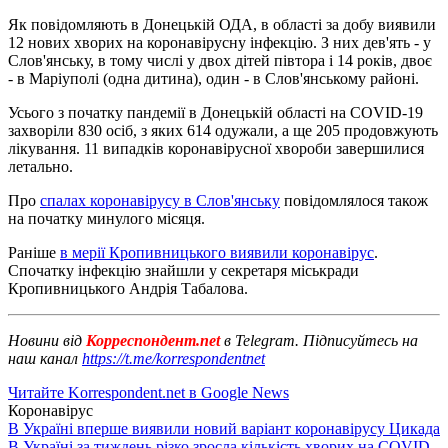
Як повідомляють в Донецькій ОДА, в області за добу виявили
12 нових хворих на коронавірусну інфекцію. З них дев'ять - у
Слов'янську, в тому числі у двох дітей півтора і 14 років, двоє
- в Маріуполі (одна дитина), один - в Слов'янському районі.
Усього з початку пандемії в Донецькій області на COVID-19
захворіли 830 осіб, з яких 614 одужали, а ще 205 продовжують
лікування. 11 випадків коронавірусної хвороби завершилися
летально.
Про
спалах коронавірусу в Слов'янську
повідомлялося також
на початку минулого місяця.
Раніше
в мерії Кропивницького виявили коронавірус
.
Спочатку інфекцію знайшли у секретаря міськради
Кропивницького Андрія Табалова.
Новини від
Корреспондент.net
в Telegram. Підписуйтесь на
наш канал
https://t.me/korrespondentnet
Читайте Korrespondent.net в Google News
Коронавірус
В Україні вперше виявили новий варіант коронавірусу Цикада
В Україні за тиждень різко зросла кількість хворих на COVID-