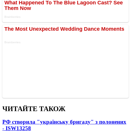
ЧИТАЙТЕ ТАКОЖ
РФ створила "українську бригаду" з полонених
- ISW
13258