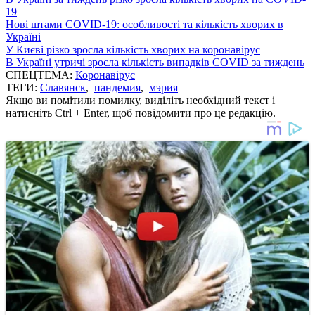
19
Нові штами COVID-19: особливості та кількість хворих в
Україні
У Києві різко зросла кількість хворих на коронавірус
В Україні утричі зросла кількість випадків COVID за тиждень
СПЕЦТЕМА:
Коронавірус
ТЕГИ:
Славянск
,
пандемия
,
мэрия
Якщо ви помітили помилку, виділіть необхідний текст і
натисніть Ctrl + Enter, щоб повідомити про це редакцію.