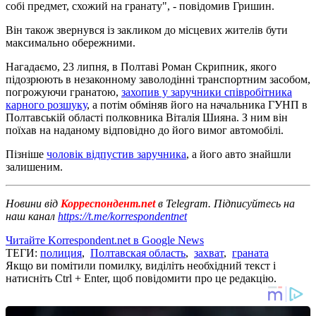
собі предмет, схожий на гранату", - повідомив Гришин.
Він також звернувся із закликом до місцевих жителів бути
максимально обережними.
Нагадаємо, 23 липня, в Полтаві Роман Скрипник, якого
підозрюють в незаконному заволодінні транспортним засобом,
погрожуючи гранатою,
захопив у заручники співробітника
карного розшуку
, а потім обміняв його на начальника ГУНП в
Полтавській області полковника Віталія Шияна. З ним він
поїхав на наданому відповідно до його вимог автомобілі.
Пізніше
чоловік відпустив заручника
, а його авто знайшли
залишеним.
Новини від
Корреспондент.net
в Telegram. Підписуйтесь на
наш канал
https://t.me/korrespondentnet
Читайте Korrespondent.net в Google News
ТЕГИ:
полиция
,
Полтавская область
,
захват
,
граната
Якщо ви помітили помилку, виділіть необхідний текст і
натисніть Ctrl + Enter, щоб повідомити про це редакцію.