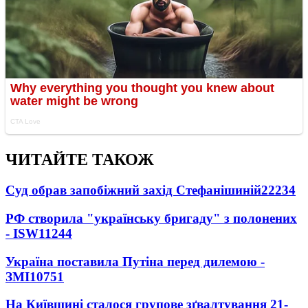
ЧИТАЙТЕ ТАКОЖ
Суд обрав запобіжний захід Стефанішиній
22234
РФ створила "українську бригаду" з полонених
- ISW
11244
Україна поставила Путіна перед дилемою -
ЗМІ
10751
На Київщині сталося групове зґвалтування 21-