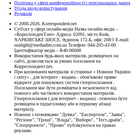
Політика у сфері конфіденційності і персональних даних
Угода щодо користування
Редакція
© 2000-2026, Korrespondent.net
Суб'єкт у сфері онлайн-медіа Назва онлайн-медіа –
«КореспонденТ.net» Адреса: 02091, місто Київ,
ХАРКІВСЬКЕ ШОСЕ, будинок 172-Б, офіс 208/1 E-mail:
sunlight@mediadim.com.ua
Телефон: 044-205-43-00
Ідентифікатор медіа – R40-06068
Використання будь-яких матеріалів, розміщених на
сайті, дозволяється за умови посилання на
Корреспондент.net.
При копіюванні матеріалів зі сторінки « Новини України
і світу» , для інтернет - видань - обов'язкове пряме
відкрите для пошукових систем гіперпосилання .
Посилання має бути розміщена в незалежності від
повного або часткового використання матеріалів.
Гіперпосилання ( для інтернет - видань) - повинна бути
розміщена в підзаголовку або в першому абзаці
матеріалу.
Новини з позначками "Думка", "Експертиза", "Заява",
"Регіони", "Гроші", "Влада", "Вибори", "Тест-драйв",
"Спецпроекти", "Промо" публікуються на правах
реклами.