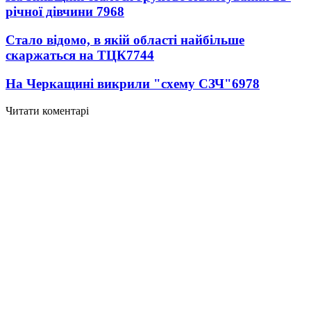
річної дівчини
7968
Стало відомо, в якій області найбільше
скаржаться на ТЦК
7744
На Черкащині викрили "схему СЗЧ"
6978
Читати коментарі