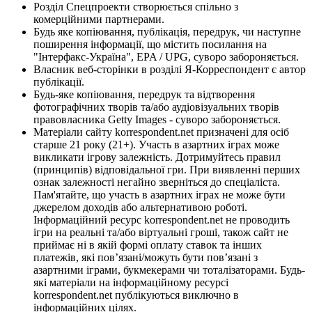
Розділ Спецпроекти створюється спільно з
комерційними партнерами.
Будь яке копіювання, публікація, передрук, чи наступне
поширення інформації, що містить посилання на
"Інтерфакс-Україна", EPA / UPG, суворо забороняється.
Власник веб-сторінки в розділі Я-Корреспондент є автор
публікації.
Будь-яке копіювання, передрук та відтворення
фотографічних творів та/або аудіовізуальних творів
правовласника Getty Images - суворо забороняється.
Матеріали сайту korrespondent.net призначені для осіб
старше 21 року (21+). Участь в азартних іграх може
викликати ігрову залежність. Дотримуйтесь правил
(принципів) відповідальної гри. При виявленні перших
ознак залежності негайно зверніться до спеціаліста.
Пам'ятайте, що участь в азартних іграх не може бути
джерелом доходів або альтернативою роботі.
Інформаційний ресурс korrespondent.net не проводить
ігри на реальні та/або віртуальні гроші, також сайт не
приймає ні в якій формі оплату ставок та інших
платежів, які пов’язані/можуть бути пов’язані з
азартними іграми, букмекерами чи тоталізаторами. Будь-
які матеріали на інформаційному ресурсі
korrespondent.net публікуються виключно в
інформаційних цілях.