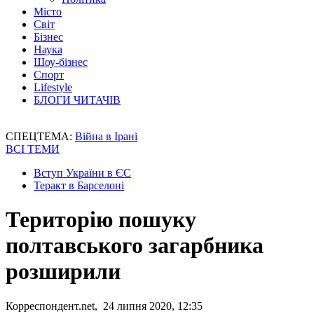
Місто
Світ
Бізнес
Наука
Шоу-бізнес
Спорт
Lifestyle
БЛОГИ ЧИТАЧІВ
СПЕЦТЕМА:
Війна в Ірані
ВСІ ТЕМИ
Вступ України в ЄС
Теракт в Барселоні
Територію пошуку
полтавського загарбника
розширили
Корреспондент.net, 24 липня 2020, 12:35