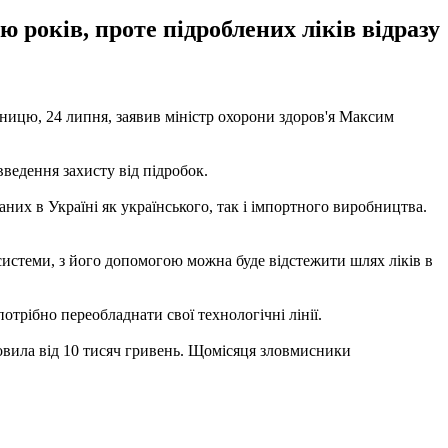
ю років, проте підроблених ліків відразу
тницю, 24 липня, заявив міністр охорони здоров'я Максим
введення захисту від підробок.
них в Україні як українського, так і імпортного виробництва.
 системи, з його допомогою можна буде відстежити шлях ліків в
трібно переобладнати свої технологічні лінії.
новила від 10 тисяч гривень. Щомісяця зловмисники