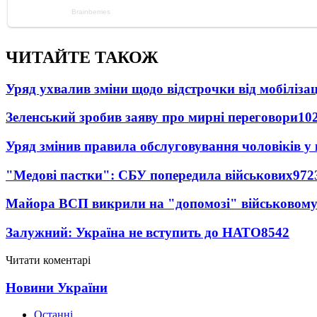
ЧИТАЙТЕ ТАКОЖ
Уряд ухвалив зміни щодо відстрочки від мобілізац
Зеленський зробив заяву про мирні переговори
10
Уряд змінив правила обслуговування чоловіків у
"Медові пастки": СБУ попередила військових
972
Майора ВСП викрили на "допомозі" військовому
Залужний: Україна не вступить до НАТО
8542
Читати коментарі
Новини України
Останні