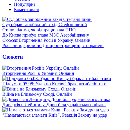
Популярні
Коментовані
Суд обрав запобіжний захід Стефанішиній
Стало відомо, як відпрацювала ППО
До Києва прибув глава МЗС Азербайджану
Сюжет
Вторгнення Росії в Україну. Онлайн
Росіяни вдарили по Дніпропетровщині, є поранені
Сюжети
Вторгнення Росії в Україну. Онлайн
Підсумки 05.08: Удар по Києву і брак антибалістики
Війна на Близькому Сході. Онлайн
Диверсія в Лейпцигу. Дрон біля українського літака
"Намагаються зламати Київ". Реакція Заходу на удар