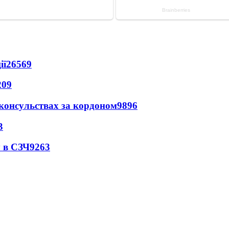
ії
26569
209
 консульствах за кордоном
9896
3
 в СЗЧ
9263