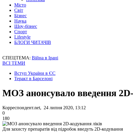
Місто
Світ
Бізнес
Наука
Шоу-бізнес
Спорт
Lifestyle
БЛОГИ ЧИТАЧІВ
СПЕЦТЕМА:
Війна в Ірані
ВСІ ТЕМИ
Вступ України в ЄС
Теракт в Барселоні
МОЗ анонсувало введення 2D-
Корреспондент.net, 24 липня 2020, 13:12
0
180
Для захисту препаратів від підробок введуть 2D-кодування