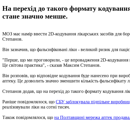
На перехід до такого формату кодування 
стане значно менше.
МОЗ має намір ввести 2D-кодування лікарських засобів для бор
Степанов.
Він зазначив, що фальсифіковані ліки - великий ризик для паціє
"Перше, що ми проговорили, - це впровадження 2D-кодування на
Це світова практика", - сказав Максим Степанов.
Він розповів, що відповідне кодування буде нанесено при вироб
аптеку. Це дозволить значно зменшити кількість фальсифікату л
Степанов додав, що на перехід до такого формату кодування лік
Раніше повідомлялося, що
CБУ заблокувала підпільне виробниц
реалізовували ліки на сотні тисяч.
Також повідомлялося, що
на Полтавщині мережа аптек продавал