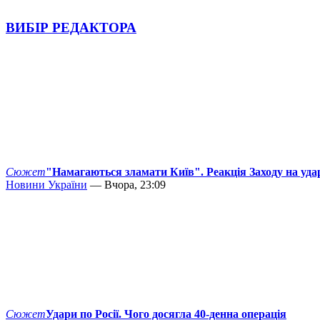
ВИБІР РЕДАКТОРА
Сюжет
"Намагаються зламати Київ". Реакція Заходу на уда
Новини України
— Вчора, 23:09
Сюжет
Удари по Росії. Чого досягла 40-денна операція