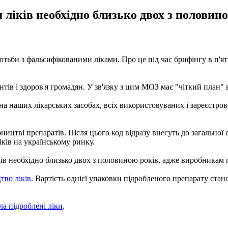
ліків необхідно близько двох з половино
отьби з фальсифікованими ліками. Про це під час брифінгу в п'я
нтів і здоров'я громадян. У зв'язку з цим МОЗ має "чіткий план" 
 наших лікарських засобах, всіх використовуваних і зареєстрова
ництві препаратів. Після цього код відразу внесуть до загальної
іків на українському ринку.
ів необхідно близько двох з половиною років, адже виробникам по
тво ліків
. Вартість однієї упаковки підробленого препарату ста
а підроблені ліки
.