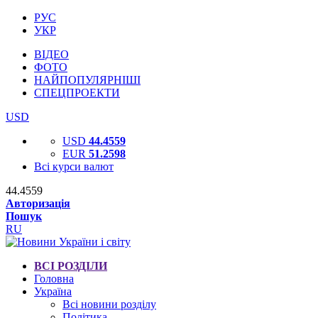
РУС
УКР
ВІДЕО
ФОТО
НАЙПОПУЛЯРНІШІ
СПЕЦПРОЕКТИ
USD
USD
44.4559
EUR
51.2598
Всі курси валют
44.4559
Авторизація
Пошук
RU
ВСІ РОЗДІЛИ
Головна
Україна
Всі новини розділу
Політика