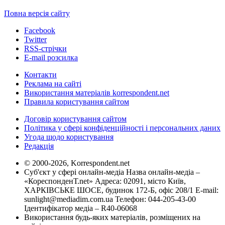
Повна версія сайту
Facebook
Twitter
RSS-стрічки
E-mail розсилка
Контакти
Реклама на сайті
Використання матеріалів korrespondent.net
Правила користування сайтом
Договір користування сайтом
Політика у сфері конфіденційності і персональних даних
Угода щодо користування
Редакція
© 2000-2026, Korrespondent.net
Суб'єкт у сфері онлайн-медіа Назва онлайн-медіа –
«КореспонденТ.net» Адреса: 02091, місто Київ,
ХАРКІВСЬКЕ ШОСЕ, будинок 172-Б, офіс 208/1 E-mail:
sunlight@mediadim.com.ua
Телефон: 044-205-43-00
Ідентифікатор медіа – R40-06068
Використання будь-яких матеріалів, розміщених на