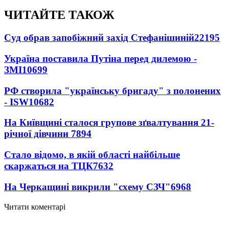
ЧИТАЙТЕ ТАКОЖ
Суд обрав запобіжний захід Стефанішиній
22195
Україна поставила Путіна перед дилемою -
ЗМІ
10699
РФ створила "українську бригаду" з полонених
- ISW
10682
На Київщині сталося групове зґвалтування 21-
річної дівчини
7894
Стало відомо, в якій області найбільше
скаржаться на ТЦК
7632
На Черкащині викрили "схему СЗЧ"
6968
Читати коментарі