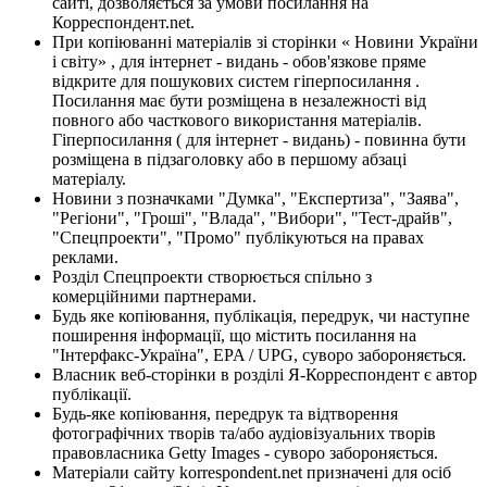
сайті, дозволяється за умови посилання на
Корреспондент.net.
При копіюванні матеріалів зі сторінки « Новини України
і світу» , для інтернет - видань - обов'язкове пряме
відкрите для пошукових систем гіперпосилання .
Посилання має бути розміщена в незалежності від
повного або часткового використання матеріалів.
Гіперпосилання ( для інтернет - видань) - повинна бути
розміщена в підзаголовку або в першому абзаці
матеріалу.
Новини з позначками "Думка", "Експертиза", "Заява",
"Регіони", "Гроші", "Влада", "Вибори", "Тест-драйв",
"Спецпроекти", "Промо" публікуються на правах
реклами.
Розділ Спецпроекти створюється спільно з
комерційними партнерами.
Будь яке копіювання, публікація, передрук, чи наступне
поширення інформації, що містить посилання на
"Інтерфакс-Україна", EPA / UPG, суворо забороняється.
Власник веб-сторінки в розділі Я-Корреспондент є автор
публікації.
Будь-яке копіювання, передрук та відтворення
фотографічних творів та/або аудіовізуальних творів
правовласника Getty Images - суворо забороняється.
Матеріали сайту korrespondent.net призначені для осіб