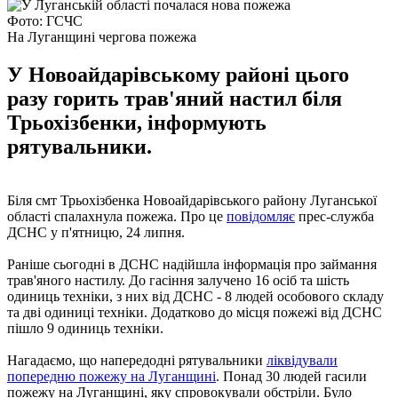
Фото: ГСЧС
На Луганщині чергова пожежа
У Новоайдарівському районі цього
разу горить трав'яний настил біля
Трьохізбенки, інформують
рятувальники.
Біля смт Трьохізбенка Новоайдарівського району Луганської
області спалахнула пожежа. Про це
повідомляє
прес-служба
ДСНС у п'ятницю, 24 липня.
Раніше сьогодні в ДСНС надійшла інформація про займання
трав'яного настилу. До гасіння залучено 16 осіб та шість
одиниць техніки, з них від ДСНС - 8 людей особового складу
та дві одиниці техніки. Додатково до місця пожежі від ДСНС
пішло 9 одиниць техніки.
Нагадаємо, що напередодні рятувальники
ліквідували
попередню пожежу на Луганщині
. Понад 30 людей гасили
пожежу на Луганщині, яку спровокували обстріли. Було