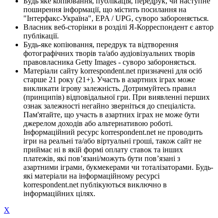
Будь яке копіювання, публікація, передрук, чи наступне
поширення інформації, що містить посилання на
"Інтерфакс-Україна", EPA / UPG, суворо забороняється.
Власник веб-сторінки в розділі Я-Корреспондент є автор
публікації.
Будь-яке копіювання, передрук та відтворення
фотографічних творів та/або аудіовізуальних творів
правовласника Getty Images - суворо забороняється.
Матеріали сайту korrespondent.net призначені для осіб
старше 21 року (21+). Участь в азартних іграх може
викликати ігрову залежність. Дотримуйтесь правил
(принципів) відповідальної гри. При виявленні перших
ознак залежності негайно зверніться до спеціаліста.
Пам'ятайте, що участь в азартних іграх не може бути
джерелом доходів або альтернативою роботі.
Інформаційний ресурс korrespondent.net не проводить
ігри на реальні та/або віртуальні гроші, також сайт не
приймає ні в якій формі оплату ставок та інших
платежів, які пов’язані/можуть бути пов’язані з
азартними іграми, букмекерами чи тоталізаторами. Будь-
які матеріали на інформаційному ресурсі
korrespondent.net публікуються виключно в
інформаційних цілях.
X