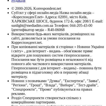
Редакція
© 2000-2026, Korrespondent.net
Суб'єкт у сфері онлайн-медіа Назва онлайн-медіа –
«КореспонденТ.net» Адреса: 02091, місто Київ,
ХАРКІВСЬКЕ ШОСЕ, будинок 172-Б, офіс 208/1 E-mail:
sunlight@mediadim.com.ua
Телефон: 044-205-43-00
Ідентифікатор медіа – R40-06068
Використання будь-яких матеріалів, розміщених на
сайті, дозволяється за умови посилання на
Корреспондент.net.
При копіюванні матеріалів зі сторінки « Новини України
і світу» , для інтернет - видань - обов'язкове пряме
відкрите для пошукових систем гіперпосилання .
Посилання має бути розміщена в незалежності від
повного або часткового використання матеріалів.
Гіперпосилання ( для інтернет - видань) - повинна бути
розміщена в підзаголовку або в першому абзаці
матеріалу.
Новини з позначками "Думка", "Експертиза", "Заява",
"Регіони", "Гроші", "Влада", "Вибори", "Тест-драйв",
"Спецпроекти", "Промо" публікуються на правах
реклами.
Розділ Спецпроекти створюється спільно з
комерційними партнерами.