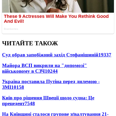
ЧИТАЙТЕ ТАКОЖ
Суд обрав запобіжний захід Стефанішиній
19337
Майора ВСП викрили на "допомозі"
військовому в СЗЧ
10244
Україна поставила Путіна перед дилемою -
ЗМІ
10158
Київ про рішення Швеції щодо судна: Це
прецедент
7548
На Київщині сталося групове зґвалтування 21-