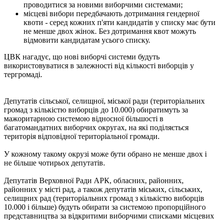
проводитися за новими виборчими системами;
місцеві вибори передбачають дотримання гендерної
квоти - серед кожних п'яти кандидатів у списку має бути
не менше двох жінок. Без дотримання квот можуть
відмовити кандидатам усього списку.
ЦВК нагадує, що нові виборчі системи будуть
використовуватися в залежності від кількості виборців у
тергромаді.
Депутатів сільської, селищної, міської ради (територіальних
громад з кількістю виборців до 10.000) обиратимуть за
мажоритарною системою відносної більшості в
багатомандатних виборчих округах, на які поділяється
територія відповідної територіальної громади.
У кожному такому окрузі може бути обрано не менше двох і
не більше чотирьох депутатів.
Депутатів Верховної Ради АРК, обласних, районних,
районних у місті рад, а також депутатів міських, сільських,
селищних рад (територіальних громад з кількістю виборців
10.000 і більше) будуть обирати за системою пропорційного
представництва за відкритими виборчими списками місцевих