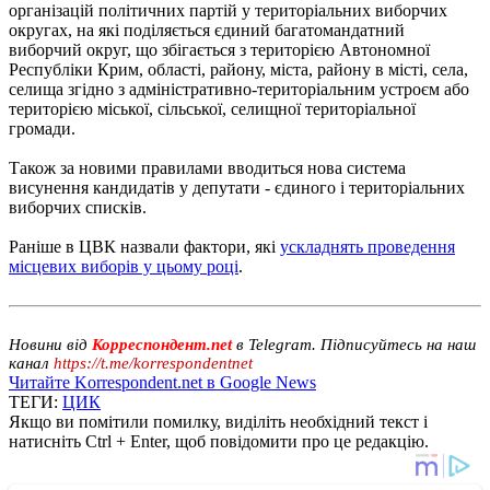
організацій політичних партій у територіальних виборчих
округах, на які поділяється єдиний багатомандатний
виборчий округ, що збігається з територією Автономної
Республіки Крим, області, району, міста, району в місті, села,
селища згідно з адміністративно-територіальним устроєм або
територією міської, сільської, селищної територіальної
громади.
Також за новими правилами вводиться нова система
висунення кандидатів у депутати - єдиного і територіальних
виборчих списків.
Раніше в ЦВК назвали фактори, які
ускладнять проведення
місцевих виборів у цьому році
.
Новини від
Корреспондент.net
в Telegram. Підписуйтесь на наш
канал
https://t.me/korrespondentnet
Читайте Korrespondent.net в Google News
ТЕГИ:
ЦИК
Якщо ви помітили помилку, виділіть необхідний текст і
натисніть Ctrl + Enter, щоб повідомити про це редакцію.