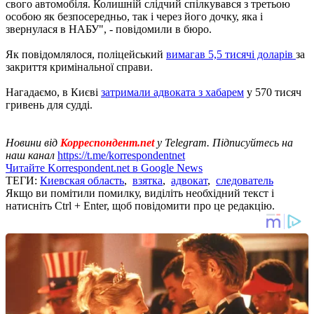
свого автомобіля. Колишній слідчий спілкувався з третьою
особою як безпосередньо, так і через його дочку, яка і
звернулася в НАБУ", - повідомили в бюро.
Як повідомлялося, поліцейський
вимагав 5,5 тисячі доларів
за
закриття кримінальної справи.
Нагадаємо, в Києві
затримали адвоката з хабарем
у 570 тисяч
гривень для судді.
Новини від
Корреспондент.net
у Telegram. Підписуйтесь на
наш канал
https://t.me/korrespondentnet
Читайте Korrespondent.net в Google News
ТЕГИ:
Киевская область
,
взятка
,
адвокат
,
следователь
Якщо ви помітили помилку, виділіть необхідний текст і
натисніть Ctrl + Enter, щоб повідомити про це редакцію.