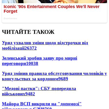
ЧИТАЙТЕ ТАКОЖ
Уряд ухвалив зміни щодо відстрочки від
мобілізації
26372
Зеленський зробив заяву про мирні
переговори
10038
Уряд змінив правила обслуговування чоловіків у
консульствах за кордоном
9689
"Медові пастки": СБУ попередила
військових
9482
Майора ВСП викрили на "допомозі"