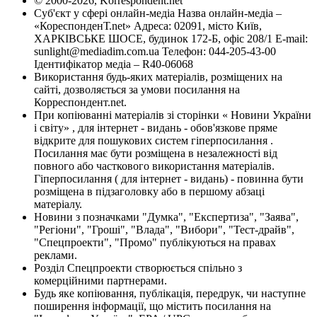
© 2000-2026, Korrespondent.net
Суб'єкт у сфері онлайн-медіа Назва онлайн-медіа –
«КореспонденТ.net» Адреса: 02091, місто Київ,
ХАРКІВСЬКЕ ШОСЕ, будинок 172-Б, офіс 208/1 E-mail:
sunlight@mediadim.com.ua
Телефон: 044-205-43-00
Ідентифікатор медіа – R40-06068
Використання будь-яких матеріалів, розміщених на
сайті, дозволяється за умови посилання на
Корреспондент.net.
При копіюванні матеріалів зі сторінки « Новини України
і світу» , для інтернет - видань - обов'язкове пряме
відкрите для пошукових систем гіперпосилання .
Посилання має бути розміщена в незалежності від
повного або часткового використання матеріалів.
Гіперпосилання ( для інтернет - видань) - повинна бути
розміщена в підзаголовку або в першому абзаці
матеріалу.
Новини з позначками "Думка", "Експертиза", "Заява",
"Регіони", "Гроші", "Влада", "Вибори", "Тест-драйв",
"Спецпроекти", "Промо" публікуються на правах
реклами.
Розділ Спецпроекти створюється спільно з
комерційними партнерами.
Будь яке копіювання, публікація, передрук, чи наступне
поширення інформації, що містить посилання на