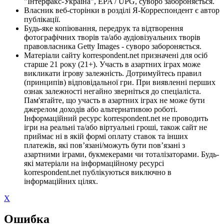
"Інтерфакс-Україна", EPA / UPG, суворо забороняється.
Власник веб-сторінки в розділі Я-Корреспондент є автор
публікації.
Будь-яке копіювання, передрук та відтворення
фотографічних творів та/або аудіовізуальних творів
правовласника Getty Images - суворо забороняється.
Матеріали сайту korrespondent.net призначені для осіб
старше 21 року (21+). Участь в азартних іграх може
викликати ігрову залежність. Дотримуйтесь правил
(принципів) відповідальної гри. При виявленні перших
ознак залежності негайно зверніться до спеціаліста.
Пам'ятайте, що участь в азартних іграх не може бути
джерелом доходів або альтернативою роботі.
Інформаційний ресурс korrespondent.net не проводить
ігри на реальні та/або віртуальні гроші, також сайт не
приймає ні в якій формі оплату ставок та інших
платежів, які пов’язані/можуть бути пов’язані з
азартними іграми, букмекерами чи тоталізаторами. Будь-
які матеріали на інформаційному ресурсі
korrespondent.net публікуються виключно в
інформаційних цілях.
X
Ошибка