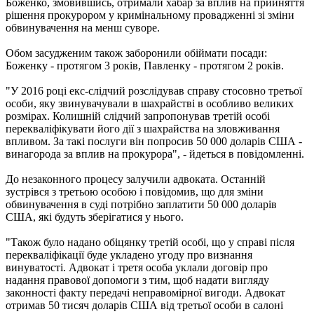
Боженко, змовившись, отримали хабар за вплив на прийняття
рішення прокурором у кримінальному провадженні зі зміни
обвинувачення на менш суворе.
Обом засудженим також заборонили обіймати посади:
Боженку - протягом 3 років, Павленку - протягом 2 років.
"У 2016 році екс-слідчий розслідував справу стосовно третьої
особи, яку звинувачували в шахрайстві в особливо великих
розмірах. Колишній слідчий запропонував третій особі
перекваліфікувати його дії з шахрайства на зловживання
впливом. За такі послуги він попросив 50 000 доларів США -
винагорода за вплив на прокурора", - йдеться в повідомленні.
До незаконного процесу залучили адвоката. Останній
зустрівся з третьою особою і повідомив, що для зміни
обвинувачення в суді потрібно заплатити 50 000 доларів
США, які будуть зберігатися у нього.
"Також було надано обіцянку третій особі, що у справі після
перекваліфікації буде укладено угоду про визнання
винуватості. Адвокат і третя особа уклали договір про
надання правової допомоги з тим, щоб надати вигляду
законності факту передачі неправомірної вигоди. Адвокат
отримав 50 тисяч доларів США від третьої особи в салоні