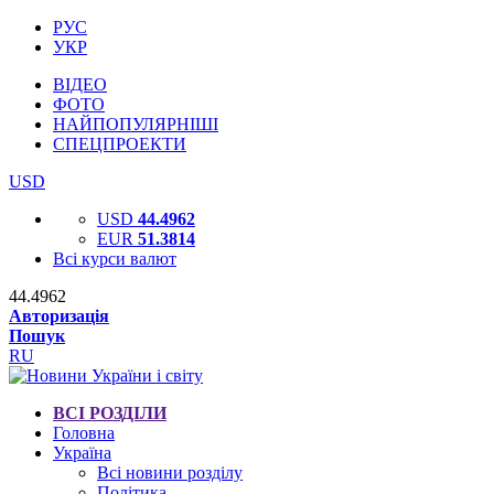
РУС
УКР
ВІДЕО
ФОТО
НАЙПОПУЛЯРНІШІ
СПЕЦПРОЕКТИ
USD
USD
44.4962
EUR
51.3814
Всі курси валют
44.4962
Авторизація
Пошук
RU
ВСІ РОЗДІЛИ
Головна
Україна
Всі новини розділу
Політика