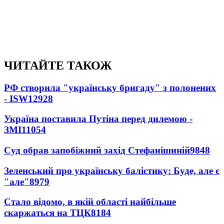
ЧИТАЙТЕ ТАКОЖ
РФ створила "українську бригаду" з полонених
- ISW
12928
Україна поставила Путіна перед дилемою -
ЗМІ
11054
Суд обрав запобіжний захід Стефанішиній
9848
Зеленський про українську балістику: Буде, але є
"але"
8979
Стало відомо, в якій області найбільше
скаржаться на ТЦК
8184