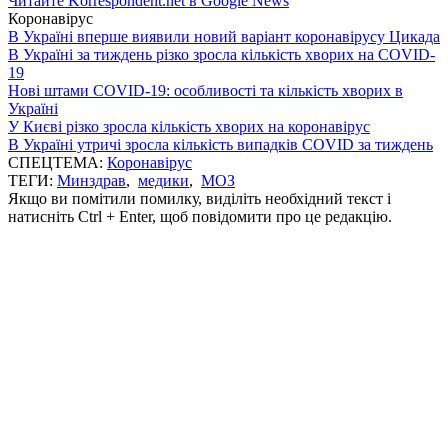
Читайте Korrespondent.net в Google News
Коронавірус
В Україні вперше виявили новий варіант коронавірусу Цикада
В Україні за тиждень різко зросла кількість хворих на COVID-
19
Нові штами COVID-19: особливості та кількість хворих в
Україні
У Києві різко зросла кількість хворих на коронавірус
В Україні утричі зросла кількість випадків COVID за тиждень
СПЕЦТЕМА:
Коронавірус
ТЕГИ:
Минздрав
,
медики
,
МОЗ
Якщо ви помітили помилку, виділіть необхідний текст і
натисніть Ctrl + Enter, щоб повідомити про це редакцію.