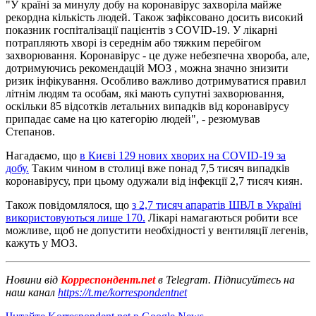
"У країні за минулу добу на коронавірус захворіла майже
рекордна кількість людей. Також зафіксовано досить високий
показник госпіталізації пацієнтів з COVID-19. У лікарні
потрапляють хворі із середнім або тяжким перебігом
захворювання. Коронавірус - це дуже небезпечна хвороба, але,
дотримуючись рекомендацій МОЗ , можна значно знизити
ризик інфікування. Особливо важливо дотримуватися правил
літнім людям та особам, які мають супутні захворювання,
оскільки 85 відсотків летальних випадків від коронавірусу
припадає саме на цю категорію людей", - резюмував
Степанов.
Нагадаємо, що
в Києві 129 нових хворих на COVID-19 за
добу.
Таким чином в столиці вже понад 7,5 тисяч випадків
коронавірусу, при цьому одужали від інфекції 2,7 тисяч киян.
Також повідомлялося, що
з 2,7 тисяч апаратів ШВЛ в Україні
використовуються лише 170.
Лікарі намагаються робити все
можливе, щоб не допустити необхідності у вентиляції легенів,
кажуть у МОЗ.
Новини від
Корреспондент.net
в Telegram. Підписуйтесь на
наш канал
https://t.me/korrespondentnet