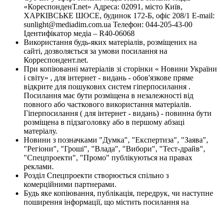
«КореспонденТ.net» Адреса: 02091, місто Київ,
ХАРКІВСЬКЕ ШОСЕ, будинок 172-Б, офіс 208/1 E-mail:
sunlight@mediadim.com.ua
Телефон: 044-205-43-00
Ідентифікатор медіа – R40-06068
Використання будь-яких матеріалів, розміщених на
сайті, дозволяється за умови посилання на
Корреспондент.net.
При копіюванні матеріалів зі сторінки « Новини України
і світу» , для інтернет - видань - обов'язкове пряме
відкрите для пошукових систем гіперпосилання .
Посилання має бути розміщена в незалежності від
повного або часткового використання матеріалів.
Гіперпосилання ( для інтернет - видань) - повинна бути
розміщена в підзаголовку або в першому абзаці
матеріалу.
Новини з позначками "Думка", "Експертиза", "Заява",
"Регіони", "Гроші", "Влада", "Вибори", "Тест-драйв",
"Спецпроекти", "Промо" публікуються на правах
реклами.
Розділ Спецпроекти створюється спільно з
комерційними партнерами.
Будь яке копіювання, публікація, передрук, чи наступне
поширення інформації, що містить посилання на
"Інтерфакс-Україна", EPA / UPG, суворо забороняється.
Власник веб-сторінки в розділі Я-Корреспондент є автор