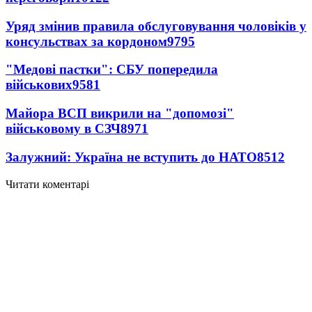
Уряд змінив правила обслуговування чоловіків у
консульствах за кордоном
9795
"Медові пастки": СБУ попередила
військових
9581
Майора ВСП викрили на "допомозі"
військовому в СЗЧ
8971
Залужний: Україна не вступить до НАТО
8512
Читати коментарі