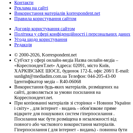
Контакти
Реклама на сайті
Використання матеріалів korrespondent.net
Правила користування сайтом
Договір користування сайтом
Політика у сфері конфіденційності і персональних даних
Угода щодо користування
Редакція
© 2000-2026, Korrespondent.net
Суб'єкт у сфері онлайн-медіа Назва онлайн-медіа –
«КореспонденТ.net» Адреса: 02091, місто Київ,
ХАРКІВСЬКЕ ШОСЕ, будинок 172-Б, офіс 208/1 E-mail:
sunlight@mediadim.com.ua
Телефон: 044-205-43-00
Ідентифікатор медіа – R40-06068
Використання будь-яких матеріалів, розміщених на
сайті, дозволяється за умови посилання на
Корреспондент.net.
При копіюванні матеріалів зі сторінки « Новини України
і світу» , для інтернет - видань - обов'язкове пряме
відкрите для пошукових систем гіперпосилання .
Посилання має бути розміщена в незалежності від
повного або часткового використання матеріалів.
Гіперпосилання ( для інтернет - видань) - повинна бути