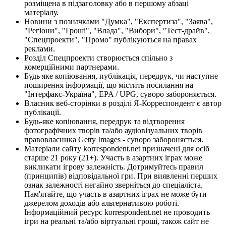
розміщена в підзаголовку або в першому абзаці
матеріалу.
Новини з позначками "Думка", "Експертиза", "Заява",
"Регіони", "Гроші", "Влада", "Вибори", "Тест-драйв",
"Спецпроекти", "Промо" публікуються на правах
реклами.
Розділ Спецпроекти створюється спільно з
комерційними партнерами.
Будь яке копіювання, публікація, передрук, чи наступне
поширення інформації, що містить посилання на
"Інтерфакс-Україна", EPA / UPG, суворо забороняється.
Власник веб-сторінки в розділі Я-Корреспондент є автор
публікації.
Будь-яке копіювання, передрук та відтворення
фотографічних творів та/або аудіовізуальних творів
правовласника Getty Images - суворо забороняється.
Матеріали сайту korrespondent.net призначені для осіб
старше 21 року (21+). Участь в азартних іграх може
викликати ігрову залежність. Дотримуйтесь правил
(принципів) відповідальної гри. При виявленні перших
ознак залежності негайно зверніться до спеціаліста.
Пам'ятайте, що участь в азартних іграх не може бути
джерелом доходів або альтернативою роботі.
Інформаційний ресурс korrespondent.net не проводить
ігри на реальні та/або віртуальні гроші, також сайт не