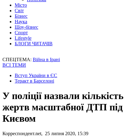
Місто
Світ
Бізнес
Наука
Шоу-бізнес
Спорт
Lifestyle
БЛОГИ ЧИТАЧІВ
СПЕЦТЕМА:
Війна в Ірані
ВСІ ТЕМИ
Вступ України в ЄС
Теракт в Барселоні
У поліції назвали кількість
жертв масштабної ДТП під
Києвом
Корреспондент.net, 25 липня 2020, 15:39