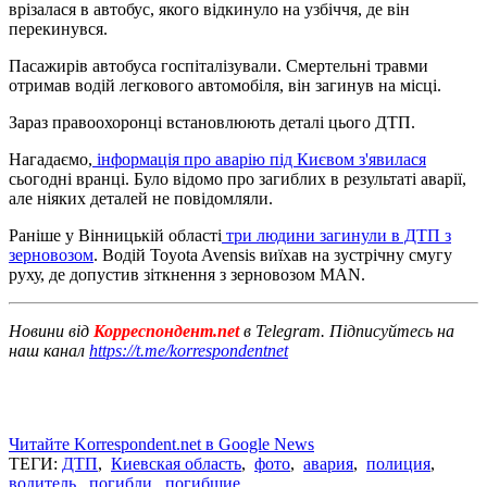
врізалася в автобус, якого відкинуло на узбіччя, де він
перекинувся.
Пасажирів автобуса госпіталізували. Смертельні травми
отримав водій легкового автомобіля, він загинув на місці.
Зараз правоохоронці встановлюють деталі цього ДТП.
Нагадаємо,
інформація про аварію під Києвом з'явилася
сьогодні вранці. Було відомо про загиблих в результаті аварії,
але ніяких деталей не повідомляли.
Раніше у Вінницькій області
три людини загинули в ДТП з
зерновозом
. Водій Toyota Avensis виїхав на зустрічну смугу
руху, де допустив зіткнення з зерновозом MAN.
Новини від
Корреспондент.net
в Telegram. Підписуйтесь на
наш канал
https://t.me/korrespondentnet
Читайте Korrespondent.net в Google News
ТЕГИ:
ДТП
,
Киевская область
,
фото
,
авария
,
полиция
,
водитель
,
погибли
,
погибшие