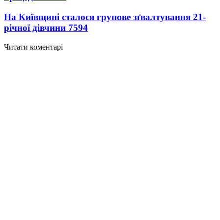
На Київщині сталося групове зґвалтування 21-
річної дівчини
7594
Читати коментарі