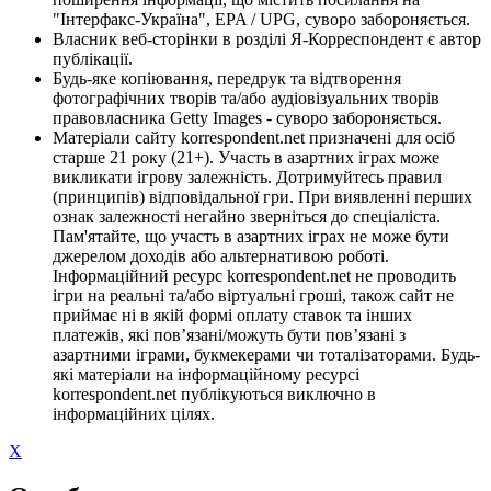
"Інтерфакс-Україна", EPA / UPG, суворо забороняється.
Власник веб-сторінки в розділі Я-Корреспондент є автор
публікації.
Будь-яке копіювання, передрук та відтворення
фотографічних творів та/або аудіовізуальних творів
правовласника Getty Images - суворо забороняється.
Матеріали сайту korrespondent.net призначені для осіб
старше 21 року (21+). Участь в азартних іграх може
викликати ігрову залежність. Дотримуйтесь правил
(принципів) відповідальної гри. При виявленні перших
ознак залежності негайно зверніться до спеціаліста.
Пам'ятайте, що участь в азартних іграх не може бути
джерелом доходів або альтернативою роботі.
Інформаційний ресурс korrespondent.net не проводить
ігри на реальні та/або віртуальні гроші, також сайт не
приймає ні в якій формі оплату ставок та інших
платежів, які пов’язані/можуть бути пов’язані з
азартними іграми, букмекерами чи тоталізаторами. Будь-
які матеріали на інформаційному ресурсі
korrespondent.net публікуються виключно в
інформаційних цілях.
X