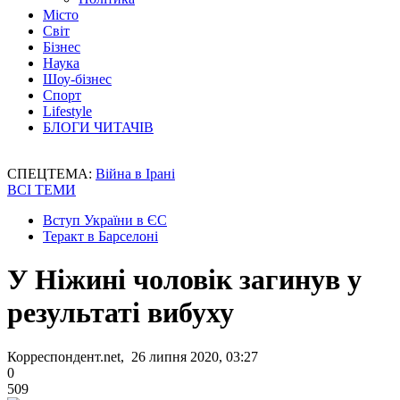
Місто
Світ
Бізнес
Наука
Шоу-бізнес
Спорт
Lifestyle
БЛОГИ ЧИТАЧІВ
СПЕЦТЕМА:
Війна в Ірані
ВСІ ТЕМИ
Вступ України в ЄС
Теракт в Барселоні
У Ніжині чоловік загинув у
результаті вибуху
Корреспондент.net, 26 липня 2020, 03:27
0
509