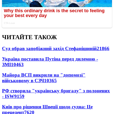
ЧИТАЙТЕ ТАКОЖ
Суд обрав запобіжний захід Стефанішиній
21866
Україна поставила Путіна перед дилемою -
ЗМІ
10463
Майора ВСП викрили на "допомозі"
військовому в СЗЧ
10365
РФ створила "українську бригаду" з полонених
- ISW
9159
Київ про рішення Швеції щодо судна: Це
прецедент
7620