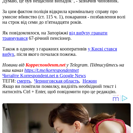
Думаю, це був нещасний випадок", - зазначив чиновник.
За цим фактом поліція відкрила кримінальну справу про
умисне вбивство (ст. 115 ч. 1), покарання - позбавлення волі
на строк від семи до п'ятнадцяти років.
Як повідомлялося, на Запоріжжі
від вибуху гранати
травмувався
67-річний пенсіонер.
Також в одному з гаражних кооперативів
у Києві стався
вибух
, після якого почалася пожежа.
Новини від
Корреспондент.net
у Telegram. Підписуйтесь на
наш канал
https://t.me/korrespondentnet
Читайте Korrespondent.net в Google News
ТЕГИ:
смерть
,
Черниговская область
,
Нежин
Якщо ви помітили помилку, виділіть необхідний текст і
натисніть Ctrl + Enter, щоб повідомити про це редакцію.