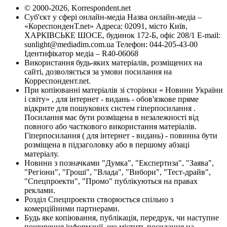
© 2000-2026, Korrespondent.net
Суб'єкт у сфері онлайн-медіа Назва онлайн-медіа –
«КореспонденТ.net» Адреса: 02091, місто Київ,
ХАРКІВСЬКЕ ШОСЕ, будинок 172-Б, офіс 208/1 E-mail:
sunlight@mediadim.com.ua
Телефон: 044-205-43-00
Ідентифікатор медіа – R40-06068
Використання будь-яких матеріалів, розміщених на
сайті, дозволяється за умови посилання на
Корреспондент.net.
При копіюванні матеріалів зі сторінки « Новини України
і світу» , для інтернет - видань - обов'язкове пряме
відкрите для пошукових систем гіперпосилання .
Посилання має бути розміщена в незалежності від
повного або часткового використання матеріалів.
Гіперпосилання ( для інтернет - видань) - повинна бути
розміщена в підзаголовку або в першому абзаці
матеріалу.
Новини з позначками "Думка", "Експертиза", "Заява",
"Регіони", "Гроші", "Влада", "Вибори", "Тест-драйв",
"Спецпроекти", "Промо" публікуються на правах
реклами.
Розділ Спецпроекти створюється спільно з
комерційними партнерами.
Будь яке копіювання, публікація, передрук, чи наступне
поширення інформації, що містить посилання на