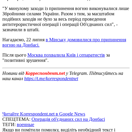
"У минулому заходи із припинення вогню виконувалися лише
Збройними силами України. Разом з тим, за масштабом
подібних заходів не було за весь період проведення
антитерористичної операції і операції Об'єднаних сил", -
зазначили в штабі.
Нагадаємо, 22 липня
в Мінську домовилися про припинення
вогню на Донбасі.
Після цього
Москва похвалила Київ і сепаратистів
за
"позитивні зрушення".
Новини від
Корреспондент.net
у Telegram. Підписуйтесь на
наш канал
https://t.me/korrespondentnet
Читайте Korrespondent.net в Google News
СПЕЦТЕМА:
Операція об'єднаних сил на Донбасі
ТЕГИ:
военные
Якщо ви помітили помилку, виділіть необхідний текст і