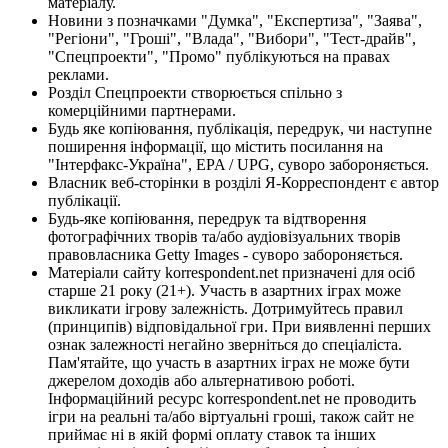
матеріалу.
Новини з позначками "Думка", "Експертиза", "Заява",
"Регіони", "Гроші", "Влада", "Вибори", "Тест-драйв",
"Спецпроекти", "Промо" публікуються на правах
реклами.
Розділ Спецпроекти створюється спільно з
комерційними партнерами.
Будь яке копіювання, публікація, передрук, чи наступне
поширення інформації, що містить посилання на
"Інтерфакс-Україна", EPA / UPG, суворо забороняється.
Власник веб-сторінки в розділі Я-Корреспондент є автор
публікації.
Будь-яке копіювання, передрук та відтворення
фотографічних творів та/або аудіовізуальних творів
правовласника Getty Images - суворо забороняється.
Матеріали сайту korrespondent.net призначені для осіб
старше 21 року (21+). Участь в азартних іграх може
викликати ігрову залежність. Дотримуйтесь правил
(принципів) відповідальної гри. При виявленні перших
ознак залежності негайно зверніться до спеціаліста.
Пам'ятайте, що участь в азартних іграх не може бути
джерелом доходів або альтернативою роботі.
Інформаційний ресурс korrespondent.net не проводить
ігри на реальні та/або віртуальні гроші, також сайт не
приймає ні в якій формі оплату ставок та інших