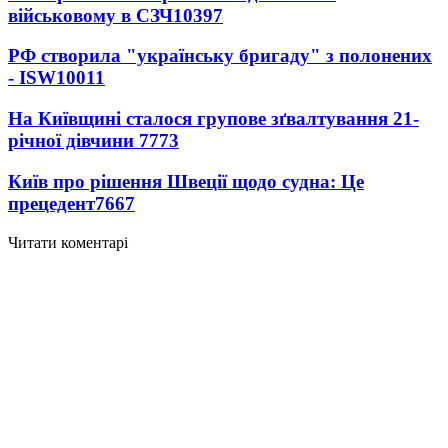
військовому в СЗЧ
10397
РФ створила "українську бригаду" з полонених
- ISW
10011
На Київщині сталося групове зґвалтування 21-
річної дівчини
7773
Київ про рішення Швеції щодо судна: Це
прецедент
7667
Читати коментарі