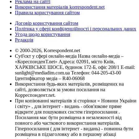
Реклама на сайті
Використання матеріалів korrespondent.net
Правила користування сайтом
Договір користування сайтом
Політика у сфері конфіденційності і персональних даних
Угода щодо користування
Редакція
© 2000-2026, Korrespondent.net
Суб'єкт у сфері онлайн-медіа Назва онлайн-медіа –
«КореспонденТ.net» Адреса: 02091, місто Київ,
ХАРКІВСЬКЕ ШОСЕ, будинок 172-Б, офіс 208/1 E-mail:
sunlight@mediadim.com.ua
Телефон: 044-205-43-00
Ідентифікатор медіа – R40-06068
Використання будь-яких матеріалів, розміщених на
сайті, дозволяється за умови посилання на
Корреспондент.net.
При копіюванні матеріалів зі сторінки « Новини України
і світу» , для інтернет - видань - обов'язкове пряме
відкрите для пошукових систем гіперпосилання .
Посилання має бути розміщена в незалежності від
повного або часткового використання матеріалів.
Гіперпосилання ( для інтернет - видань) - повинна бути
розміщена в підзаголовку або в першому абзаці