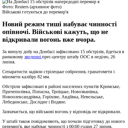
Фото: Reuters (архивное фото)
Військові готуються до перемир'я
Новий режим тиші набуває чинності
опівночі. Військові кажуть, що не
відкривали вогонь вже вчора.
За минулу добу на Донбасі зафіксовано 15 обстрілів, йдеться в
ранковому
зведенні
прес-центру штабу ООС в неділю, 26
липня.
Сепаратисти задіяли стрілецьке озброєння, гранатомети і
міномети калібру 82 мм.
Обстріли зафіксовані в районі населених пунктів Кримське,
Причепилівка, Попасна, Троїцьке, Новозванівка,
Новоолександрівка, Горіхове, Авдіївка, Невельське,
Лебединське, Дослідне і Водяне.
Зазначається, що військові вогонь у відповідь не відкривали.
У штабі також повідомляють, що почали підготовку до нового
перемир'я, яке набуває чинності з 00:00 годин 27 липня.