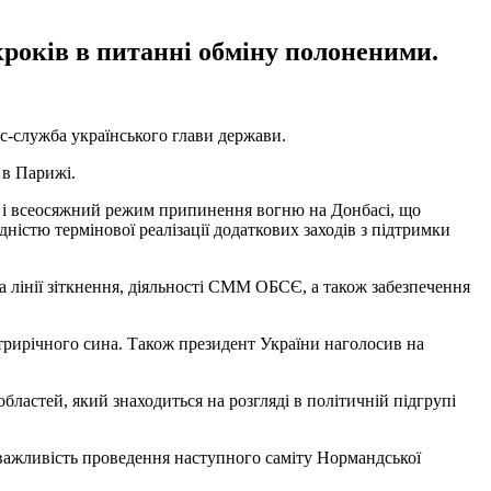
років в питанні обміну полоненими.
-служба українського глави держави.
 в Парижі.
 і всеосяжний режим припинення вогню на Донбасі, що
ністю термінової реалізації додаткових заходів з підтримки
а лінії зіткнення, діяльності СММ ОБСЄ, а також забезпечення
трирічного сина. Також президент України наголосив на
ластей, який знаходиться на розгляді в політичній підгрупі
і важливість проведення наступного саміту Нормандської