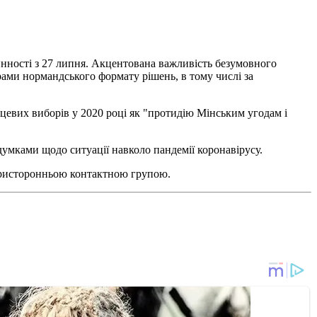
инності з 27 липня. Акцентована важливість безумовного
рами нормандського формату рішень, в тому числі за
евих виборів у 2020 році як "протидію Мінським угодам і
умками щодо ситуації навколо пандемії коронавірусу.
 Тристоронньою контактною групою.