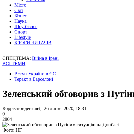
Місто
Світ
Бізнес
Наука
Шоу-бізнес
Спорт
Lifestyle
БЛОГИ ЧИТАЧІВ
СПЕЦТЕМА:
Війна в Ірані
ВСІ ТЕМИ
Вступ України в ЄС
Теракт в Барселоні
Зеленський обговорив з Путін
Корреспондент.net, 26 липня 2020, 18:31
0
2804
Фото: НГ