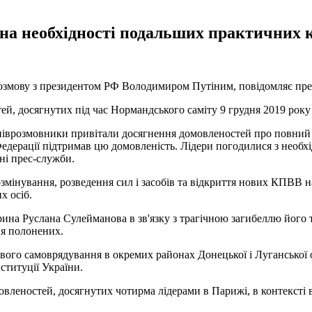
на необхідності подальших практичних к
змову з президентом РФ Володимиром Путіним, повідомляє прес
й, досягнутих під час Нормандського саміту 9 грудня 2019 року
піврозмовники привітали досягнення домовленостей про повний
Федерації підтримав цю домовленість. Лідери погодилися з необхід
ні прес-служби.
озмінування, розведення сил і засобів та відкриття нових КПВВ н
х осіб.
ина Руслана Сулейманова в зв'язку з трагічною загибеллю його 
ня полонених.
го самоврядування в окремих районах Донецької і Луганської об
ституції України.
омовленостей, досягнутих чотирма лідерами в Парижі, в контекст