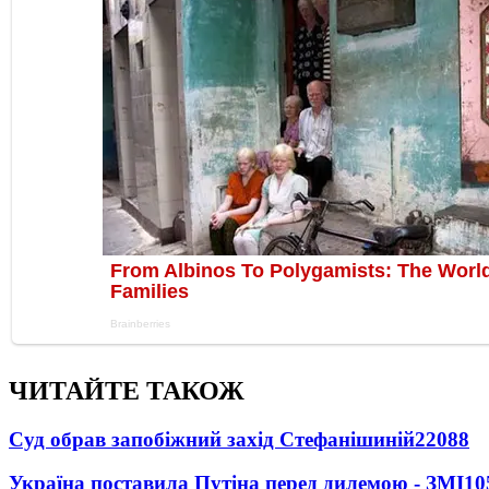
ЧИТАЙТЕ ТАКОЖ
Суд обрав запобіжний захід Стефанішиній
22088
Україна поставила Путіна перед дилемою - ЗМІ
10