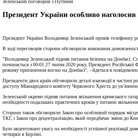
Зеленський поговорив з Путіним
Президент України особливо наголосив 
Президент України Володимир Зеленський провів телефонну ро
В ході переговорів сторони обговорили виконання домовленосте
"Володимир Зеленський підняв питання безпеки на Донбасі. С
починається з 00:01 27 липня 2020 року, Президент Російської 
режиму припинення вогню на Донбасі", - йдеться в повідомлен
Президенти двох країн обговорили деталі взаємодії в частині р
доступу Міжнародного комітету Червоного Хреста до ув’язнени
Зеленський окремо підняв питання звільнення кримського татар
необхідності подальших практичних кроків у питанні звільнен
Сторони також обговорили Закон про особливий порядок місцево
ТКГ, і Закон про децентралізацію, який передбачає зміни до Кон
Було акцентовано увагу на необхідності успішної реалізації д
четвірки в Берліні.