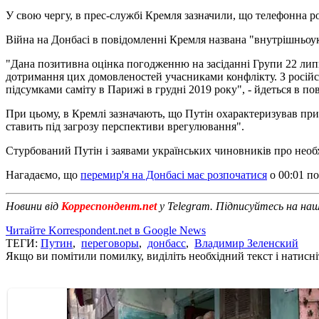
У свою чергу, в прес-службі Кремля зазначили, що телефонна ро
Війна на Донбасі в повідомленні Кремля названа "внутрішньоу
"Дана позитивна оцінка погодженню на засіданні Групи 22 лип
дотримання цих домовленостей учасниками конфлікту. З російсь
підсумками саміту в Парижі в грудні 2019 року", - йдеться в п
При цьому, в Кремлі зазначають, що Путін охарактеризував пр
ставить під загрозу перспективи врегулювання".
Стурбований Путін і заявами українських чиновників про необх
Нагадаємо, що
перемир'я на Донбасі має розпочатися
о 00:01 п
Новини від
Корреспондент.net
у Telegram. Підписуйтесь на на
Читайте Korrespondent.net в Google News
ТЕГИ:
Путин
,
переговоры
,
донбасс
,
Владимир Зеленский
Якщо ви помітили помилку, виділіть необхідний текст і натисніт