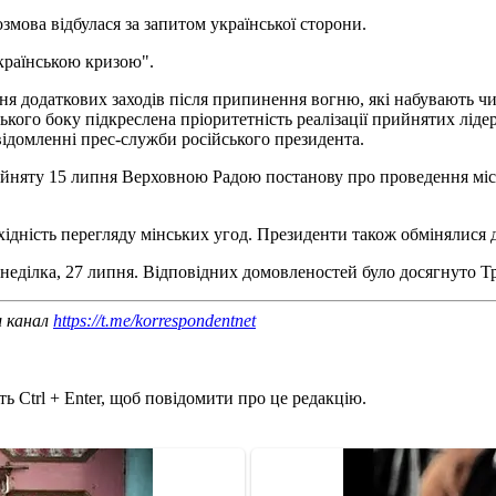
змова відбулася за запитом української сторони.
країнською кризою".
ня додаткових заходів після припинення вогню, які набувають ч
кого боку підкреслена пріоритетність реалізації прийнятих ліде
овідомленні прес-служби російського президента.
ийняту 15 липня Верховною Радою постанову про проведення місц
ідність перегляду мінських угод. Президенти також обмінялися д
онеділка, 27 липня. Відповідних домовленостей було досягнуто
ш канал
https://t.me/korrespondentnet
ь Ctrl + Enter, щоб повідомити про це редакцію.