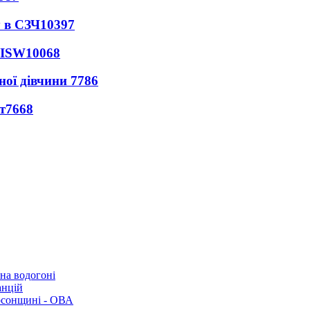
 в СЗЧ
10397
 ISW
10068
ної дівчини
7786
т
7668
 на водогоні
анцій
рсонщині - ОВА