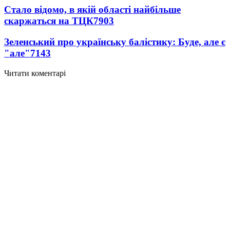
Стало відомо, в якій області найбільше
скаржаться на ТЦК
7903
Зеленський про українську балістику: Буде, але є
"але"
7143
Читати коментарі