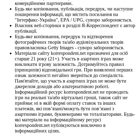
комерційними партнерами.
Будь яке копіювання, публікація, передрук, чи наступне
поширення інформації, що містить посилання на
"Інтерфакс-Україна", EPA / UPG, суворо забороняється.
Власник веб-сторінки в розділі Я-Корреспондент є автор
публікації.
Будь-яке копіювання, передрук та відтворення
фотографічних творів та/або аудіовізуальних творів
правовласника Getty Images - суворо забороняється.
Матеріали сайту korrespondent.net призначені для осіб
старше 21 року (21+). Участь в азартних іграх може
викликати ігрову залежність. Дотримуйтесь правил
(принципів) відповідальної гри. При виявленні перших
ознак залежності негайно зверніться до спеціаліста.
Пам'ятайте, що участь в азартних іграх не може бути
джерелом доходів або альтернативою роботі.
Інформаційний ресурс korrespondent.net не проводить
ігри на реальні та/або віртуальні гроші, також сайт не
приймає ні в якій формі оплату ставок та інших
платежів, які пов’язані/можуть бути пов’язані з
азартними іграми, букмекерами чи тоталізаторами. Будь-
які матеріали на інформаційному ресурсі
korrespondent.net публікуються виключно в
інформаційних цілях.