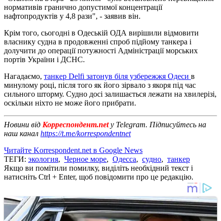
нормативів гранично допустимої концентрації
нафтопродуктів у 4,8 рази", - заявив він.
Крім того, сьогодні в Одеській ОДА вирішили відмовити
власнику судна в продовженні спроб підйому танкера і
долучити до операції потужності Адміністрації морських
портів України і ДСНС.
Нагадаємо,
танкер Delfi затонув біля узбережжя Одеси
в
минулому році, після того як його зірвало з якоря під час
сильного шторму. Судно досі залишається лежати на хвилерізі,
оскільки ніхто не може його прибрати.
Новини від
Корреспондент.net
у Telegram. Підписуйтесь на
наш канал
https://t.me/korrespondentnet
Читайте Korrespondent.net в Google News
ТЕГИ:
экология
,
Черное море
,
Одесса
,
судно
,
танкер
Якщо ви помітили помилку, виділіть необхідний текст і
натисніть Ctrl + Enter, щоб повідомити про це редакцію.