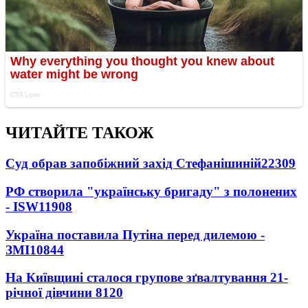
ЧИТАЙТЕ ТАКОЖ
Суд обрав запобіжний захід Стефанішиній
22309
РФ створила "українську бригаду" з полонених
- ISW
11908
Україна поставила Путіна перед дилемою -
ЗМІ
10844
На Київщині сталося групове зґвалтування 21-
річної дівчини
8120