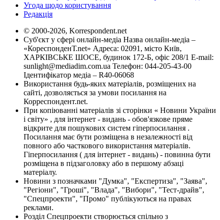
Угода щодо користування
Редакція
© 2000-2026, Korrespondent.net
Суб'єкт у сфері онлайн-медіа Назва онлайн-медіа –
«КореспонденТ.net» Адреса: 02091, місто Київ,
ХАРКІВСЬКЕ ШОСЕ, будинок 172-Б, офіс 208/1 E-mail:
sunlight@mediadim.com.ua
Телефон: 044-205-43-00
Ідентифікатор медіа – R40-06068
Використання будь-яких матеріалів, розміщених на
сайті, дозволяється за умови посилання на
Корреспондент.net.
При копіюванні матеріалів зі сторінки « Новини України
і світу» , для інтернет - видань - обов'язкове пряме
відкрите для пошукових систем гіперпосилання .
Посилання має бути розміщена в незалежності від
повного або часткового використання матеріалів.
Гіперпосилання ( для інтернет - видань) - повинна бути
розміщена в підзаголовку або в першому абзаці
матеріалу.
Новини з позначками "Думка", "Експертиза", "Заява",
"Регіони", "Гроші", "Влада", "Вибори", "Тест-драйв",
"Спецпроекти", "Промо" публікуються на правах
реклами.
Розділ Спецпроекти створюється спільно з