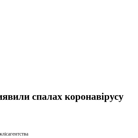
иявили спалах коронавірусу
жлісагентства