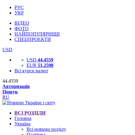
РУС
УКР
ВІДЕО
ФОТО
НАЙПОПУЛЯРНІШІ
СПЕЦПРОЕКТИ
USD
USD
44.4559
EUR
51.2598
Всі курси валют
44.4559
Авторизація
Пошук
RU
ВСІ РОЗДІЛИ
Головна
Україна
Всі новини розділу
Політика