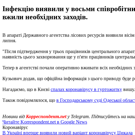
Інфекцію виявили у восьми співробітни
вжили необхідних заходів.
В апараті Державного агентства лісових ресурсів виявили вісі
липня.
"Після підтвердження у трьох працівників центрального апарату
наявність цього захворювання ще у п'яти працівників централь
Тепер в агентстві почали оперативно вживати всіх необхідних 
Кузьович додав, що офіційна інформація з цього приводу буде р
Нагадаємо, що в Києві
спалах коронавірусу в гуртожитку
вишу.
Також повідомлялося, що
в Господарському суді Одеської облас
Новини від
Корреспондент.net
у Telegram. Підписуйтесь на на
Читайте Korrespondent.net в Google News
Коронавірус
В Україні вперше виявили новий варіант коронавірусу Цикада