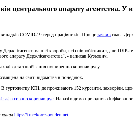
ків центрального апарату агентства. У 
м випадків COVID-19 серед працівників. Про це
заявив
глава Держ
 Держлісагентства цієї хвороби, всі співробітники здали ПЛР-те
ного апарату Держлісагентства", - написав Кузьович.
заходів для запобігання поширенню коронавірусу.
озміщена на сайті відомства в понеділок.
 В гуртожитку КПІ, де проживають 152 курсанти, захворіли, щона
ті зафіксовано коронавірус
. Наразі відомо про одного інфіковано
ш канал
https://t.me/korrespondentnet