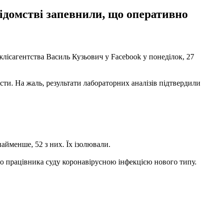
відомстві запевнили, що оперативно
лісагентства Василь Кузьович у Facebook у понеділок, 27
сти. На жаль, результати лабораторних аналізів підтвердили
йменше, 52 з них. Їх ізолювали.
го працівника суду коронавірусною інфекцією нового типу.