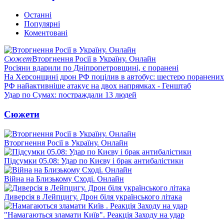
Останні
Популярні
Коментовані
Сюжет
Вторгнення Росії в Україну. Онлайн
Росіяни вдарили по Дніпропетровщині, є поранені
На Херсонщині дрон РФ поцілив в автобус: шестеро поранених
РФ найактивніше атакує на двох напрямках - Генштаб
Удар по Сумах: постраждали 13 людей
Сюжети
Вторгнення Росії в Україну. Онлайн
Підсумки 05.08: Удар по Києву і брак антибалістики
Війна на Близькому Сході. Онлайн
Диверсія в Лейпцигу. Дрон біля українського літака
"Намагаються зламати Київ". Реакція Заходу на удар