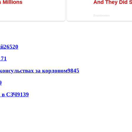
ії
26520
171
 консульствах за кордоном
9845
9
 в СЗЧ
9139