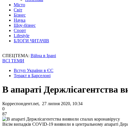
Місто
Світ
Бізнес
Наука
Шоу-бізнес
Спорт
Lifestyle
БЛОГИ ЧИТАЧІВ
СПЕЦТЕМА:
Війна в Ірані
ВСІ ТЕМИ
Вступ України в ЄС
Теракт в Барселоні
В апараті Держлісагентства в
Корреспондент.net, 27 липня 2020, 10:34
0
87
Вісім випадків COVID-19 виявили в центральному апараті Дер