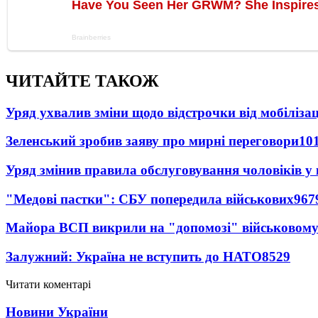
ЧИТАЙТЕ ТАКОЖ
Уряд ухвалив зміни щодо відстрочки від мобілізац
Зеленський зробив заяву про мирні переговори
10
Уряд змінив правила обслуговування чоловіків у
"Медові пастки": СБУ попередила військових
967
Майора ВСП викрили на "допомозі" військовому
Залужний: Україна не вступить до НАТО
8529
Читати коментарі
Новини України