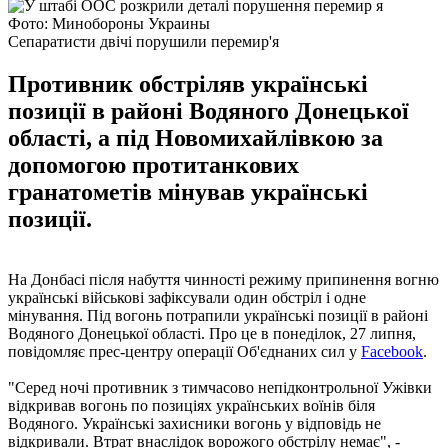
Фото: Минобороны Украины
Сепаратисти двічі порушили перемир'я
Противник обстріляв українські
позиції в районі Водяного Донецької
області, а під Новомихайлівкою за
допомогою протитанкових
гранатометів мінував українські
позиції.
На Донбасі після набуття чинності режиму припинення вогню
українські військові зафіксували один обстріл і одне
мінування. Під вогонь потрапили українські позиції в районі
Водяного Донецької області. Про це в понеділок, 27 липня,
повідомляє прес-центру операції Об'єднаних сил у
Facebook
.
"Серед ночі противник з тимчасово непідконтрольної Ужівки
відкривав вогонь по позиціях українських воїнів біля
Водяного. Українські захисники вогонь у відповідь не
відкривали. Втрат внаслідок ворожого обстрілу немає", -