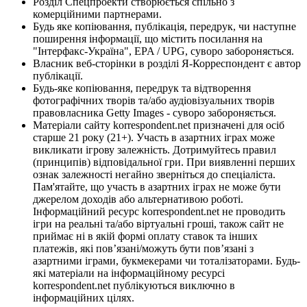
Розділ Спецпроекти створюється спільно з
комерційними партнерами.
Будь яке копіювання, публікація, передрук, чи наступне
поширення інформації, що містить посилання на
"Інтерфакс-Україна", EPA / UPG, суворо забороняється.
Власник веб-сторінки в розділі Я-Корреспондент є автор
публікації.
Будь-яке копіювання, передрук та відтворення
фотографічних творів та/або аудіовізуальних творів
правовласника Getty Images - суворо забороняється.
Матеріали сайту korrespondent.net призначені для осіб
старше 21 року (21+). Участь в азартних іграх може
викликати ігрову залежність. Дотримуйтесь правил
(принципів) відповідальної гри. При виявленні перших
ознак залежності негайно зверніться до спеціаліста.
Пам'ятайте, що участь в азартних іграх не може бути
джерелом доходів або альтернативою роботі.
Інформаційний ресурс korrespondent.net не проводить
ігри на реальні та/або віртуальні гроші, також сайт не
приймає ні в якій формі оплату ставок та інших
платежів, які пов’язані/можуть бути пов’язані з
азартними іграми, букмекерами чи тоталізаторами. Будь-
які матеріали на інформаційному ресурсі
korrespondent.net публікуються виключно в
інформаційних цілях.