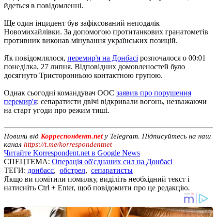
йдеться в повідомленні.
Ще один інцидент був зафіксований неподалік
Новомихайлівки. За допомогою протитанкових гранатометів
противник виконав мінування українських позицій.
Як повідомлялося,
перемир'я на Донбасі
розпочалося о 00:01
понеділка, 27 липня. Відповідних домовленостей було
досягнуто Тристоронньою контактною групою.
Однак сьогодні командувач ООС
заявив про порушення
перемир'я
: сепаратисти двічі відкривали вогонь, незважаючи
на старт угоди про режим тиші.
Новини від
Корреспондент.net
у Telegram. Підписуйтесь на наш
канал
https://t.me/korrespondentnet
Читайте Korrespondent.net в Google News
СПЕЦТЕМА:
Операція об'єднаних сил на Донбасі
ТЕГИ:
донбасс
,
обстрел
,
сепаратисты
Якщо ви помітили помилку, виділіть необхідний текст і
натисніть Ctrl + Enter, щоб повідомити про це редакцію.