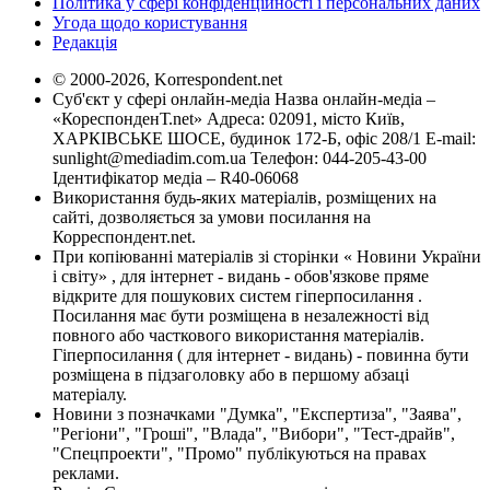
Політика у сфері конфіденційності і персональних даних
Угода щодо користування
Редакція
© 2000-2026, Korrespondent.net
Суб'єкт у сфері онлайн-медіа Назва онлайн-медіа –
«КореспонденТ.net» Адреса: 02091, місто Київ,
ХАРКІВСЬКЕ ШОСЕ, будинок 172-Б, офіс 208/1 E-mail:
sunlight@mediadim.com.ua
Телефон: 044-205-43-00
Ідентифікатор медіа – R40-06068
Використання будь-яких матеріалів, розміщених на
сайті, дозволяється за умови посилання на
Корреспондент.net.
При копіюванні матеріалів зі сторінки « Новини України
і світу» , для інтернет - видань - обов'язкове пряме
відкрите для пошукових систем гіперпосилання .
Посилання має бути розміщена в незалежності від
повного або часткового використання матеріалів.
Гіперпосилання ( для інтернет - видань) - повинна бути
розміщена в підзаголовку або в першому абзаці
матеріалу.
Новини з позначками "Думка", "Експертиза", "Заява",
"Регіони", "Гроші", "Влада", "Вибори", "Тест-драйв",
"Спецпроекти", "Промо" публікуються на правах
реклами.