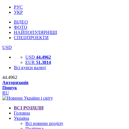
РУС
УКР
ВІДЕО
ФОТО
НАЙПОПУЛЯРНІШІ
СПЕЦПРОЕКТИ
USD
USD
44.4962
EUR
51.3814
Всі курси валют
44.4962
Авторизація
Пошук
RU
ВСІ РОЗДІЛИ
Головна
Україна
Всі новини розділу
Політика