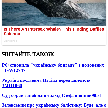
ЧИТАЙТЕ ТАКОЖ
РФ створила "українську бригаду" з полонених
- ISW
12947
Україна поставила Путіна перед дилемою -
ЗМІ
11060
Суд обрав запобіжний захід Стефанішиній
9851
Зеленський про українську балістику: Буде, але є