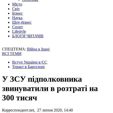
Місто
Світ
Бізнес
Наука
Шоу-бізнес
Спорт
Lifestyle
БЛОГИ ЧИТАЧІВ
СПЕЦТЕМА:
Війна в Ірані
ВСІ ТЕМИ
Вступ України в ЄС
Теракт в Барселоні
У ЗСУ підполковника
звинуватили в розтраті на
300 тисяч
Корреспондент.net, 27 липня 2020, 14:40