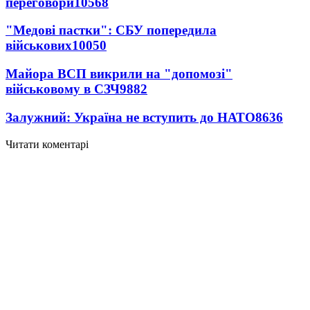
переговори
10568
"Медові пастки": СБУ попередила
військових
10050
Майора ВСП викрили на "допомозі"
військовому в СЗЧ
9882
Залужний: Україна не вступить до НАТО
8636
Читати коментарі