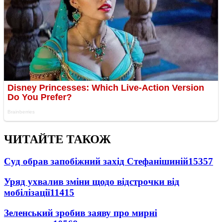
ЧИТАЙТЕ ТАКОЖ
Суд обрав запобіжний захід Стефанішиній
15357
Уряд ухвалив зміни щодо відстрочки від
мобілізації
11415
Зеленський зробив заяву про мирні