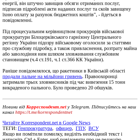
енергії, він штучно завищив обсяги отриманих послуг,
підписав підроблені акти наданих послуг та скоїв завищену
їхню оплату за рахунок бюджетних коштів", - йдеться в
повідомленні.
Під процесуальним керівництвом прокурорів військової
прокуратури Білоцерківського гарнізону Центрального
регіону України підозру військовому оголосили за статтями
про службову підробку, а також привласнення, розтрату майна
або заволодіння ним шляхом зловживання службовим
становищем (ч.4 ст.191, ч.1 ст.366 КК України).
Раніше повідомлялося, що ракетники в Київській області
продали пальне на мільйони гривень
. Правоохоронці
затримали трьох зловмисників під час вивезення 15 тонн
викраденого пального. Було проведено 20 обшуків.
Новини від
Корреспондент.net
у Telegram. Підписуйтесь на наш
канал
https://t.me/korrespondentnet
Читайте Korrespondent.net в Google News
ТЕГИ:
Генпрокуратура
,
офицер
,
ГПУ
,
ВСУ
Якщо ви помітили помилку, виділіть необхідний текст і
натисніть Ctrl + Enter, щоб повідомити про це редакцію.