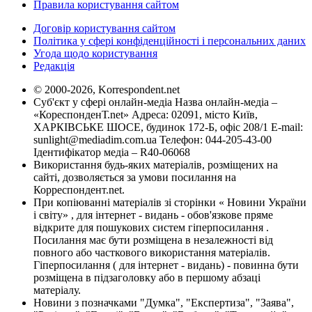
Правила користування сайтом
Договір користування сайтом
Політика у сфері конфіденційності і персональних даних
Угода щодо користування
Редакція
© 2000-2026, Korrespondent.net
Суб'єкт у сфері онлайн-медіа Назва онлайн-медіа –
«КореспонденТ.net» Адреса: 02091, місто Київ,
ХАРКІВСЬКЕ ШОСЕ, будинок 172-Б, офіс 208/1 E-mail:
sunlight@mediadim.com.ua
Телефон: 044-205-43-00
Ідентифікатор медіа – R40-06068
Використання будь-яких матеріалів, розміщених на
сайті, дозволяється за умови посилання на
Корреспондент.net.
При копіюванні матеріалів зі сторінки « Новини України
і світу» , для інтернет - видань - обов'язкове пряме
відкрите для пошукових систем гіперпосилання .
Посилання має бути розміщена в незалежності від
повного або часткового використання матеріалів.
Гіперпосилання ( для інтернет - видань) - повинна бути
розміщена в підзаголовку або в першому абзаці
матеріалу.
Новини з позначками "Думка", "Експертиза", "Заява",