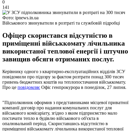
0
141
Фото: ipnews.in.ua
Військового звинуватили в розтраті та службовій підробці
Офіцер скористався відсутністю в
приміщенні військкомату лічильника
використаної теплової енергії і штучно
завищив обсяги отриманих послуг.
Керівнику одного з квартирно-експлуатаційних відділів ЗСУ
повідомили про підозру за фактом розтрати понад 300 тисяч
гривень бюджетних коштів на теплопостачання військкомату.
Про це
повідомляє
Офіс генпрокурора в понеділок, 27 липня.
"Підполковник оформив з представниками місцевої приватної
компанії договір про надання комунальних послуг для
військового комісаріату, згідно з яким підприємство мало
постачати тепло в будівлю військового об'єкта в
опалювальний період. Скориставшись відсутністю в
приміщенні військкомату лічильника використаної теплової