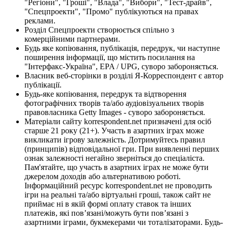
"Регіони", "Гроші", "Влада", "Вибори", "Тест-драйв",
"Спецпроекти", "Промо" публікуються на правах
реклами.
Розділ Спецпроекти створюється спільно з
комерційними партнерами.
Будь яке копіювання, публікація, передрук, чи наступне
поширення інформації, що містить посилання на
"Інтерфакс-Україна", EPA / UPG, суворо забороняється.
Власник веб-сторінки в розділі Я-Корреспондент є автор
публікації.
Будь-яке копіювання, передрук та відтворення
фотографічних творів та/або аудіовізуальних творів
правовласника Getty Images - суворо забороняється.
Матеріали сайту korrespondent.net призначені для осіб
старше 21 року (21+). Участь в азартних іграх може
викликати ігрову залежність. Дотримуйтесь правил
(принципів) відповідальної гри. При виявленні перших
ознак залежності негайно зверніться до спеціаліста.
Пам'ятайте, що участь в азартних іграх не може бути
джерелом доходів або альтернативою роботі.
Інформаційний ресурс korrespondent.net не проводить
ігри на реальні та/або віртуальні гроші, також сайт не
приймає ні в якій формі оплату ставок та інших
платежів, які пов’язані/можуть бути пов’язані з
азартними іграми, букмекерами чи тоталізаторами. Будь-