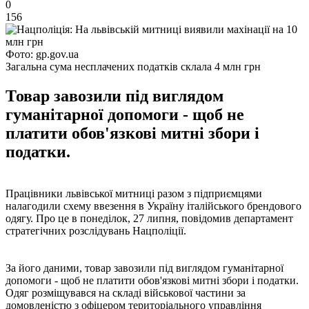
0
156
Фото: gp.gov.ua
Загальна сума несплачених податків склала 4 млн грн
Товар завозили під виглядом
гуманітарної допомоги - щоб не
платити обов'язкові митні збори і
податки.
Працівники львівської митниці разом з підприємцями
налагодили схему ввезення в Україну італійського брендового
одягу. Про це в понеділок, 27 липня, повідомив департамент
стратегічних розслідувань Нацполіції.
За його даними, товар завозили під виглядом гуманітарної
допомоги - щоб не платити обов'язкові митні збори і податки.
Одяг розміщувався на складі військової частини за
домовленістю з офіцером територіального управління