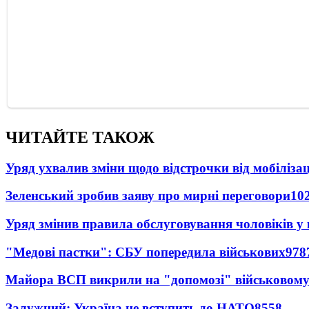
ЧИТАЙТЕ ТАКОЖ
Уряд ухвалив зміни щодо відстрочки від мобілізац
Зеленський зробив заяву про мирні переговори
10
Уряд змінив правила обслуговування чоловіків у
"Медові пастки": СБУ попередила військових
978
Майора ВСП викрили на "допомозі" військовому
Залужний: Україна не вступить до НАТО
8558