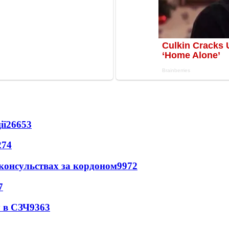
ії
26653
274
 консульствах за кордоном
9972
7
 в СЗЧ
9363