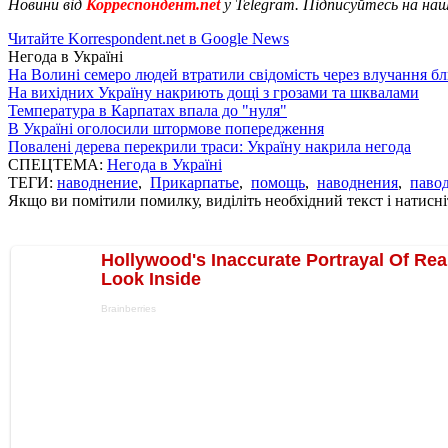
Новини від
Корреспондент.net
у Telegram. Підписуйтесь на на
Читайте Korrespondent.net в Google News
Негода в Україні
На Волині семеро людей втратили свідомість через влучання б
На вихідних Україну накриють дощі з грозами та шквалами
Температура в Карпатах впала до "нуля"
В Україні оголосили штормове попередження
Повалені дерева перекрили траси: Україну накрила негода
СПЕЦТЕМА:
Негода в Україні
ТЕГИ:
наводнение
,
Прикарпатье
,
помощь
,
наводнения
,
паво
Якщо ви помітили помилку, виділіть необхідний текст і натисніт