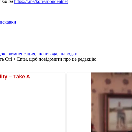
ш канал
https://t.me/korrespondentnet
лискавки
док
,
компенсация
,
непогода
,
паводки
ь Ctrl + Enter, щоб повідомити про це редакцію.