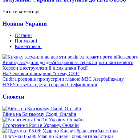
Читати коментарі
Новини України
Останні
Популярні
Коментовані
Киянку засудили до дев'яти років за теракт проти військового
Херсон знеструмлений після атаки Росії
На Черкащині викрили "схему СЗЧ"
Сибіга розповів про зустріч з главою МЗС Азербайджану
НАБУ озвучило деталі справи Стефанішиної
Сюжети
Війна на Близькому Сході. Онлайн
Вторгнення Росії в Україну. Онлайн
Підсумки 05.08: Удар по Києву і брак антибалістики