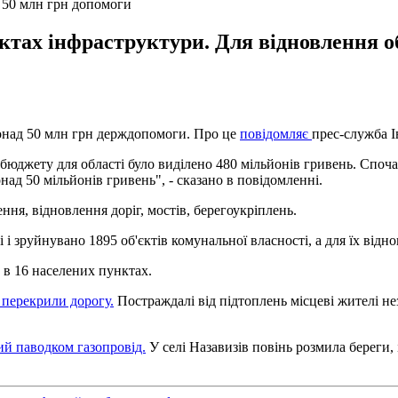
 50 млн грн допомоги
ктах інфраструктури. Для відновлення о
понад 50 млн грн держдопомоги. Про це
повідомляє
прес-служба І
о бюджету для області було виділено 480 мільйонів гривень. Спо
над 50 мільйонів гривень", - сказано в повідомленні.
ня, відновлення доріг, мостів, берегоукріплень.
і зруйнувано 1895 об'єктів комунальної власності, а для їх відн
 в 16 населених пунктах.
 перекрили дорогу.
Постраждалі від підтоплень місцеві жителі не
й паводком газопровід.
У селі Назавизів повінь розмила береги, 