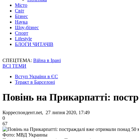
Місто
Світ
Бізнес
Наука
Шоу-бізнес
Спорт
Lifestyle
БЛОГИ ЧИТАЧІВ
СПЕЦТЕМА:
Війна в Ірані
ВСІ ТЕМИ
Вступ України в ЄС
Теракт в Барселоні
Повінь на Прикарпатті: постр
Корреспондент.net, 27 липня 2020, 17:49
0
67
Фото: МВД Украины