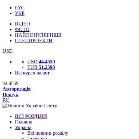
РУС
УКР
ВІДЕО
ФОТО
НАЙПОПУЛЯРНІШІ
СПЕЦПРОЕКТИ
USD
USD
44.4559
EUR
51.2598
Всі курси валют
44.4559
Авторизація
Пошук
RU
ВСІ РОЗДІЛИ
Головна
Україна
Всі новини розділу
Політика