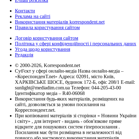
E-mail розсилка
Контакти
Реклама на сайті
Використання матеріалів korrespondent.net
Правила користування сайтом
Договір користування сайтом
Політика у сфері конфіденційності і персональних даних
Угода щодо користування
Редакція
© 2000-2026, Korrespondent.net
Суб'єкт у сфері онлайн-медіа Назва онлайн-медіа –
«КореспонденТ.net» Адреса: 02091, місто Київ,
ХАРКІВСЬКЕ ШОСЕ, будинок 172-Б, офіс 208/1 E-mail:
sunlight@mediadim.com.ua
Телефон: 044-205-43-00
Ідентифікатор медіа – R40-06068
Використання будь-яких матеріалів, розміщених на
сайті, дозволяється за умови посилання на
Корреспондент.net.
При копіюванні матеріалів зі сторінки « Новини України
і світу» , для інтернет - видань - обов'язкове пряме
відкрите для пошукових систем гіперпосилання .
Посилання має бути розміщена в незалежності від
повного або часткового використання матеріалів.