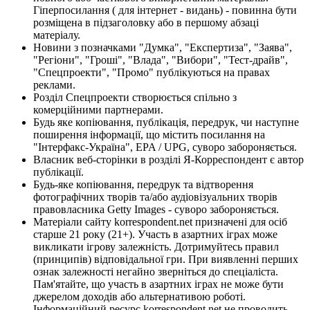
Гіперпосилання ( для інтернет - видань) - повинна бути
розміщена в підзаголовку або в першому абзаці
матеріалу.
Новини з позначками "Думка", "Експертиза", "Заява",
"Регіони", "Гроші", "Влада", "Вибори", "Тест-драйв",
"Спецпроекти", "Промо" публікуються на правах
реклами.
Розділ Спецпроекти створюється спільно з
комерційними партнерами.
Будь яке копіювання, публікація, передрук, чи наступне
поширення інформації, що містить посилання на
"Інтерфакс-Україна", EPA / UPG, суворо забороняється.
Власник веб-сторінки в розділі Я-Корреспондент є автор
публікації.
Будь-яке копіювання, передрук та відтворення
фотографічних творів та/або аудіовізуальних творів
правовласника Getty Images - суворо забороняється.
Матеріали сайту korrespondent.net призначені для осіб
старше 21 року (21+). Участь в азартних іграх може
викликати ігрову залежність. Дотримуйтесь правил
(принципів) відповідальної гри. При виявленні перших
ознак залежності негайно зверніться до спеціаліста.
Пам'ятайте, що участь в азартних іграх не може бути
джерелом доходів або альтернативою роботі.
Інформаційний ресурс korrespondent.net не проводить