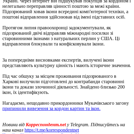
Україні. Через інтернет він підшукував покупців за кордоном і
нелегально переправляв цінності поштою за межі країни.
Підозрюваний ховав ікони всередині комп'ютерної техніки, а
поштові відправлення здійснював від імені підставних осіб.
Протягом липня правоохоронці задокументували, як
підозрюваний двічі відправляв міжнародні посилки зі
старовинними іконами з натуральних перлин у США. Ці
відправлення блокували та конфісковували ікони.
За попередніми висновками експертів, вилучені ікони
представляють культурну цінність і мають історичне значення.
Під час обшуку за місцем проживання підозрюваного в
Харкові вилучили підготовлені до контрабанди старовинні
ікони та докази злочинної діяльності. Знайдено близько 200
ікон, їх ідентифікують.
Нагадаємо, нещодавно прикордонники Мукачівського загону
припинили вивезення за кордон картин та ікон.
Новини від
Корреспондент.net
у Telegram. Підписуйтесь на
наш канал
https://t.me/korrespondentnet