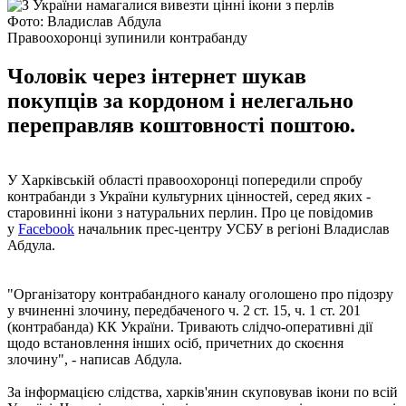
Фото: Владислав Абдула
Правоохоронці зупинили контрабанду
Чоловік через інтернет шукав
покупців за кордоном і нелегально
переправляв коштовності поштою.
У Харківській області правоохоронці попередили спробу
контрабанди з України культурних цінностей, серед яких -
старовинні ікони з натуральних перлин. Про це повідомив
у
Facebook
начальник прес-центру УСБУ в регіоні Владислав
Абдула.
"Організатору контрабандного каналу оголошено про підозру
у вчиненні злочину, передбаченого ч. 2 ст. 15, ч. 1 ст. 201
(контрабанда) КК України. Тривають слідчо-оперативні дії
щодо встановлення інших осіб, причетних до скоєння
злочину", - написав Абдула.
За інформацією слідства, харків'янин скуповував ікони по всій