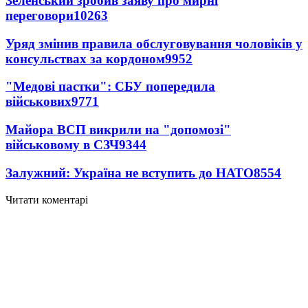
Зеленський зробив заяву про мирні
переговори
10263
Уряд змінив правила обслуговування чоловіків у
консульствах за кордоном
9952
"Медові пастки": СБУ попередила
військових
9771
Майора ВСП викрили на "допомозі"
військовому в СЗЧ
9344
Залужний: Україна не вступить до НАТО
8554
Читати коментарі