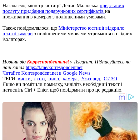
Нагадаємо, міністр юстиції Денис Малюська
представив
послугу придбання подарункових сертифікатів
на
проживання в камерах з поліпшеними умовами.
Також повідомлялося, що
Міністерство юстиції відкрило
платні камери
з поліпшеними умовами утримання в слідчих
ізоляторах.
Новини від
Корреспондент.net
у Telegram. Підписуйтесь на
наш канал
https://t.me/korrespondentnet
Читайте Korrespondent.net в Google News
ТЕГИ:
виски
,
фото
,
пиво
,
камера
,
Ужгород
,
СИЗО
Якщо ви помітили помилку, виділіть необхідний текст і
натисніть Ctrl + Enter, щоб повідомити про це редакцію.