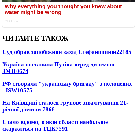
ЧИТАЙТЕ ТАКОЖ
Суд обрав запобіжний захід Стефанішиній
22185
Україна поставила Путіна перед дилемою -
ЗМІ
10674
РФ створила "українську бригаду" з полонених
- ISW
10575
На Київщині сталося групове зґвалтування 21-
річної дівчини
7868
Стало відомо, в якій області найбільше
скаржаться на ТЦК
7591