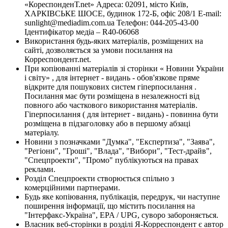
«КореспонденТ.net» Адреса: 02091, місто Київ,
ХАРКІВСЬКЕ ШОСЕ, будинок 172-Б, офіс 208/1 E-mail:
sunlight@mediadim.com.ua
Телефон: 044-205-43-00
Ідентифікатор медіа – R40-06068
Використання будь-яких матеріалів, розміщених на
сайті, дозволяється за умови посилання на
Корреспондент.net.
При копіюванні матеріалів зі сторінки « Новини України
і світу» , для інтернет - видань - обов'язкове пряме
відкрите для пошукових систем гіперпосилання .
Посилання має бути розміщена в незалежності від
повного або часткового використання матеріалів.
Гіперпосилання ( для інтернет - видань) - повинна бути
розміщена в підзаголовку або в першому абзаці
матеріалу.
Новини з позначками "Думка", "Експертиза", "Заява",
"Регіони", "Гроші", "Влада", "Вибори", "Тест-драйв",
"Спецпроекти", "Промо" публікуються на правах
реклами.
Розділ Спецпроекти створюється спільно з
комерційними партнерами.
Будь яке копіювання, публікація, передрук, чи наступне
поширення інформації, що містить посилання на
"Інтерфакс-Україна", EPA / UPG, суворо забороняється.
Власник веб-сторінки в розділі Я-Корреспондент є автор