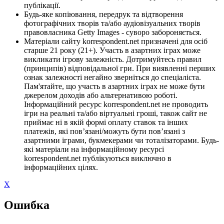
публікації.
Будь-яке копіювання, передрук та відтворення
фотографічних творів та/або аудіовізуальних творів
правовласника Getty Images - суворо забороняється.
Матеріали сайту korrespondent.net призначені для осіб
старше 21 року (21+). Участь в азартних іграх може
викликати ігрову залежність. Дотримуйтесь правил
(принципів) відповідальної гри. При виявленні перших
ознак залежності негайно зверніться до спеціаліста.
Пам'ятайте, що участь в азартних іграх не може бути
джерелом доходів або альтернативою роботі.
Інформаційний ресурс korrespondent.net не проводить
ігри на реальні та/або віртуальні гроші, також сайт не
приймає ні в якій формі оплату ставок та інших
платежів, які пов’язані/можуть бути пов’язані з
азартними іграми, букмекерами чи тоталізаторами. Будь-
які матеріали на інформаційному ресурсі
korrespondent.net публікуються виключно в
інформаційних цілях.
X
Ошибка