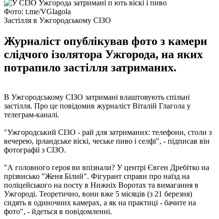
Фото: t.me/VGlagola
Застілля в Ужгородському СІЗО
Журналіст опублікував фото з камери
слідчого ізолятора Ужгорода, на яких
потрапило застілля затриманих.
В Ужгородському СІЗО затримані влаштовують спільні
застілля. Про це повідомив журналіст Віталій Глагола у
телеграм-каналі.
"Ужгородський СІЗО - рай для затриманих: телефони, столи з
вечерею, ірландське віскі, чеське пиво і селфі", - підписав він
фотографії з СІЗО.
"А головного героя ви впізнали? У центрі Євген Дребітко на
прізвисько "Женя Білий". Фігурант справи про наїзд на
поліцейського на посту в Нижніх Воротах та вимагання в
Ужгороді. Теоретично, вони вже 5 місяців (з 21 березня)
сидять в одиночних камерах, а як на практиці - бачите на
фото", - йдеться в повідомленні.