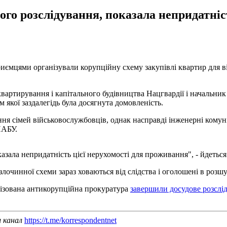
ого розслідування, показала непридатніс
иємцями організували корупційну схему закупівлі квартир для в
вартирування і капітального будівництва Нацгвардії і начальник
м якої заздалегідь була досягнута домовленість.
ння сімей військовослужбовців, однак насправді інженерні комун
НАБУ.
азала непридатність цієї нерухомості для проживання", - йдеться
 злочинної схеми зараз ховаються від слідства і оголошені в роз
лізована антикорупційна прокуратура
завершили досудове розслі
ш канал
https://t.me/korrespondentnet