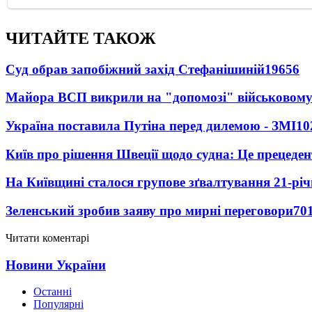
ЧИТАЙТЕ ТАКОЖ
Суд обрав запобіжний захід Стефанішиній
19656
Майора ВСП викрили на "допомозі" військовому
Україна поставила Путіна перед дилемою - ЗМІ
10
Київ про рішення Швеції щодо судна: Це прецеден
На Київщині сталося групове зґвалтування 21-річ
Зеленський зробив заяву про мирні переговори
70
Читати коментарі
Новини України
Останні
Популярні