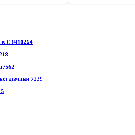
 в СЗЧ
10264
218
т
7562
ної дівчини
7239
15