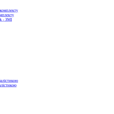
омплекту
k - ЗМІ
балістикою