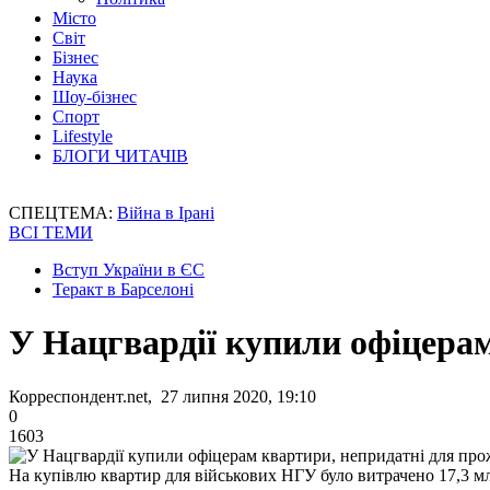
Місто
Світ
Бізнес
Наука
Шоу-бізнес
Спорт
Lifestyle
БЛОГИ ЧИТАЧІВ
СПЕЦТЕМА:
Війна в Ірані
ВСІ ТЕМИ
Вступ України в ЄС
Теракт в Барселоні
У Нацгвардії купили офіцера
Корреспондент.net, 27 липня 2020, 19:10
0
1603
На купівлю квартир для військових НГУ було витрачено 17,3 