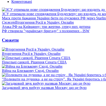
Коментовані
ЗСУ отримали нове спорядження Бундесверу: що входить до к
Маск проти бажання України бити по пускових РФ через Starlin
Сюжет
Вторгнення Росії в Україну. Онлайн
Атака РФ на Київщину: три жертви, серед них дитина
РФ створила "українську бригаду" з полонених - ISW
Сюжети
Вторгнення Росії в Україну. Онлайн
Пекельні санкції. Рішення Сената США
Війна на Близькому Сході. Онлайн
"Полювати на лучника, а не на стрілу". Як Україні боротись з 
Загадковий звук вибуху налякав Москву: що це було