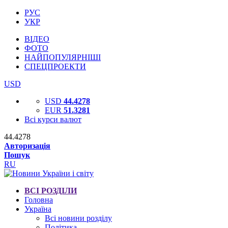
РУС
УКР
ВІДЕО
ФОТО
НАЙПОПУЛЯРНІШІ
СПЕЦПРОЕКТИ
USD
USD
44.4278
EUR
51.3281
Всі курси валют
44.4278
Авторизація
Пошук
RU
ВСІ РОЗДІЛИ
Головна
Україна
Всі новини розділу
Політика