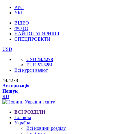
РУС
УКР
ВІДЕО
ФОТО
НАЙПОПУЛЯРНІШІ
СПЕЦПРОЕКТИ
USD
USD
44.4278
EUR
51.3281
Всі курси валют
44.4278
Авторизація
Пошук
RU
ВСІ РОЗДІЛИ
Головна
Україна
Всі новини розділу
Політика