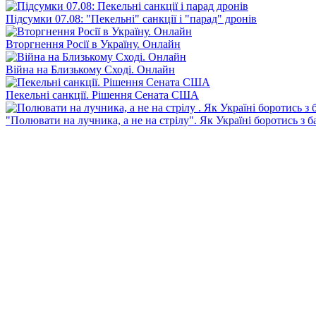
Підсумки 07.08: "Пекельні" санкції і "парад" дронів
Вторгнення Росії в Україну. Онлайн
Війна на Близькому Сході. Онлайн
Пекельні санкції. Рішення Сената США
"Полювати на лучника, а не на стрілу". Як Україні боротись з 