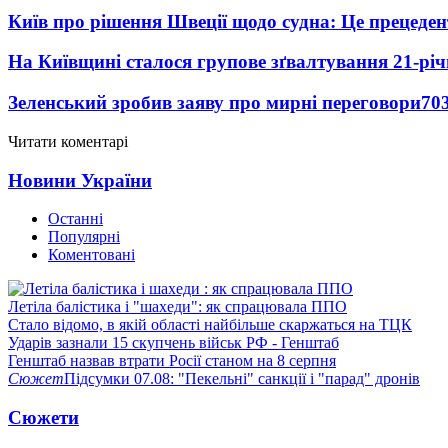
Київ про рішення Швеції щодо судна: Це прецеден
На Київщині сталося групове зґвалтування 21-річ
Зеленський зробив заяву про мирні переговори
70
Читати коментарі
Новини України
Останні
Популярні
Коментовані
Летіла балістика і "шахеди": як спрацювала ППО
Стало відомо, в якій області найбільше скаржаться на ТЦК
Ударів зазнали 15 скупчень військ РФ - Генштаб
Генштаб назвав втрати Росії станом на 8 серпня
Сюжет
Підсумки 07.08: "Пекельні" санкції і "парад" дронів
Сюжети