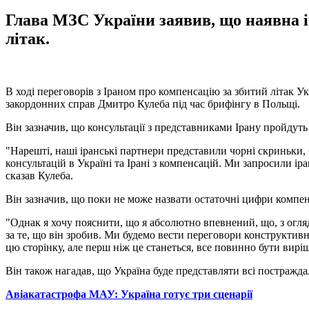
Глава МЗС України заявив, що наявна і
літак.
В ході переговорів з Іраном про компенсацію за збитий літак У
закордонних справ Дмитро Кулеба під час брифінгу в Польщі.
Він зазначив, що консультації з представниками Ірану пройдуть
"Нарешті, наші іранські партнери представили чорні скриньки, 
консультацій в Україні та Ірані з компенсацій. Ми запросили і
сказав Кулеба.
Він зазначив, що поки не може назвати остаточні цифри компенса
"Однак я хочу пояснити, що я абсолютно впевнений, що, з огляд
за те, що він зробив. Ми будемо вести переговори конструктив
цю сторінку, але перш ніж це станеться, все повинно бути виріш
Він також нагадав, що Україна буде представляти всі постражда
Авіакатастрофа МАУ: Україна готує три сценарії