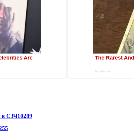
 в СЗЧ
10289
255