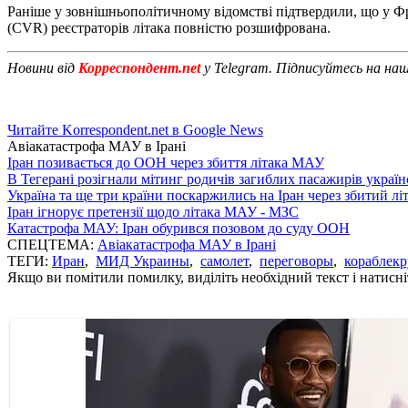
Раніше у зовнішньополітичному відомстві підтвердили, що у Ф
(CVR) реєстраторів літака повністю розшифрована.
Новини від
Корреспондент.net
у Telegram. Підписуйтесь на на
Читайте Korrespondent.net в Google News
Авіакатастрофа МАУ в Ірані
Іран позивається до ООН через збиття літака МАУ
В Тегерані розігнали мітинг родичів загиблих пасажирів україн
Україна та ще три країни поскаржились на Іран через збитий л
Іран ігнорує претензії щодо літака МАУ - МЗС
Катастрофа МАУ: Іран обурився позовом до суду ООН
СПЕЦТЕМА:
Авіакатастрофа МАУ в Ірані
ТЕГИ:
Иран
,
МИД Украины
,
самолет
,
переговоры
,
кораблек
Якщо ви помітили помилку, виділіть необхідний текст і натисніт