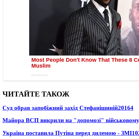
ЧИТАЙТЕ ТАКОЖ
Суд обрав запобіжний захід Стефанішиній
20164
Майора ВСП викрили на "допомозі" військовому
Україна поставила Путіна перед дилемою - ЗМІ
10