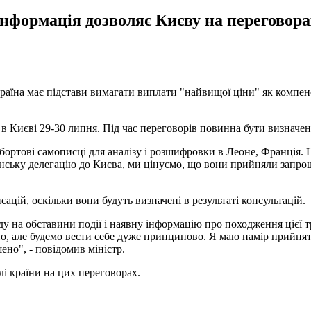
нформація дозволяє Києву на переговора
країна має підстави вимагати виплати "найвищої ціни" як компенс
 в Києві 29-30 липня. Під час переговорів повинна бути визначе
бортові самописці для аналізу і розшифровки в Леоне, Франція. 
ранську делегацію до Києва, ми цінуємо, що вони прийняли запрош
цій, оскільки вони будуть визначені в результаті консультацій.
у на обставини події і наявну інформацію про походження цієї тр
но, але будемо вести себе дуже принципово. Я маю намір прийнят
ено", - повідомив міністр.
лі країни на цих переговорах.