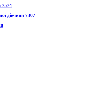
т
7574
ної дівчини
7307
30