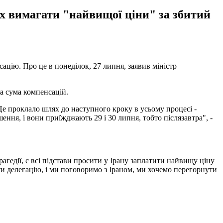
х вимагати "найвищої ціни" за збитий
ацію. Про це в понеділок, 27 липня, заявив міністр
на сума компенсацій.
Це проклало шлях до наступного кроку в усьому процесі -
ення, і вони приїжджають 29 і 30 липня, тобто післязавтра", -
агедії, є всі підстави просити у Ірану заплатити найвищу ціну
и делегацію, і ми поговоримо з Іраном, ми хочемо перегорнути