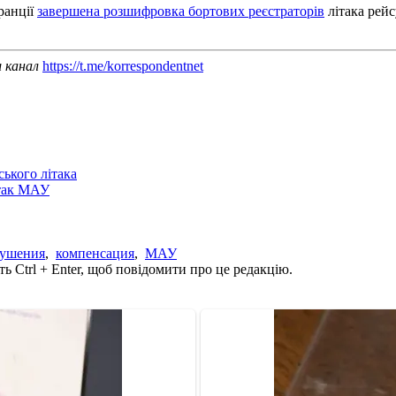
ранції
завершена розшифровка бортових реєстраторів
літака рейс
ш канал
https://t.me/korrespondentnet
ського літака
ітак МАУ
рушения
,
компенсация
,
МАУ
ь Ctrl + Enter, щоб повідомити про це редакцію.