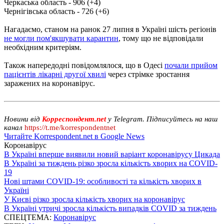
Черкаська область - 906 (+4)
Чернігівська область - 726 (+6)
Нагадаємо, станом на ранок 27 липня в Україні шість регіонів
не могли пом'якшувати карантин
, тому що не відповідали
необхідним критеріям.
Також напередодні повідомлялося, що в Одесі
почали прийом
пацієнтів лікарні другої хвилі
через стрімке зростання
заражених на коронавірус.
Новини від
Корреспондент.net
у Telegram. Підписуйтесь на наш
канал
https://t.me/korrespondentnet
Читайте Korrespondent.net в Google News
Коронавірус
В Україні вперше виявили новий варіант коронавірусу Цикада
В Україні за тиждень різко зросла кількість хворих на COVID-
19
Нові штами COVID-19: особливості та кількість хворих в
Україні
У Києві різко зросла кількість хворих на коронавірус
В Україні утричі зросла кількість випадків COVID за тиждень
СПЕЦТЕМА:
Коронавірус