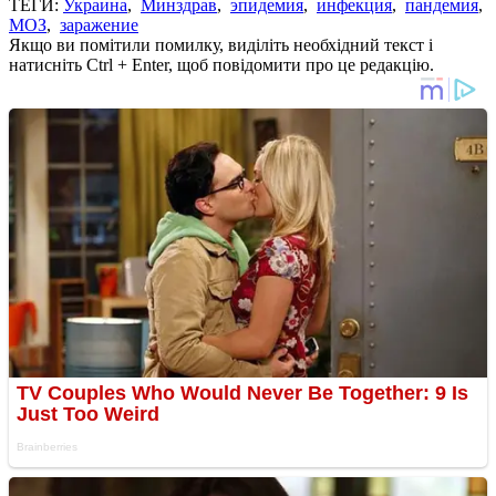
ТЕГИ:
Украина
,
Минздрав
,
эпидемия
,
инфекция
,
пандемия
,
МОЗ
,
заражение
Якщо ви помітили помилку, виділіть необхідний текст і
натисніть Ctrl + Enter, щоб повідомити про це редакцію.