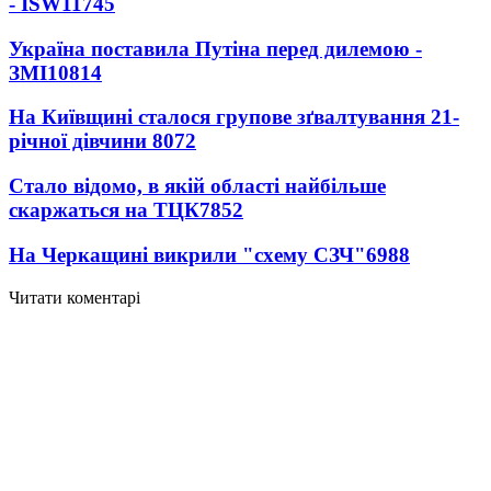
- ISW
11745
Україна поставила Путіна перед дилемою -
ЗМІ
10814
На Київщині сталося групове зґвалтування 21-
річної дівчини
8072
Стало відомо, в якій області найбільше
скаржаться на ТЦК
7852
На Черкащині викрили "схему СЗЧ"
6988
Читати коментарі