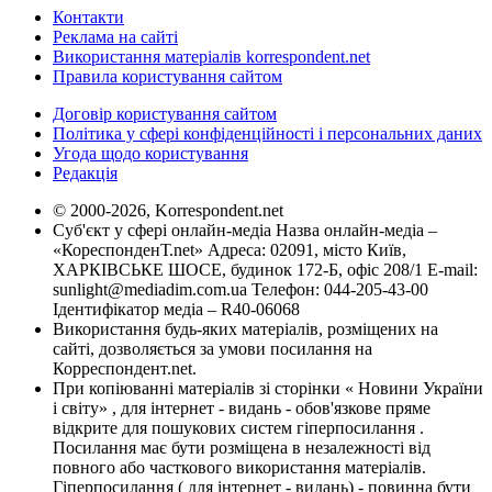
Контакти
Реклама на сайті
Використання матеріалів korrespondent.net
Правила користування сайтом
Договір користування сайтом
Політика у сфері конфіденційності і персональних даних
Угода щодо користування
Редакція
© 2000-2026, Korrespondent.net
Суб'єкт у сфері онлайн-медіа Назва онлайн-медіа –
«КореспонденТ.net» Адреса: 02091, місто Київ,
ХАРКІВСЬКЕ ШОСЕ, будинок 172-Б, офіс 208/1 E-mail:
sunlight@mediadim.com.ua
Телефон: 044-205-43-00
Ідентифікатор медіа – R40-06068
Використання будь-яких матеріалів, розміщених на
сайті, дозволяється за умови посилання на
Корреспондент.net.
При копіюванні матеріалів зі сторінки « Новини України
і світу» , для інтернет - видань - обов'язкове пряме
відкрите для пошукових систем гіперпосилання .
Посилання має бути розміщена в незалежності від
повного або часткового використання матеріалів.
Гіперпосилання ( для інтернет - видань) - повинна бути