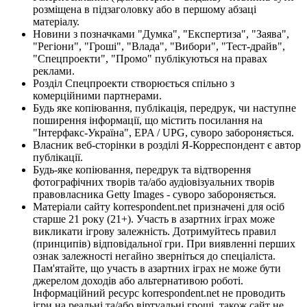
розміщена в підзаголовку або в першому абзаці
матеріалу.
Новини з позначками "Думка", "Експертиза", "Заява",
"Регіони", "Гроші", "Влада", "Вибори", "Тест-драйв",
"Спецпроекти", "Промо" публікуються на правах
реклами.
Розділ Спецпроекти створюється спільно з
комерційними партнерами.
Будь яке копіювання, публікація, передрук, чи наступне
поширення інформації, що містить посилання на
"Інтерфакс-Україна", EPA / UPG, суворо забороняється.
Власник веб-сторінки в розділі Я-Корреспондент є автор
публікації.
Будь-яке копіювання, передрук та відтворення
фотографічних творів та/або аудіовізуальних творів
правовласника Getty Images - суворо забороняється.
Матеріали сайту korrespondent.net призначені для осіб
старше 21 року (21+). Участь в азартних іграх може
викликати ігрову залежність. Дотримуйтесь правил
(принципів) відповідальної гри. При виявленні перших
ознак залежності негайно зверніться до спеціаліста.
Пам'ятайте, що участь в азартних іграх не може бути
джерелом доходів або альтернативою роботі.
Інформаційний ресурс korrespondent.net не проводить
ігри на реальні та/або віртуальні гроші, також сайт не