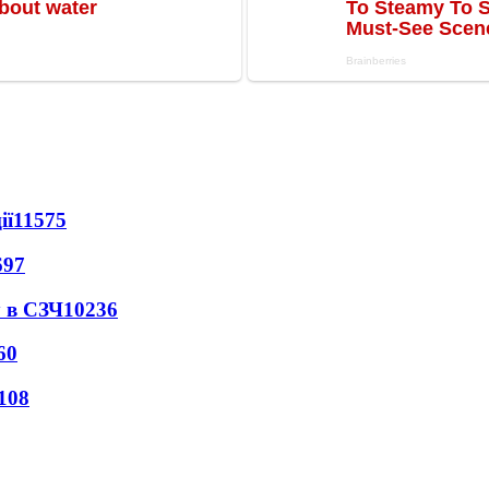
ії
11575
697
 в СЗЧ
10236
60
108