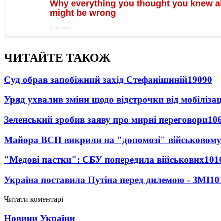
ЧИТАЙТЕ ТАКОЖ
Суд обрав запобіжний захід Стефанішиній
19090
Уряд ухвалив зміни щодо відстрочки від мобілізац
Зеленський зробив заяву про мирні переговори
10
Майора ВСП викрили на "допомозі" військовому
"Медові пастки": СБУ попередила військових
101
Україна поставила Путіна перед дилемою - ЗМІ
10
Читати коментарі
Новини України