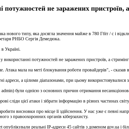
і потужностей не заражених пристроїв, а
така нового типу, яка досягла значення майже в 780 Гбіт / с і відк
ретаря РНБО Сергія Демедюка.
 в Україні.
 у використанні потужностей не заражених пристроїв, а стримінг
. Атака мала на меті блокування роботи провайдерів", - сказав в
ні адреси, а цілими діапазонами, при цьому використовувалися з
d: admin) були однією з основних причин отримання несанкціонова
 сліди цієї атаки і зібрати інформацію в різних частинах світу, 
робити висновки про місце її здійснення. У нас уже є певні нап
ного з правоохоронних органів кіберзахисту.
t опублікували реальні IP-адреси 45 сайтів з доменом gov.ua і бі