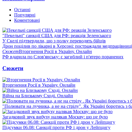
Останні
Популярні
Коментовані
"Пекельні" санкції США для РФ: реакція Зеленського
У Скелі підтвердили, що з полку переводять бійців
Дрон поцілив по лікарні в Херсоні: постраждали медпрацівниц
Сюжет
Вторгнення Росії в Україну. Онлайн
РФ вдарила по Слов'янську: є загиблий і п'ятеро поранених
Сюжети
Вторгнення Росії в Україну. Онлайн
Війна на Близькому Сході. Онлайн
"Полювати на лучника, а не на стрілу". Як Україні боротись з 
Загадковий звук вибуху налякав Москву: що це було
Підсумки 06.08: Санкції проти РФ і дрон у Лейпцигу