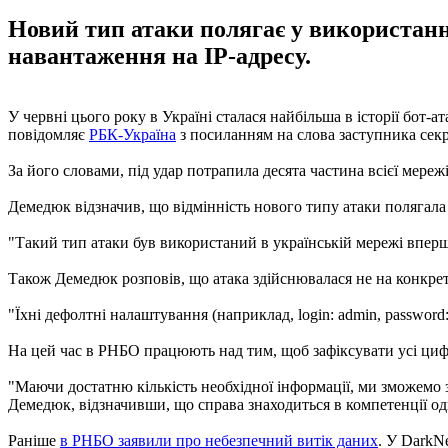
Новий тип атаки полягає у використанн
навантаження на IP-адресу.
У червні цього року в Україні сталася найбільша в історії бот-а
повідомляє
РБК-Україна
з посиланням на слова заступника сек
За його словами, під удар потрапила десята частина всієї мережі
Демедюк відзначив, що відмінність нового типу атаки полягала
"Такий тип атаки був використаний в українській мережі вперше
Також Демедюк розповів, що атака здійснювалася не на конкрет
"Їхні дефолтні налаштування (наприклад, login: admin, passwor
На цей час в РНБО працюють над тим, щоб зафіксувати усі цифрові
"Маючи достатню кількість необхідної інформації, ми зможемо з
Демедюк, відзначивши, що справа знаходиться в компетенції од
Раніше
в РНБО заявили про небезпечний витік даних
. У DarkNe