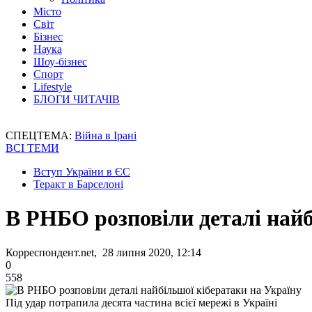
Місто
Світ
Бізнес
Наука
Шоу-бізнес
Спорт
Lifestyle
БЛОГИ ЧИТАЧІВ
СПЕЦТЕМА:
Війна в Ірані
ВСІ ТЕМИ
Вступ України в ЄС
Теракт в Барселоні
В РНБО розповіли деталі найб
Корреспондент.net, 28 липня 2020, 12:14
0
558
Під удар потрапила десята частина всієї мережі в Україні