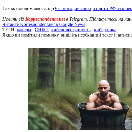
Також повідомлялося, що
ЄС погодив санкції проти РФ за кібе
Новини від
Корреспондент.net
в Telegram. Підписуйтесь на на
Читайте Korrespondent.net в Google News
ТЕГИ:
хакеры
,
СНБО
,
киберпреступность
,
кибератака
Якщо ви помітили помилку, виділіть необхідний текст і натисніт