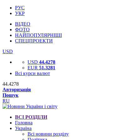
РУС
УКР
ВІДЕО
ФОТО
НАЙПОПУЛЯРНІШІ
СПЕЦПРОЕКТИ
USD
USD
44.4278
EUR
51.3281
Всі курси валют
44.4278
Авторизація
Пошук
RU
ВСІ РОЗДІЛИ
Головна
Україна
Всі новини розділу
Політика