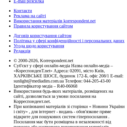
E-mail розсилка
Контакти
Реклама на сайті
Використання матеріалів korrespondent.net
Правила користування сайтом
Договір користування сайтом
Політика у сфері конфіденційності і персональних даних
Угода щодо користування
Редакція
© 2000-2026, Korrespondent.net
Суб'єкт у сфері онлайн-медіа Назва онлайн-медіа –
«КореспонденТ.net» Адреса: 02091, місто Київ,
ХАРКІВСЬКЕ ШОСЕ, будинок 172-Б, офіс 208/1 E-mail:
sunlight@mediadim.com.ua
Телефон: 044-205-43-00
Ідентифікатор медіа – R40-06068
Використання будь-яких матеріалів, розміщених на
сайті, дозволяється за умови посилання на
Корреспондент.net.
При копіюванні матеріалів зі сторінки « Новини України
і світу» , для інтернет - видань - обов'язкове пряме
відкрите для пошукових систем гіперпосилання .
Посилання має бути розміщена в незалежності від
повного або часткового використання матеріалів.