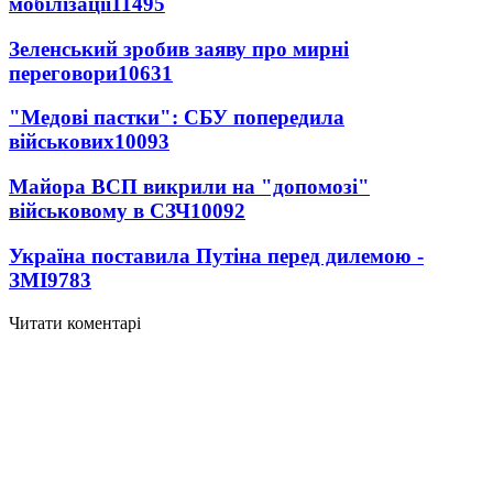
мобілізації
11495
Зеленський зробив заяву про мирні
переговори
10631
"Медові пастки": СБУ попередила
військових
10093
Майора ВСП викрили на "допомозі"
військовому в СЗЧ
10092
Україна поставила Путіна перед дилемою -
ЗМІ
9783
Читати коментарі