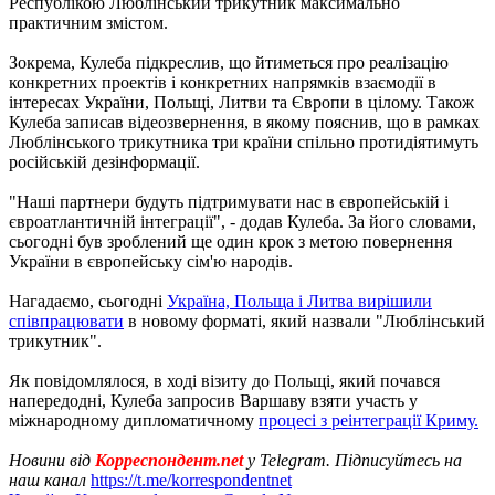
Республікою Люблінський трикутник максимально
практичним змістом.
Зокрема, Кулеба підкреслив, що йтиметься про реалізацію
конкретних проектів і конкретних напрямків взаємодії в
інтересах України, Польщі, Литви та Європи в цілому. Також
Кулеба записав відеозвернення, в якому пояснив, що в рамках
Люблінського трикутника три країни спільно протидіятимуть
російській дезінформації.
"Наші партнери будуть підтримувати нас в європейській і
євроатлантичній інтеграції", - додав Кулеба. За його словами,
сьогодні був зроблений ще один крок з метою повернення
України в європейську сім'ю народів.
Нагадаємо, сьогодні
Україна, Польща і Литва вирішили
співпрацювати
в новому форматі, який назвали "Люблінський
трикутник".
Як повідомлялося, в ході візиту до Польщі, який почався
напередодні, Кулеба запросив Варшаву взяти участь у
міжнародному дипломатичному
процесі з реінтеграції Криму.
Новини від
Корреспондент.net
у Telegram. Підписуйтесь на
наш канал
https://t.me/korrespondentnet