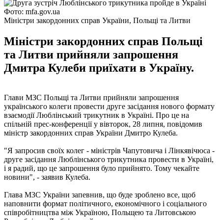
Фото: mfa.gov.ua
Міністри закордонних справ України, Польщі та Литви
Міністри закордонних справ Польщі
та Литви прийняли запрошення
Дмитра Кулеби приїхати в Україну.
Глави МЗС Польщі та Литви прийняли запрошення
українського колеги провести друге засідання нового формату
взаємодії Люблінський трикутник в Україні. Про це на
спільній прес-конференції у вівторок, 28 липня, повідомив
міністр закордонних справ України Дмитро Кулеба.
"Я запросив своїх колег - міністрів Чапутовича і Лінкявічюса -
друге засідання Люблінського трикутника провести в Україні,
і я радий, що це запрошення було прийнято. Тому чекайте
новини", - заявив Кулеба.
Глава МЗС України запевнив, що буде зроблено все, щоб
наповнити формат політичного, економічного і соціального
співробітництва між Україною, Польщею та Литовською