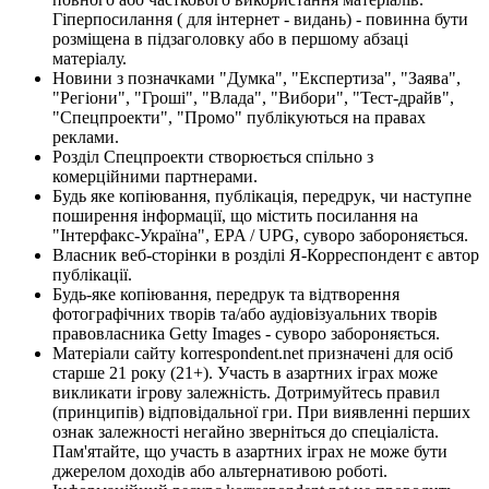
Гіперпосилання ( для інтернет - видань) - повинна бути
розміщена в підзаголовку або в першому абзаці
матеріалу.
Новини з позначками "Думка", "Експертиза", "Заява",
"Регіони", "Гроші", "Влада", "Вибори", "Тест-драйв",
"Спецпроекти", "Промо" публікуються на правах
реклами.
Розділ Спецпроекти створюється спільно з
комерційними партнерами.
Будь яке копіювання, публікація, передрук, чи наступне
поширення інформації, що містить посилання на
"Інтерфакс-Україна", EPA / UPG, суворо забороняється.
Власник веб-сторінки в розділі Я-Корреспондент є автор
публікації.
Будь-яке копіювання, передрук та відтворення
фотографічних творів та/або аудіовізуальних творів
правовласника Getty Images - суворо забороняється.
Матеріали сайту korrespondent.net призначені для осіб
старше 21 року (21+). Участь в азартних іграх може
викликати ігрову залежність. Дотримуйтесь правил
(принципів) відповідальної гри. При виявленні перших
ознак залежності негайно зверніться до спеціаліста.
Пам'ятайте, що участь в азартних іграх не може бути
джерелом доходів або альтернативою роботі.