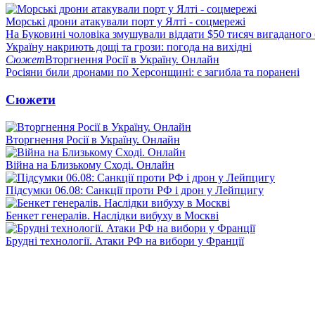
Морські дрони атакували порт у Ялті - соцмережі
На Буковині чоловіка змушували віддати $50 тисяч вигаданого
Україну накриють дощі та грози: погода на вихідні
Сюжет
Вторгнення Росії в Україну. Онлайн
Росіяни били дронами по Херсонщині: є загибла та поранені
Сюжети
Вторгнення Росії в Україну. Онлайн
Війна на Близькому Сході. Онлайн
Підсумки 06.08: Санкції проти РФ і дрон у Лейпцигу
Бенкет генералів. Наслідки вибуху в Москві
Брудні технології. Атаки РФ на вибори у Франції