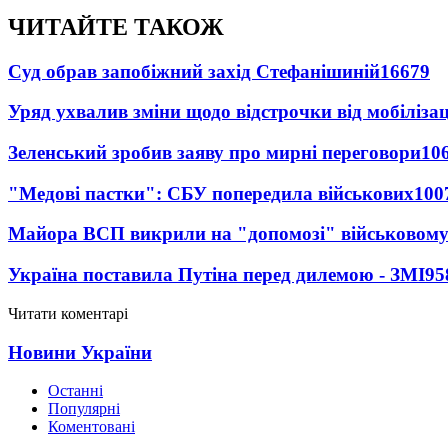
ЧИТАЙТЕ ТАКОЖ
Суд обрав запобіжний захід Стефанішиній
16679
Уряд ухвалив зміни щодо відстрочки від мобілізац
Зеленський зробив заяву про мирні переговори
10
"Медові пастки": СБУ попередила військових
100
Майора ВСП викрили на "допомозі" військовому
Україна поставила Путіна перед дилемою - ЗМІ
95
Читати коментарі
Новини України
Останні
Популярні
Коментовані