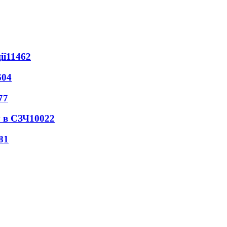
ії
11462
604
77
 в СЗЧ
10022
81