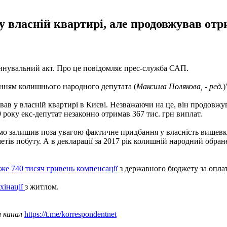
 у власній квартирі, але продовжував от
нувальний акт. Про це повідомляє прес-служба САП.
енням колишнього народного депутата (
Максима Полякова, - ред.
)
вав у власній квартирі в Києві. Незважаючи на це, він продовжу
9 року екс-депутат незаконно отримав 367 тис. грн виплат.
домо залишив поза увагою фактичне придбання у власність вищевказ
тів побуту. А в декларації за 2017 рік колишній народний обранец
же 740 тисяч гривень компенсації
з державного бюджету за опла
хінації
з житлом.
ш канал
https://t.me/korrespondentnet