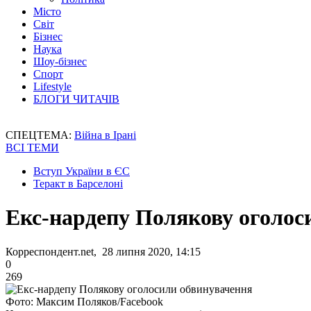
Місто
Світ
Бізнес
Наука
Шоу-бізнес
Спорт
Lifestyle
БЛОГИ ЧИТАЧІВ
СПЕЦТЕМА:
Війна в Ірані
ВСІ ТЕМИ
Вступ України в ЄС
Теракт в Барселоні
Екс-нардепу Полякову оголос
Корреспондент.net, 28 липня 2020, 14:15
0
269
Фото: Максим Поляков/Facebook