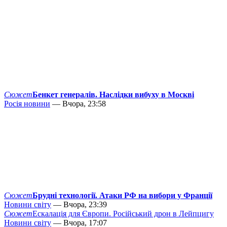
Сюжет
Бенкет генералів. Наслідки вибуху в Москві
Росія новини
— Вчора, 23:58
Сюжет
Брудні технології. Атаки РФ на вибори у Франції
Новини світу
— Вчора, 23:39
Сюжет
Ескалація для Європи. Російський дрон в Лейпцигу
Новини світу
— Вчора, 17:07