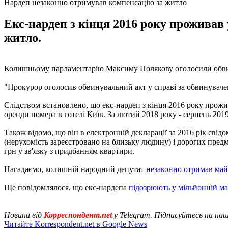
Нардеп незаконно отримував компенсацію за житло
Екс-нардеп з кінця 2016 року проживав
житло.
Колишньому парламентарію Максиму Полякову оголосили обви
"Прокурор оголосив обвинувальний акт у справі за обвинувач
Слідством встановлено, що екс-нардеп з кінця 2016 року прожи
оренди номера в готелі Київ. За лютий 2018 року - серпень 201
Також відомо, що він в електронній декларації за 2016 рік сві
(нерухомість зареєстровано на близьку людину) і дорогих предме
грн у зв'язку з придбанням квартири.
Нагадаємо, колишній народний депутат
незаконно отримав май
Ще повідомлялося, що екс-нардепа
підозрюють у мільйонній ма
Новини від
Корреспондент.net
у Telegram. Підписуйтесь на на
Читайте Korrespondent.net в Google News