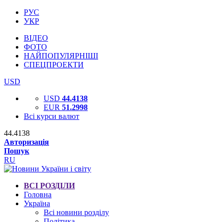
РУС
УКР
ВІДЕО
ФОТО
НАЙПОПУЛЯРНІШІ
СПЕЦПРОЕКТИ
USD
USD
44.4138
EUR
51.2998
Всі курси валют
44.4138
Авторизація
Пошук
RU
ВСІ РОЗДІЛИ
Головна
Україна
Всі новини розділу
Політика