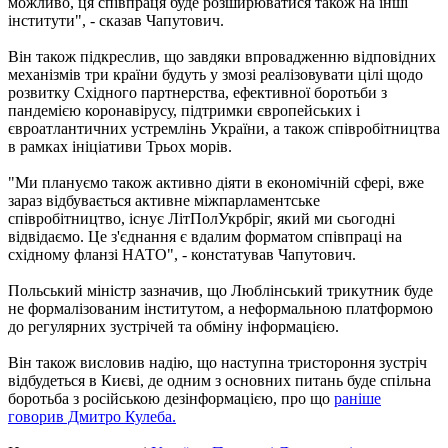
можливо, ця співпраця буде розширюватися також на інші
інститути", - сказав Чапутович.
Він також підкреслив, що завдяки впровадженню відповідних
механізмів три країни будуть у змозі реалізовувати цілі щодо
розвитку Східного партнерства, ефективної боротьби з
пандемією коронавірусу, підтримки європейських і
євроатлантичних устремлінь України, а також співробітництва
в рамках ініціативи Трьох морів.
"Ми плануємо також активно діяти в економічній сфері, вже
зараз відбувається активне міжпарламентське
співробітництво, існує ЛітПолУкрбріг, який ми сьогодні
відвідаємо. Це з'єднання є вдалим форматом співпраці на
східному фланзі НАТО", - констатував Чапутович.
Польський міністр зазначив, що Люблінський трикутник буде
не формалізованим інститутом, а неформальною платформою
до регулярних зустрічей та обміну інформацією.
Він також висловив надію, що наступна тристороння зустріч
відбудеться в Києві, де одним з основних питань буде спільна
боротьба з російською дезінформацією, про що
раніше
говорив Дмитро Кулеба.