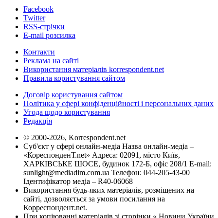
Facebook
Twitter
RSS-стрічки
E-mail розсилка
Контакти
Реклама на сайті
Використання матеріалів korrespondent.net
Правила користування сайтом
Договір користування сайтом
Політика у сфері конфіденційності і персональних даних
Угода щодо користування
Редакція
© 2000-2026, Korrespondent.net
Суб'єкт у сфері онлайн-медіа Назва онлайн-медіа –
«КореспонденТ.net» Адреса: 02091, місто Київ,
ХАРКІВСЬКЕ ШОСЕ, будинок 172-Б, офіс 208/1 E-mail:
sunlight@mediadim.com.ua
Телефон: 044-205-43-00
Ідентифікатор медіа – R40-06068
Використання будь-яких матеріалів, розміщених на
сайті, дозволяється за умови посилання на
Корреспондент.net.
При копіюванні матеріалів зі сторінки « Новини України