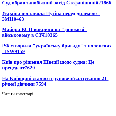
Суд обрав запобіжний захід Стефанішиній
21866
Україна поставила Путіна перед дилемою -
ЗМІ
10463
Майора ВСП викрили на "допомозі"
військовому в СЗЧ
10365
РФ створила "українську бригаду" з полонених
- ISW
9159
Київ про рішення Швеції щодо судна: Це
прецедент
7620
На Київщині сталося групове зґвалтування 21-
річної дівчини
7594
Читати коментарі