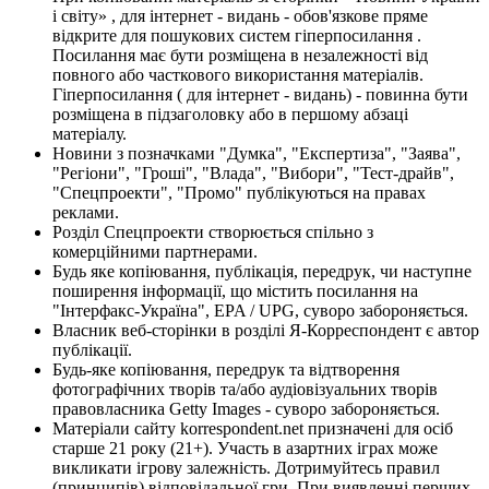
і світу» , для інтернет - видань - обов'язкове пряме
відкрите для пошукових систем гіперпосилання .
Посилання має бути розміщена в незалежності від
повного або часткового використання матеріалів.
Гіперпосилання ( для інтернет - видань) - повинна бути
розміщена в підзаголовку або в першому абзаці
матеріалу.
Новини з позначками "Думка", "Експертиза", "Заява",
"Регіони", "Гроші", "Влада", "Вибори", "Тест-драйв",
"Спецпроекти", "Промо" публікуються на правах
реклами.
Розділ Спецпроекти створюється спільно з
комерційними партнерами.
Будь яке копіювання, публікація, передрук, чи наступне
поширення інформації, що містить посилання на
"Інтерфакс-Україна", EPA / UPG, суворо забороняється.
Власник веб-сторінки в розділі Я-Корреспондент є автор
публікації.
Будь-яке копіювання, передрук та відтворення
фотографічних творів та/або аудіовізуальних творів
правовласника Getty Images - суворо забороняється.
Матеріали сайту korrespondent.net призначені для осіб
старше 21 року (21+). Участь в азартних іграх може
викликати ігрову залежність. Дотримуйтесь правил
(принципів) відповідальної гри. При виявленні перших