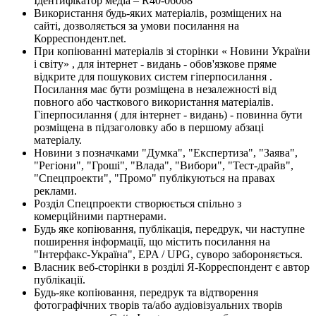
Ідентифікатор медіа – R40-06068
Використання будь-яких матеріалів, розміщених на
сайті, дозволяється за умови посилання на
Корреспондент.net.
При копіюванні матеріалів зі сторінки « Новини України
і світу» , для інтернет - видань - обов'язкове пряме
відкрите для пошукових систем гіперпосилання .
Посилання має бути розміщена в незалежності від
повного або часткового використання матеріалів.
Гіперпосилання ( для інтернет - видань) - повинна бути
розміщена в підзаголовку або в першому абзаці
матеріалу.
Новини з позначками "Думка", "Експертиза", "Заява",
"Регіони", "Гроші", "Влада", "Вибори", "Тест-драйв",
"Спецпроекти", "Промо" публікуються на правах
реклами.
Розділ Спецпроекти створюється спільно з
комерційними партнерами.
Будь яке копіювання, публікація, передрук, чи наступне
поширення інформації, що містить посилання на
"Інтерфакс-Україна", EPA / UPG, суворо забороняється.
Власник веб-сторінки в розділі Я-Корреспондент є автор
публікації.
Будь-яке копіювання, передрук та відтворення
фотографічних творів та/або аудіовізуальних творів