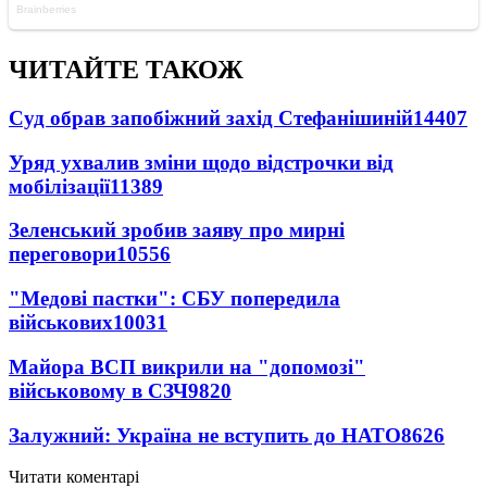
ЧИТАЙТЕ ТАКОЖ
Суд обрав запобіжний захід Стефанішиній
14407
Уряд ухвалив зміни щодо відстрочки від
мобілізації
11389
Зеленський зробив заяву про мирні
переговори
10556
"Медові пастки": СБУ попередила
військових
10031
Майора ВСП викрили на "допомозі"
військовому в СЗЧ
9820
Залужний: Україна не вступить до НАТО
8626
Читати коментарі