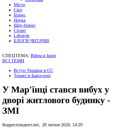
Місто
Світ
Бізнес
Наука
Шоу-бізнес
Спорт
Lifestyle
БЛОГИ ЧИТАЧІВ
СПЕЦТЕМА:
Війна в Ірані
ВСІ ТЕМИ
Вступ України в ЄС
Теракт в Барселоні
У Мар'їнці стався вибух у
дворі житлового будинку -
ЗМІ
Корреспондент.net, 28 липня 2020, 14:29