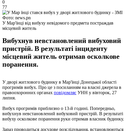
0
77
Фото: news.pn
У Мар'їнці від вибуху невідомого предмета постраждав
місцевий житель
Вибухнув невстановлений вибуховий
пристрій. В результаті інциденту
місцевий житель отримав осколкове
поранення.
У дворі житлового будинку в Мар'їнці Донецької області
прогримів вибух. Про це з посиланням на власні джерела в
правоохоронних органах
повідомляє
УНН у вівторок, 27
липня.
Вибух прогримів приблизно о 13-й годині. Попередньо,
вибухнув невстановлений вибуховий пристрій. В результаті
вибуху осколкове поранення руки отримав власник будинку.
Зараз проводиться досудове розслідування, встановлюються