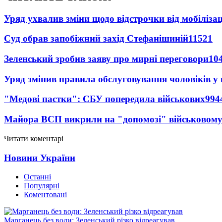
Уряд ухвалив зміни щодо відстрочки від мобілізац
Суд обрав запобіжний захід Стефанішиній
11521
Зеленський зробив заяву про мирні переговори
10
Уряд змінив правила обслуговування чоловіків у
"Медові пастки": СБУ попередила військових
994
Майора ВСП викрили на "допомозі" військовому
Читати коментарі
Новини України
Останні
Популярні
Коментовані
Марганець без води: Зеленський різко відреагував