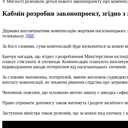
У Мін'юсті розповіли деталі нового законопроекту про компенс
Кабмін розробив законопроект, згідно з
Держава виплачуватиме компенсацію жертвам насильницьких зл
телеканалу
ДІМ
.
За його словами, сума компенсацій буде визначатися за кожен в
Банчук нагадав, що згідно з розробленим Міністерством юстиці
планує стягувати зі злочинця. Компенсацію планують виплачув
відшкодування шкоди потерпілим від насильницьких злочинів.
За словами чиновника, потерпілий, маючи висновок судмедекспе
виплату компенсації, не чекаючи рішення слідства про затрим
Чиновник пояснив, що основною метою закону є швидка і ефекти
Право отримати допомогу також матимуть і родичі загиблого вна
Заступник міністра також розповів, що за кожен вид злочину і 