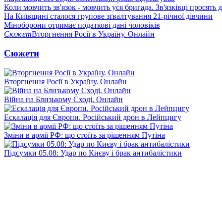
Коли мовчить зв'язок - мовчить уся бригада. Зв'язківці просять
На Київщині сталося групове зґвалтування 21-річної дівчини
Міноборони отримає податкові дані чоловіків
Сюжет
Вторгнення Росії в Україну. Онлайн
Сюжети
Вторгнення Росії в Україну. Онлайн
Війна на Близькому Сході. Онлайн
Ескалація для Європи. Російський дрон в Лейпцигу
Зміни в армії РФ: що стоїть за рішенням Путіна
Підсумки 05.08: Удар по Києву і брак антибалістики