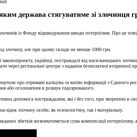
ації
 яким держава стягуватиме зі злочинця г
очинів із Фонду відшкодування шкоди потерпілим. Про це повід
ид злочину, але при цьому складе не менше 1000 грн.
ї законопроекту, українці, постраждалі від насильницьких злоч
ати через регіональні центри з надання безоплатної вторинної 
ртизи про отримані каліцтва та копію інформації з Єдиного реє
ання або оголошення в розшук підозрюваного.
вна допомога постраждалим, які і без того, при зверненні в си
слідок злочину особи, як психологічну, так і матеріальну.
завданих збитків визначатиметься сума компенсації потерпілому, 