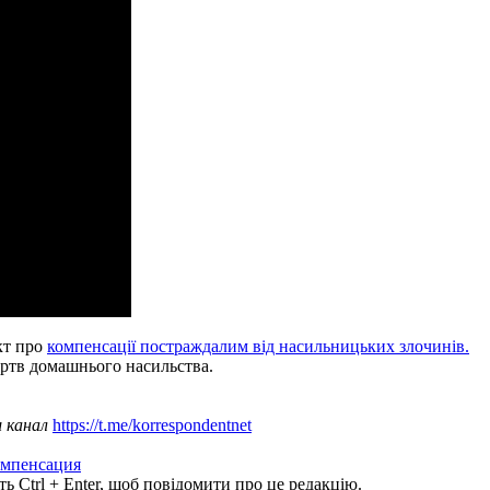
кт про
компенсації постраждалим від насильницьких злочинів.
ртв домашнього насильства.
ш канал
https://t.me/korrespondentnet
омпенсация
ь Ctrl + Enter, щоб повідомити про це редакцію.