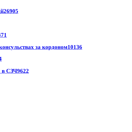
ії
26905
471
 консульствах за кордоном
10136
4
 в СЗЧ
9622