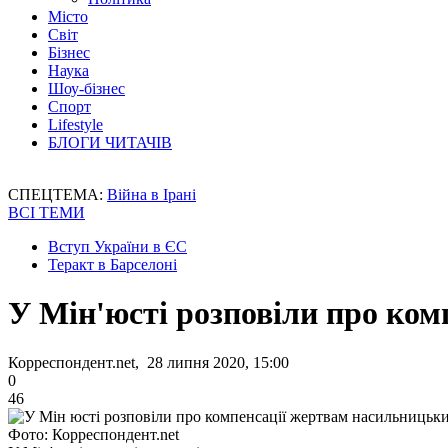
Місто
Світ
Бізнес
Наука
Шоу-бізнес
Спорт
Lifestyle
БЛОГИ ЧИТАЧІВ
СПЕЦТЕМА:
Війна в Ірані
ВСІ ТЕМИ
Вступ України в ЄС
Теракт в Барселоні
У Мін'юсті розповіли про ком
Корреспондент.net, 28 липня 2020, 15:00
0
46
Фото: Корреспондент.net