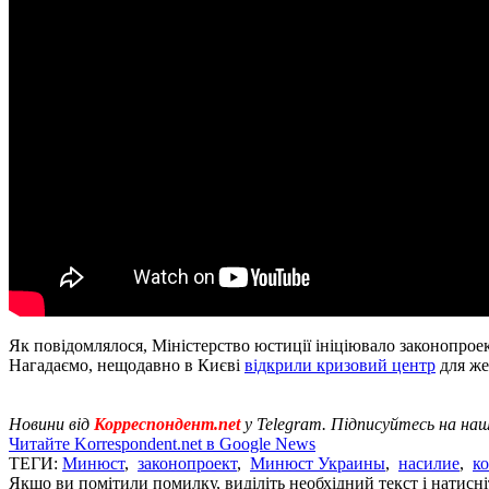
Як повідомлялося, Міністерство юстиції ініціювало законопрое
Нагадаємо, нещодавно в Києві
відкрили кризовий центр
для же
Новини від
Корреспондент.net
у Telegram. Підписуйтесь на на
Читайте Korrespondent.net в Google News
ТЕГИ:
Минюст
,
законопроект
,
Минюст Украины
,
насилие
,
к
Якщо ви помітили помилку, виділіть необхідний текст і натисніт