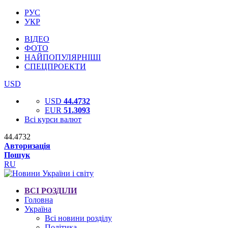
РУС
УКР
ВІДЕО
ФОТО
НАЙПОПУЛЯРНІШІ
СПЕЦПРОЕКТИ
USD
USD
44.4732
EUR
51.3093
Всі курси валют
44.4732
Авторизація
Пошук
RU
ВСІ РОЗДІЛИ
Головна
Україна
Всі новини розділу
Політика