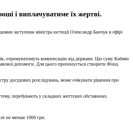
роші і виплачуватиме їх жертві.
омив заступник міністра юстиції Олександр Банчук в ефірі
инів, отримуватимуть компенсацію від держави. Цю суму Кабмін
правової допомоги. Для цього пропонується створити Фонд
стру досудових розслідувань, може очікувати рішення про
стему, перебувають у складних життєвих обставинах.
але не менше 1000 грн.