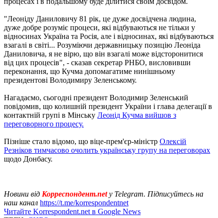
процесах і в подальшому буде ділитися своїм досвідом.
"Леоніду Даниловичу 81 рік, це дуже досвідчена людина,
дуже добре розуміє процеси, які відбуваються не тільки у
відносинах Україна та Росія, але і відносинах, які відбуваються
взагалі в світі... Розуміючи державницьку позицію Леоніда
Даниловича, я не вірю, що він взагалі може відсторонитися
від цих процесів", - сказав секретар РНБО, висловивши
переконання, що Кучма допомагатиме нинішньому
президентові Володимиру Зеленському.
Нагадаємо, сьогодні президент Володимир Зеленський
повідомив, що колишній президент України і глава делегації в
контактній групі в Мінську
Леонід Кучма вийшов з
переговорного процесу.
Пізніше стало відомо, що віце-прем'єр-міністр
Олексій
Резніков тимчасово очолить українську групу на переговорах
щодо Донбасу.
Новини від
Корреспондент.net
у Telegram. Підписуйтесь на
наш канал
https://t.me/korrespondentnet
Читайте Korrespondent.net в Google News