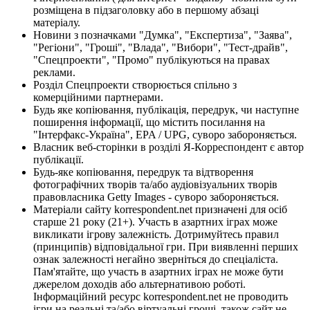
розміщена в підзаголовку або в першому абзаці
матеріалу.
Новини з позначками "Думка", "Експертиза", "Заява",
"Регіони", "Гроші", "Влада", "Вибори", "Тест-драйв",
"Спецпроекти", "Промо" публікуються на правах
реклами.
Розділ Спецпроекти створюється спільно з
комерційними партнерами.
Будь яке копіювання, публікація, передрук, чи наступне
поширення інформації, що містить посилання на
"Інтерфакс-Україна", EPA / UPG, суворо забороняється.
Власник веб-сторінки в розділі Я-Корреспондент є автор
публікації.
Будь-яке копіювання, передрук та відтворення
фотографічних творів та/або аудіовізуальних творів
правовласника Getty Images - суворо забороняється.
Матеріали сайту korrespondent.net призначені для осіб
старше 21 року (21+). Участь в азартних іграх може
викликати ігрову залежність. Дотримуйтесь правил
(принципів) відповідальної гри. При виявленні перших
ознак залежності негайно зверніться до спеціаліста.
Пам'ятайте, що участь в азартних іграх не може бути
джерелом доходів або альтернативою роботі.
Інформаційний ресурс korrespondent.net не проводить
ігри на реальні та/або віртуальні гроші, також сайт не