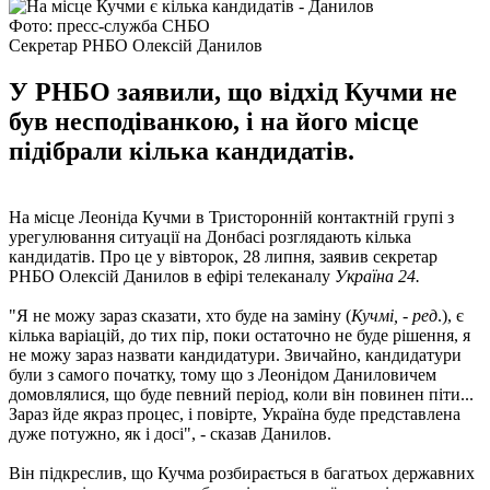
Фото: пресс-служба СНБО
Секретар РНБО Олексій Данилов
У РНБО заявили, що відхід Кучми не
був несподіванкою, і на його місце
підібрали кілька кандидатів.
На місце Леоніда Кучми в Тристоронній контактній групі з
урегулювання ситуації на Донбасі розглядають кілька
кандидатів. Про це у вівторок, 28 липня, заявив секретар
РНБО Олексій Данилов в ефірі телеканалу
Україна 24.
"Я не можу зараз сказати, хто буде на заміну (
Кучмі, - ред
.), є
кілька варіацій, до тих пір, поки остаточно не буде рішення, я
не можу зараз назвати кандидатури. Звичайно, кандидатури
були з самого початку, тому що з Леонідом Даниловичем
домовлялися, що буде певний період, коли він повинен піти...
Зараз йде якраз процес, і повірте, Україна буде представлена ​​
дуже потужно, як і досі", - сказав Данилов.
Він підкреслив, що Кучма розбирається в багатьох державних