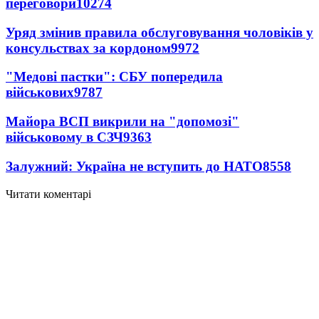
переговори
10274
Уряд змінив правила обслуговування чоловіків у
консульствах за кордоном
9972
"Медові пастки": СБУ попередила
військових
9787
Майора ВСП викрили на "допомозі"
військовому в СЗЧ
9363
Залужний: Україна не вступить до НАТО
8558
Читати коментарі