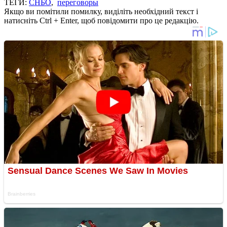
ТЕГИ:
СНБО
,
переговоры
Якщо ви помітили помилку, виділіть необхідний текст і
натисніть Ctrl + Enter, щоб повідомити про це редакцію.