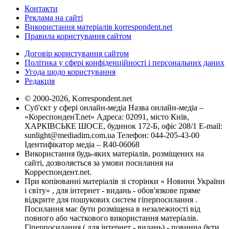
Контакти
Реклама на сайті
Використання матеріалів korrespondent.net
Правила користування сайтом
Договір користування сайтом
Політика у сфері конфіденційності і персональних даних
Угода щодо користування
Редакція
© 2000-2026, Korrespondent.net
Суб'єкт у сфері онлайн-медіа Назва онлайн-медіа –
«КореспонденТ.net» Адреса: 02091, місто Київ,
ХАРКІВСЬКЕ ШОСЕ, будинок 172-Б, офіс 208/1 E-mail:
sunlight@mediadim.com.ua
Телефон: 044-205-43-00
Ідентифікатор медіа – R40-06068
Використання будь-яких матеріалів, розміщених на
сайті, дозволяється за умови посилання на
Корреспондент.net.
При копіюванні матеріалів зі сторінки « Новини України
і світу» , для інтернет - видань - обов'язкове пряме
відкрите для пошукових систем гіперпосилання .
Посилання має бути розміщена в незалежності від
повного або часткового використання матеріалів.
Гіперпосилання ( для інтернет - видань) - повинна бути