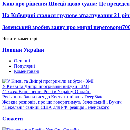
Київ про рішення Швеції щодо судна: Це прецеден
На Київщині сталося групове зґвалтування 21-річ
Зеленський зробив заяву про мирні переговори
70
Читати коментарі
Новини України
Останні
Популярні
Коментовані
У Києві та Дніпрі прогриміли вибухи - ЗМІ
Сюжет
Вторгнення Росії в Україну. Онлайн
Росіяни наблизилися до Костянтинівки - DeepState
Жовква розповів, про що говоритимуть Зеленський і Вучич
"Пекельні" санкції США для РФ: реакція Зеленського
Сюжети