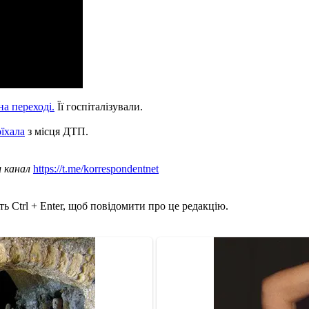
а переході.
Її госпіталізували.
оїхала
з місця ДТП.
ш канал
https://t.me/korrespondentnet
ь Ctrl + Enter, щоб повідомити про це редакцію.