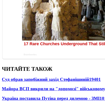
ЧИТАЙТЕ ТАКОЖ
Суд обрав запобіжний захід Стефанішиній
19401
Майора ВСП викрили на "допомозі" військовому
Україна поставила Путіна перед дилемою - ЗМІ
10