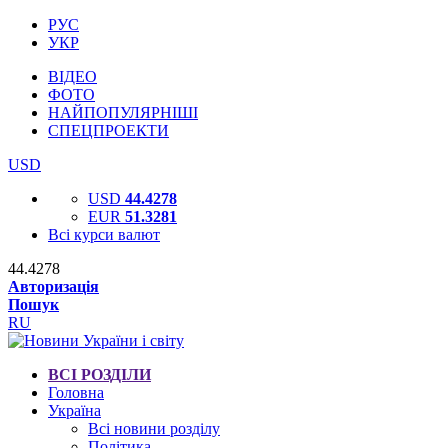
РУС
УКР
ВІДЕО
ФОТО
НАЙПОПУЛЯРНІШІ
СПЕЦПРОЕКТИ
USD
USD
44.4278
EUR
51.3281
Всі курси валют
44.4278
Авторизація
Пошук
RU
ВСІ РОЗДІЛИ
Головна
Україна
Всі новини розділу
Політика