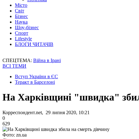
Місто
Світ
Бізнес
Наука
Шоу-бізнес
Спорт
Lifestyle
БЛОГИ ЧИТАЧІВ
СПЕЦТЕМА:
Війна в Ірані
ВСІ ТЕМИ
Вступ України в ЄС
Теракт в Барселоні
На Харківщині "швидка" збил
Корреспондент.net, 29 липня 2020, 10:21
0
629
Фото: zn.ua