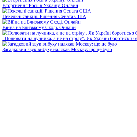
Вторгнення Росії в Україну. Онлайн
Пекельні санкції. Рішення Сената США
Війна на Близькому Сході. Онлайн
"Полювати на лучника, а не на стрілу". Як Україні боротись з 
Загадковий звук вибуху налякав Москву: що це було