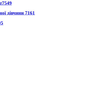
т
7549
ної дівчини
7161
05