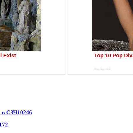
 в СЗЧ
10246
172