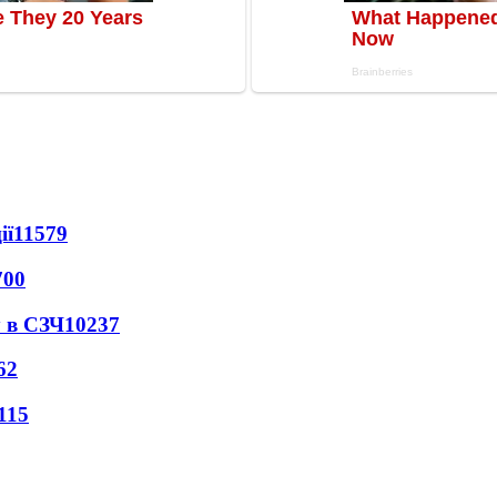
ії
11579
700
 в СЗЧ
10237
62
115