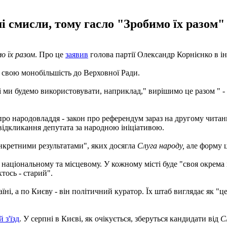
 смисли, тому гасло "Зробимо їх разом" 
о їх разом
. Про це
заявив
голова партії Олександр Корнієнко в і
 свою монобільшість до Верховної Ради.
які ми будемо використовувати, наприклад," вирішимо це разом " 
ро народовладдя - закон про референдум зараз на другому читанні
ідкликання депутата за народною ініціативою.
онкретними результатами", яких досягла
Слуга народу,
але форму 
 національному та місцевому. У кожному місті буде "своя окрема 
хтось - старий".
аїні, а по Києву - він політичний куратор. Їх штаб виглядає як "ц
 з'їзд
. У серпні в Києві, як очікується, зберуться кандидати від
С