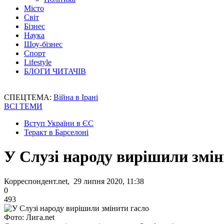
Місто
Світ
Бізнес
Наука
Шоу-бізнес
Спорт
Lifestyle
БЛОГИ ЧИТАЧІВ
СПЕЦТЕМА:
Війна в Ірані
ВСІ ТЕМИ
Вступ України в ЄС
Теракт в Барселоні
У Слузі народу вирішили змін
Корреспондент.net, 29 липня 2020, 11:38
0
493
Фото: Лига.net