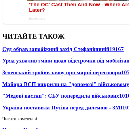
ЧИТАЙТЕ ТАКОЖ
Суд обрав запобіжний захід Стефанішиній
19167
Уряд ухвалив зміни щодо відстрочки від мобілізац
Зеленський зробив заяву про мирні переговори
10
Майора ВСП викрили на "допомозі" військовому
"Медові пастки": СБУ попередила військових
101
Україна поставила Путіна перед дилемою - ЗМІ
10
Читати коментарі