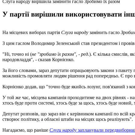
Слуга народу вирішила замінити гасло Зробимо їх разом
У партії вирішили використовувати інші
На місцевих виборах партія
Слуга народу
замінить гасло
Зробим
З цим гаслом Володимир Зеленський став президентом і провів
"Ні, точно ні (
не "зробимо їх разом", - ред
.). Є кілька смислів, 
народовладдя", - сказав Корнієнко.
За його словами, зараз депутати опрацьовують закони з пакету п
можливість промовляти людям рішення рад попередньо. Є про в
Корнієнко додав, що "точно буде якийсь лозунг, пов'язаний з к
У той же час, місцева кампанія проходитиме на двох рівнях - на
хтось буде проти системі, хтось буде за щось, хтось буде новий, 
Депутат розповів, що зараз він є керівником кампанії по всій кр
створює політику, а обласні штаби на місцях щось реалізують".
Нагадаємо, що раніше
Слуги народу
запланували передвиборний