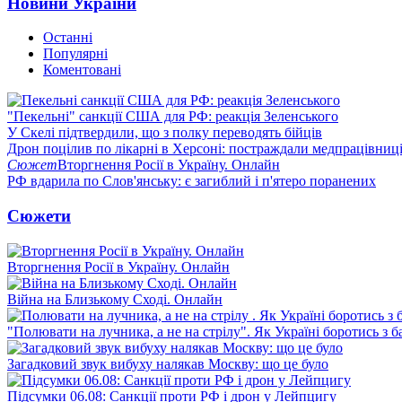
Новини України
Останні
Популярні
Коментовані
"Пекельні" санкції США для РФ: реакція Зеленського
У Скелі підтвердили, що з полку переводять бійців
Дрон поцілив по лікарні в Херсоні: постраждали медпрацівниц
Сюжет
Вторгнення Росії в Україну. Онлайн
РФ вдарила по Слов'янську: є загиблий і п'ятеро поранених
Сюжети
Вторгнення Росії в Україну. Онлайн
Війна на Близькому Сході. Онлайн
"Полювати на лучника, а не на стрілу". Як Україні боротись з 
Загадковий звук вибуху налякав Москву: що це було
Підсумки 06.08: Санкції проти РФ і дрон у Лейпцигу