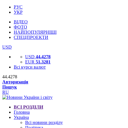
РУС
УКР
ВІДЕО
ФОТО
НАЙПОПУЛЯРНІШІ
СПЕЦПРОЕКТИ
USD
USD
44.4278
EUR
51.3281
Всі курси валют
44.4278
Авторизація
Пошук
RU
ВСІ РОЗДІЛИ
Головна
Україна
Всі новини розділу
Політика